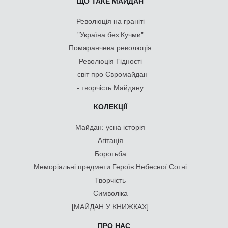
ЩО ТАКЕ МАЙДАН
Революція на граніті
"Україна без Кучми"
Помаранчева революція
Революція Гідності
- світ про Євромайдан
- творчість Майдану
КОЛЕКЦІЇ
Майдан: усна історія
Агітація
Боротьба
Меморіальні предмети Героїв Небесної Сотні
Творчість
Символіка
[МАЙДАН У КНИЖКАХ]
ПРО НАС