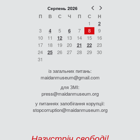
Попер
Наст
Серпень 2026
П
В
С
Ч
П
С
Н
1
2
3
4
5
6
7
8
9
10
11
12
13
14
15
16
17
18
19
20
21
22
23
24
25
26
27
28
29
30
31
із загальних питань:
maidanmuseum@gmail.com
для ЗМІ:
press@maidanmuseum.org
у питаннях запобігання корупції:
stopcorruption@maidanmuseum.org
Назустріч свободі!