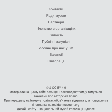
Контакти
Ради музею
Партнери
Членство в організаціях
Звітність
Публічні закупівлі
Головне про нас у ЗМІ
Вакансії
Співпраця
© & CC BY 4.0
Матеріали на цьому сайті захищені законодавством, у тому числі
законами про авторське право.
При передруку на iнтернет-сайтах обов’язкова відкрита для пошуковиків
гiперланка на maidanmuseum.org.
Дизайн сайту - Національний музей Революції Гідності