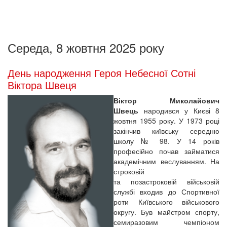
Середа, 8 жовтня 2025 року
День народження Героя Небесної Сотні
Віктора Швеця
Віктор Миколайович
Швець
народився у Києві 8
жовтня 1955 року. У 1973 році
закінчив київську середню
школу № 98. У 14 років
професійно почав займатися
академічним веслуванням. На
строковій
та позастроковій військовій
службі входив до Спортивної
роти Київського військового
округу. Був майстром спорту,
семиразовим чемпіоном