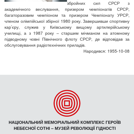
збройних сил СРСР з
академічного веслування, призером чемпіонатів СРСР,
багаторазовим чемпіоном та призером Чемпіонату УРСР,
членом олімпійської збірної 1980 року. Завершивши спортивну
кар’єру, служив у Київському вищому артилерійському
училищі, а з 1987 року – старшим мічманом на атомному
підводному човні Північного флоту СРСР, де відповідав за
обслуговування радіотехнічних приладів.
Народився: 1955-10-08
НАЦІОНАЛЬНИЙ МЕМОРІАЛЬНИЙ КОМПЛЕКС ГЕРОЇВ
НЕБЕСНОЇ СОТНІ – МУЗЕЙ РЕВОЛЮЦІЇ ГІДНОСТІ