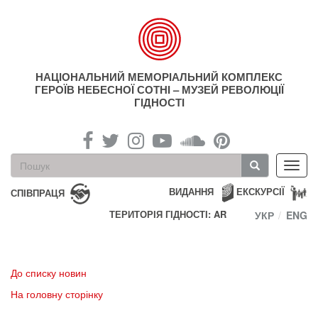
Перейти
до
основного
матеріалу
НАЦІОНАЛЬНИЙ МЕМОРІАЛЬНИЙ КОМПЛЕКС
ГЕРОЇВ НЕБЕСНОЇ СОТНІ – МУЗЕЙ РЕВОЛЮЦІЇ
ГІДНОСТІ
Пошукова
Toggl
форма
navig
Пошук
ВИДАННЯ
ЕКСКУРСІЇ
СПІВПРАЦЯ
ТЕРИТОРІЯ ГІДНОСТІ: AR
УКР
ENG
До списку новин
На головну сторінку