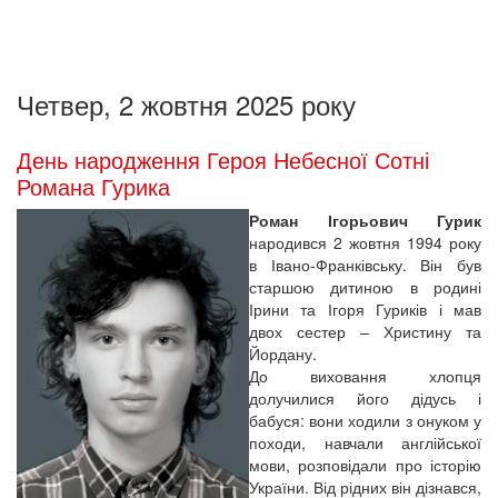
Четвер, 2 жовтня 2025 року
День народження Героя Небесної Сотні
Романа Гурика
Роман Ігорьович Гурик
народився 2 жовтня 1994 року
в Івано-Франківську. Він був
старшою дитиною в родині
Ірини та Ігоря Гуриків і мав
двох сестер – Христину та
Йордану.
До виховання хлопця
долучилися його дідусь і
бабуся: вони ходили з онуком у
походи, навчали англійської
мови, розповідали про історію
України. Від рідних він дізнався,