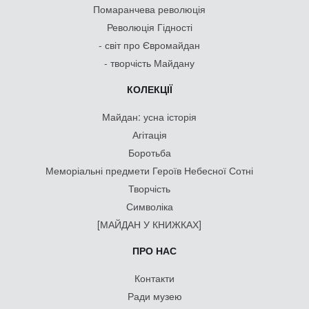
Помаранчева революція
Революція Гідності
- світ про Євромайдан
- творчість Майдану
КОЛЕКЦІЇ
Майдан: усна історія
Агітація
Боротьба
Меморіальні предмети Героїв Небесної Сотні
Творчість
Символіка
[МАЙДАН У КНИЖКАХ]
ПРО НАС
Контакти
Ради музею