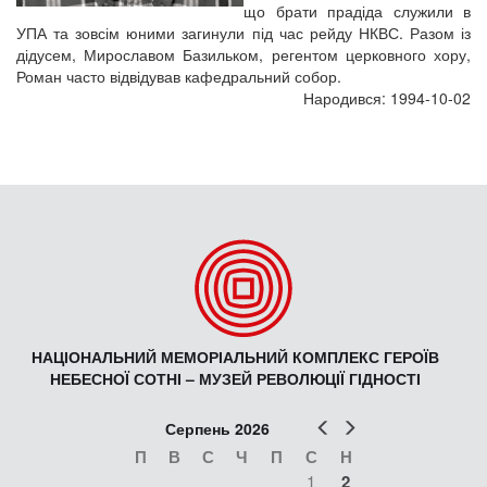
що брати прадіда служили в
УПА та зовсім юними загинули під час рейду НКВС. Разом із
дідусем, Мирославом Базильком, регентом церковного хору,
Роман часто відвідував кафедральний собор.
Народився: 1994-10-02
НАЦІОНАЛЬНИЙ МЕМОРІАЛЬНИЙ КОМПЛЕКС ГЕРОЇВ
НЕБЕСНОЇ СОТНІ – МУЗЕЙ РЕВОЛЮЦІЇ ГІДНОСТІ
Попер
Наст
Серпень 2026
П
В
С
Ч
П
С
Н
1
2