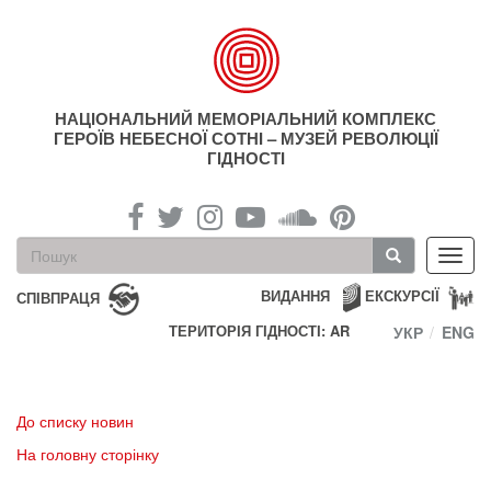
Перейти
до
основного
матеріалу
НАЦІОНАЛЬНИЙ МЕМОРІАЛЬНИЙ КОМПЛЕКС
ГЕРОЇВ НЕБЕСНОЇ СОТНІ – МУЗЕЙ РЕВОЛЮЦІЇ
ГІДНОСТІ
Пошукова
Toggl
форма
navig
Пошук
ВИДАННЯ
ЕКСКУРСІЇ
СПІВПРАЦЯ
ТЕРИТОРІЯ ГІДНОСТІ: AR
УКР
ENG
До списку новин
На головну сторінку