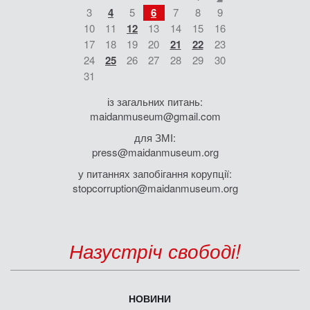
3
4
5
6
7
8
9
10
11
12
13
14
15
16
17
18
19
20
21
22
23
24
25
26
27
28
29
30
31
із загальних питань:
maidanmuseum@gmail.com
для ЗМІ:
press@maidanmuseum.org
у питаннях запобігання корупції:
stopcorruption@maidanmuseum.org
Назустріч свободі!
НОВИНИ