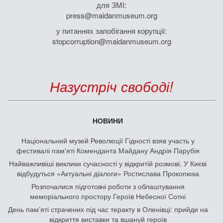
для ЗМІ:
press@maidanmuseum.org
у питаннях запобігання корупції:
stopcorruption@maidanmuseum.org
Назустріч свободі!
НОВИНИ
Національний музей Революції Гідності взяв участь у
фестивалі пам'яті Коменданта Майдану Андрія Парубія
Найважливіші виклики сучасності у відкритій розмові. У Києві
відбудуться «Актуальні діалоги» Ростислава Прокопюка
Розпочалися підготовчі роботи з облаштування
меморіального простору Героїв Небесної Сотні
День памʼяті страчених під час теракту в Оленівці: прийди на
відкриття виставки та вшануй героїв