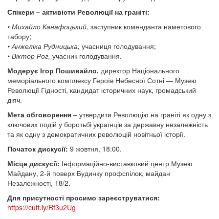
Спікери – активісти Революції на граніті:
• Михайло Канафоцький,
заступник коменданта наметового
табору;
• Анжеліка Рудницька,
учасниця голодування;
• Віктор Рог,
учасник голодування.
Модерує Ігор Пошивайло,
директор Національного
меморіального комплексу Героїв Небесної Сотні — Музею
Революції Гідності, кандидат історичних наук, громадський
діяч.
Мета обговорення
– утвердити Революцію на граніті як одну з
ключових подій у боротьбі українців за державну незалежність
та як одну з демократичних революцій новітньої історії.
Початок дискусії:
9 жовтня, 18:00.
Місце дискусії:
Інформаційно-виставковий центр Музею
Майдану, 2-й поверх Будинку профспілок, майдан
Незалежності, 18/2.
Для присутності просимо зареєструватися:
https://cutt.ly/Rf3u2Ug