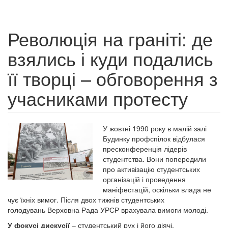
Революція на граніті: де
взялись і куди подались
її творці – обговорення з
учасниками протесту
У жовтні 1990 року в малій залі
Будинку профспілок відбулася
пресконференція лідерів
студентства. Вони попередили
про активізацію студентських
організацій і проведення
маніфестацій, оскільки влада не
чує їхніх вимог. Після двох тижнів студентських
голодувань Верховна Рада УРСР врахувала вимоги молоді.
У фокусі дискусії
– студентський рух і його діячі.