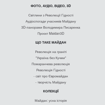
ФОТО, АУДІО, ВІДЕО, 3D
Світлини з Революції Гідності
Аудіоспогади учасників Майдану
3D-панорами Володимира Писаренка
Проєкт Maidan3D
ЩО ТАКЕ МАЙДАН
Революція на граніті
"Україна без Кучми"
Помаранчева революція
Революція Гідності
- світ про Євромайдан
- творчість Майдану
КОЛЕКЦІЇ
Майдан: усна історія