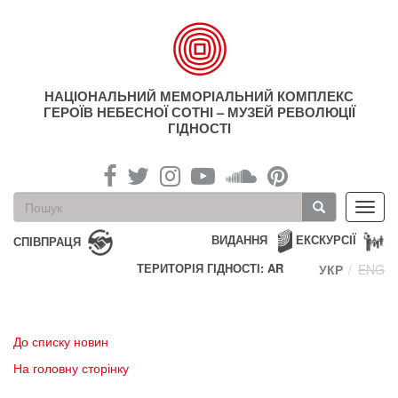
Перейти
до
основного
матеріалу
НАЦІОНАЛЬНИЙ МЕМОРІАЛЬНИЙ КОМПЛЕКС
ГЕРОЇВ НЕБЕСНОЇ СОТНІ – МУЗЕЙ РЕВОЛЮЦІЇ
ГІДНОСТІ
Пошукова
Toggl
форма
navig
Пошук
ВИДАННЯ
ЕКСКУРСІЇ
СПІВПРАЦЯ
ТЕРИТОРІЯ ГІДНОСТІ: AR
УКР
ENG
До списку новин
На головну сторінку