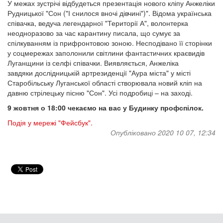
У межах зустрічі відбудеться презентація нового кліпу Анжеліки
Рудницької "Сон ("І снилося вночі дівчині")". Відома українська
співачка, ведуча легендарної "Території А", волонтерка
неодноразово за час карантину писала, що сумує за
спілкуванням із прифронтовою зоною. Несподівано її сторінки
у соцмережах заполонили світлини фантастичних краєвидів
Луганщини із селфі співачки. Виявляється, Анжеліка
завдяки дослідницькій артрезиденції "Аура міста" у місті
Старобільську Луганської області створювала новий кліп на
давню стрілецьку пісню "Сон". Усі подробиці – на заході.
9 жовтня о 18:00 чекаємо на вас у Будинку профспілок.
Подія у мережі "Фейсбук".
Опубліковано 2020 10 07, 12:34