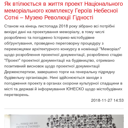
Як втілюється в життя проект Національного
меморіального комплексу Героїв Небесної
Сотні – Музею Революції Гідності
Станом на кінець листопада 2018 року зібрано всі потрібні
вихідні дані на проектування меморіалу, в тому числі
розроблено та погоджено Історико-містобудівне
обґрунтування, проведено переговорну процедуру з
переможцями архітектурного конкурсу в номінації "Меморіал"
щодо розроблення проектної документації, розроблено стадію
"Проект" проектної документації на будівництво, отримано
позитивний висновок щодо проектної документації
Держекспертизи, завершено торги на генеральну підрядну
будівельну організацію. Нині здійснюються заходи з
погодження проекту в органах охорони культурної спадщини в
місті та державі й інформування ЮНЕСКО щодо містобудівних
перетворень.
2018-11-27 14:53