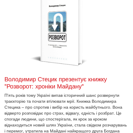
Володимир Стецик презентує книжку
"Розворот: хроніки Майдану"
П'ять років тому Україні випав історичний шанс розвернути
траєкторію та почати втілювати мрії. Книжка Володимира
Стецика – про спротив і вибір на користь майбутнього. Вона
відверто розповідає про страх, відвагу, єдність і розбрат. Це
спогади людини, що спостерігала, як крок за кроком
віднаходиться новий шлях України, стала свідком розчарувань
і перемог, утратила на Майдані найкращого друга Богдана