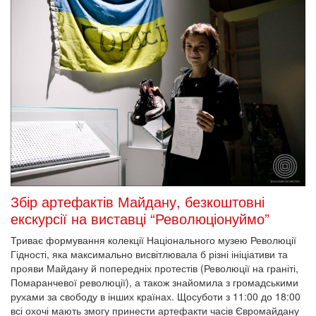
Збір артефактів Майдану, безкоштовні
екскурсії на виставці “Революціонуймо”
Триває формування колекції Національного музею Революції
Гідності, яка максимально висвітлювала б різні ініціативи та
прояви Майдану й попередніх протестів (Революції на граніті,
Помаранчевої революції), а також знайомила з громадськими
рухами за свободу в інших країнах. Щосуботи з 11:00 до 18:00
всі охочі мають змогу принести артефакти часів Євромайдану