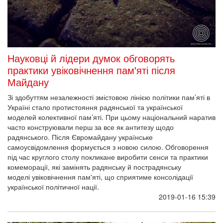
Науковці й лідери думок обговорять
практики увіковічнення пам'яті після
Майдану
Зі здобуттям незалежності змістовою лінією політики пам’яті в
Україні стало протистояння радянської та української
моделей колективної пам’яті. При цьому національний наратив
часто конструювали перш за все як антитезу щодо
радянського. Після Євромайдану українське
самоусвідомлення формується з новою силою. Обговорення
під час круглого столу покликане виробити сенси та практики
комеморації, які замінять радянську й пострадянську
моделі увіковічнення пам'яті, що сприятиме консолідації
української політичної нації.
2019-01-16 15:39