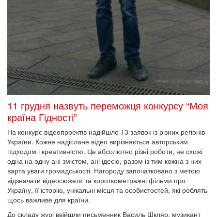
11 грудня назвуть переможця конкурсу “Моя
країна Гідності”
На конкурс відеопроектів надійшло 13 заявок із різних регіонів
України. Кожне надіслане відео вирізняється авторським
підходом і креативністю. Це абсолютно різні роботи, не схожі
одна на одну ані змістом, ані ідеєю, разом із тим кожна з них
варта уваги громадськості. Нагороду започатковано з метою
відзначати відеосюжети та короткометражні фільми про
Україну, її історію, унікальні місця та особистостей, які роблять
щось важливе для країни.
До складу журі ввійшли письменник Василь Шкляр, музикант