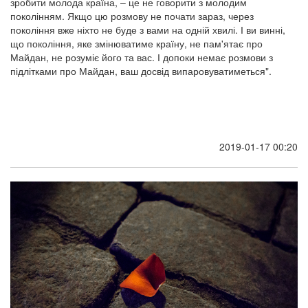
зробити молода країна, – це не говорити з молодим
поколінням. Якщо цю розмову не почати зараз, через
покоління вже ніхто не буде з вами на одній хвилі. І ви винні,
що покоління, яке змінюватиме країну, не пам'ятає про
Майдан, не розуміє його та вас. І допоки немає розмови з
підлітками про Майдан, ваш досвід випаровуватиметься".
2019-01-17 00:20