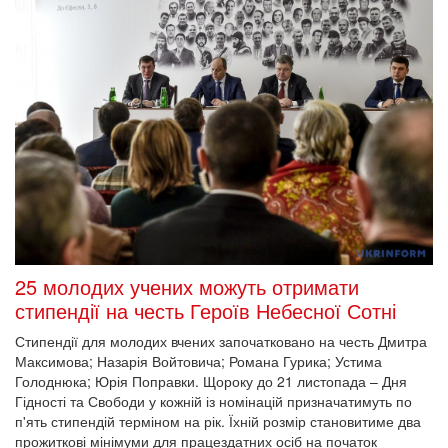
25 молодих учених можуть отримати
стипендії на честь Героїв Небесної Сотні
Стипендії для молодих вчених започатковано на честь Дмитра
Максимова; Назарія Войтовича; Романа Гурика; Устима
Голоднюка; Юрія Поправки. Щороку до 21 листопада – Дня
Гідності та Свободи у кожній із номінацій призначатимуть по
п'ять стипендій терміном на рік. Їхній розмір становитиме два
прожиткові мінімуми для працездатних осіб на початок