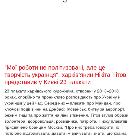
"Мої роботи не політизовані, але це
творчість українця": харків'янин Нікіта Тітов
представив у Києві 23 плакати
23 плакати харківського художника, створені у 2013–2018
роках, спокійно та проникливо розповідають про Україну й
українців у цей час. Серед них – плакати про Майдан, про
ключові події війни на Донбасі: Іловайськ, битву за аеропорт,
режим тиші та про життя на лінії зіткнення. Тітов втілив образи
волонтера, добровольця, розвідника, патріота. Низку плакатів
присвячено бранцям Москви. “Про них треба говорити, їх
потрібно підтримувати, давати їм відчувати і знати, що країна