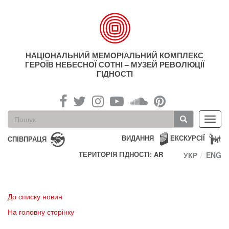
Перейти
до
основного
матеріалу
НАЦІОНАЛЬНИЙ МЕМОРІАЛЬНИЙ КОМПЛЕКС
ГЕРОЇВ НЕБЕСНОЇ СОТНІ – МУЗЕЙ РЕВОЛЮЦІЇ
ГІДНОСТІ
Пошукова
Toggl
форма
navig
Пошук
ВИДАННЯ
ЕКСКУРСІЇ
СПІВПРАЦЯ
ТЕРИТОРІЯ ГІДНОСТІ: AR
УКР
ENG
До списку новин
На головну сторінку