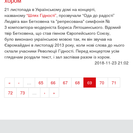
хором
21 листопада в Українському домі на концерті,
названому
“Шлях Гідності”
, прозвучали “Ода до радості”
Людвіга ван Бетховена та "репресована" симфонія №
3 композитора-модерніста Бориса Лятошинського. Відомий
твір Бетховена, що став гімном Європейського Союзу,
було виконано українською мовою так, як він звучав на
Євромайдані в листопаді 2013 року, коли нові слова до нього
склали учасники Революції Гідності. Перед концертом усім
глядачам роздали текст, і зал заспівав разом із хором.
2018-11-23 21:02
«
‹
…
65
66
67
68
69
70
71
72
73
…
›
»