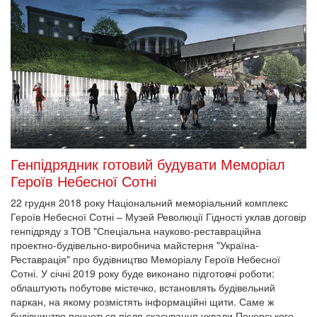
Генпідрядник готовий будувати Меморіал
Героїв Небесної Сотні
22 грудня 2018 року Національний меморіальний комплекс
Героїв Небесної Сотні – Музей Революції Гідності уклав договір
генпідряду з ТОВ "Спеціальна науково-реставраційна
проектно-будівельно-виробнича майстерня "Україна-
Реставрація" про будівництво Меморіалу Героїв Небесної
Сотні. У січні 2019 року буде виконано підготовчі роботи:
облаштують побутове містечко, встановлять будівельний
паркан, на якому розмістять інформаційні щити. Саме ж
будівництво почнеться після скасування ухвали Печерського