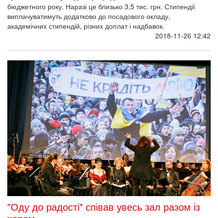
бюджетного року. Наразі це близько 3,5 тис. грн. Стипендії
виплачуватимуть додатково до посадового окладу,
академічних стипендій, різних доплат і надбавок.
2018-11-26 12:42
"Оду до радості" співав увесь зал разом із