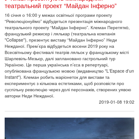
театральний проект “Майдан Інферно”
16 січня о 16:00 у межах освітньої програми проекту
“Революціонуймо” відбудеться презентація міжнародного
театрального проекту “Майдан Інферно”. Клеман Перетяткo,
французький режисер і лялькар (театральна компанія
"Collapse"), презентує виставу “Майдан Інферно” Неди
Нежданої. Прем’єра відбудеться восени 2019 року на
Всесвітньому фестивалі театрів ляльок у французькому місті
Шарлевіль-Мезьєр, далі заплановано гастрольний тур
Україною. Це перша українська п’єса в репертуарі,
опублікована французькою мовою (видавництво "L'Espace d'un
Instant"). Клеман робить маріонеток для вистави та
експериментує з кількома естетиками, щоб розповісти про
суспільну революцію через долі персонажів, створених уявою
авторки Неди Нежданої.
2019-01-08 19:02