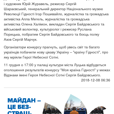
і художник Юрій Журавель, режисер Сергій
Шараєвський, генеральний директор Національного музею
Революції Гідності Ігор Пошивайло, журналістка та громадська
активістка Алла Мегель, журналістка та громадська
активістка Олена Халімон, викладач Сергія Байдовського та
військовий волонтер, культуролог і режисер Руслана
Порицька, побратим Сергія Байдовського та боєць полку
Азов Сергій Марчук.
Організатори конкурсу прагнуть, щоб увесь світ та багато
українців побачили нову цікаву Україну – "країну Гідності", про
яку мріяли Герої Небесної Сотні.
11 грудня о 17:00 у палаці культури міста Луцька відбудеться
оголошення результатів конкурсу "Моя країна Гідності" у межах
Відзнаки імені Героя Небесної Сотні Сергія Байдовського.
2018-12-08 06:36