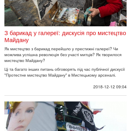
З барикад у галереї: дискусія про мистецтво
Майдану
Як мистецтво з барикад перейшло у престижні галереї? Чи
можлива успішна революція без участі митців? Як творилося
мистецтво Майдану?
Ці та багато інших питань обговорять під час публічної дискусії
"Протестне мистецтво Майдану" в Мистецькому арсеналі.
2018-12-12 09:04