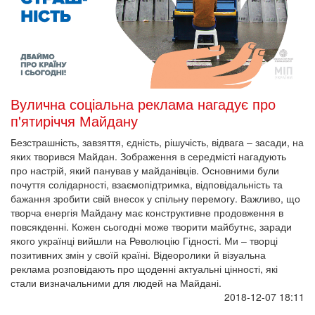
Вулична соціальна реклама нагадує про
п'ятиріччя Майдану
Безстрашність, завзяття, єдність, рішучість, відвага – засади, на
яких творився Майдан. Зображення в середмісті нагадують
про настрій, який панував у майданівців. Основними були
почуття солідарності, взаємопідтримка, відповідальність та
бажання зробити свій внесок у спільну перемогу. Важливо, що
творча енергія Майдану має конструктивне продовження в
повсякденні. Кожен сьогодні може творити майбутнє, заради
якого українці вийшли на Революцію Гідності. Ми – творці
позитивних змін у своїй країні. Відеоролики й візуальна
реклама розповідають про щоденні актуальні цінності, які
стали визначальними для людей на Майдані.
2018-12-07 18:11