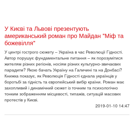
У Києві та Львові презентують
американський роман про Майдан "Міф та
божевілля"
У центрі гострого сюжету – Україна в час Революції Гідності.
Автор порушує фундаментальне питання – як порозумітися
жителям різних регіонів, носіям різних культурно-звичаєвих
парадигм? Якою бачать Україну на Галичині та на Донбасі?
Книжка показує, як Революція Гідності єднала українців у
боротьбі за гідність та європейський вибір країни. Роман має
захопливий і динамічний сюжет із точним та психологічно
тонким зображенням місцевості, типажів, ситуацій масових
протестів у Києві.
2019-01-10 14:47