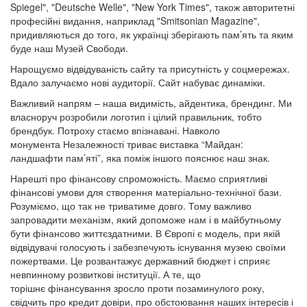
Spiegel", "Deutsche Welle", "New York Times", також авторитетні
професійні видання, наприклад "Smitsonian Magazine",
придивляються до того, як українці зберігають пам’ять та яким
буде наш Музей Свободи.
Нарощуємо відвідуваність сайту та присутність у соцмережах.
Вдало залучаємо нові аудиторії. Сайт набуває динаміки.
Важливий напрям – наша видимість, айдентика, брендинг. Ми
власноруч розробили логотип і цілий правильник, тобто
брендбук. Потроху стаємо впізнавані. Навколо
монумента Незалежності триває виставка “Майдан:
ландшафти пам’яті”, яка поміж іншого пояснює наш знак.
Нарешті про фінансову спроможність. Маємо сприятливі
фінансові умови для створення матеріально-технічної бази.
Розуміємо, що так не триватиме довго. Тому важливо
запровадити механізм, який допоможе нам і в майбутньому
бути фінансово життєздатними. В Європі є модель, при якій
відвідувачі голосують і забезпечують існування музею своїми
пожертвами. Це розвантажує державний бюджет і сприяє
невпинному розвиткові інституції. А те, що
торішнє фінансування зросло проти позаминулого року,
свідчить про кредит довіри, про обстоювання наших інтересів і