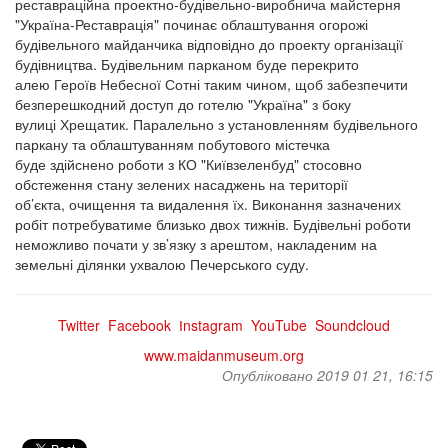
реставраційна проектно-будівельно-виробнича майстерня
"Україна-Реставрація" починає облаштування огорожі
будівельного майданчика відповідно до проекту організації
будівництва. Будівельним парканом буде перекрито
алею Героїв Небесної Сотні таким чином, щоб забезпечити
безперешкодний доступ до готелю "Україна" з боку
вулиці Хрещатик. Паралельно з установленням будівельного
паркану та облаштуванням побутового містечка
буде здійснено роботи з КО "Київзеленбуд" стосовно
обстеження стану зелених насаджень на території
об’єкта, очищення та видалення їх. Виконання зазначених
робіт потребуватиме близько двох тижнів. Будівельні роботи
неможливо почати у зв’язку з арештом, накладеним на
земельні ділянки ухвалою Печерського суду.
Twitter​
​
Facebook​
​
Іnstagram​
​
YouTube​
​
Soundcloud
www.maidanmuseum.org
Опубліковано 2019 01 21, 16:15