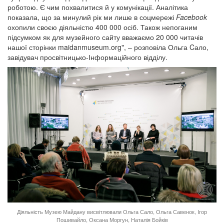
роботою. Є чим похвалитися й у комунікації. Аналітика
показала, що за минулий рік ми лише в соцмережі
Facebook
охопили своєю діяльністю 400 000 осіб. Також непоганим
підсумком як для музейного сайту вважаємо 20 000 читачів
нашої сторінки maidanmuseum.org", – розповіла Ольга Cало,
завідувач просвітницько-Інформаційного відділу.
Діяльність Музею Майдану висвітлювали Ольга Сало, Ольга Савенок, Ігор
Пошивайло, Оксана Моргун, Наталія Бойків