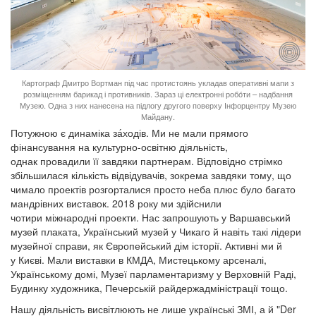
Картограф Дмитро Вортман під час протистоянь укладав оперативні мапи з
розміщенням барикад і противників. Зараз ці електронні робо́ти – надбання
Музею. Одна з них нанесена на підлогу другого поверху Інфорцентру Музею
Майдану.
Потужною є динаміка за́ходів. Ми не мали прямого
фінансування на культурно-освітню діяльність,
однак провадили її завдяки партнерам. Відповідно стрімко
збільшилася кількість відвідувачів, зокрема завдяки тому, що
чимало проектів розгорталися просто неба плюс було багато
мандрівних виставок. 2018 року ми здійснили
чотири міжнародні проекти. Нас запрошують у Варшавський
музей плаката, Український музей у Чикаго й навіть такі лідери
музейної справи, як Європейський дім історії. Активні ми й
у Києві. Мали виставки в КМДА, Мистецькому арсеналі,
Українському домі, Музеї парламентаризму у Верховній Раді,
Будинку художника, Печерській райдержадміністрації тощо.
Нашу діяльність висвітлюють не лише українські ЗМІ, а й "Der