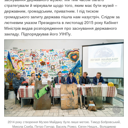
стратегували й міркували щодо того, яким має бути музей –
державним, громадським, приватним. І під тиском
громадського запиту держава пішла нам назустріч. Слідом за
лютневим указом Президента в листопаді 2015 року Кабінет
Міністрів видав розпорядження про заснування державного
закладу. Підпорядкував його УІНПу.
2014 року створення Музею Майдану було лише метою. Тимур Бобровський,
Микола Скиба, Петро Гончар, Василь Рожко, Євген Нищук,, Володимир