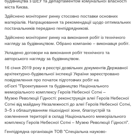
будівництва з ШЕУ та Департаментом комунальної власності
міста Києва.
Здійснено моніторинг ринку стосовно поставки основних
матеріалів. Напрацювання та рекомендації щодо оптимальних
постачальників передано генпідрядникові.
Здійснено моніторинг ринку на виконання робіт із технічного
нагляду за будівництвом. Обрано компанію – виконавця робіт.
Укладено договори на виконання робіт технічного та
авторського нагляду за будівництвом.
16 січня 2019 року в реєстрі дозвільних документів Державної
архітектурно-будівельної інспекції України зареєстровано
повідомлення про початок підготовчих робіт на
об’єкті "Проектування та будівництво Національного
меморіального комплексу Героїв Небесної Сотні –
Музею Революції Гідності: реконструкція алеї Героїв Небесної
Сотні від майдану Незалежності до алеї Героїв Небесної Сотні,
3–5 з облаштуванням пішохідної зони, благоустрій та
озеленення території в складі Національного меморіального
комплексу Героїв Небесної Сотні – Музею Революції Гідності".
Генпідрядна організація ТОВ "Спеціальна науково-