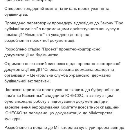
Створено тендерний комітет із питань проектування та
будівництва.
Проведено переговорну процедуру відповідно до Закону "Про
публічні закупівлі" з переможцями архітектурного конкурсу в
номінації "Меморіал" та укладено договір на
розроблення проектної документації.
Розроблено стадію "Проект" проектно-кошторисної
документації на будівництво.
Отримано позитивний висновок щодо проектно-кошторисної
документації від ДП "Спеціалізована державна експертна
організація – Центральна служба Української державної
будівельної експертизи".
Частково територія проектування входить до буферної зони
пам’ятки Всесвітньої спадщини ЮНЕСКO, в зв’язку з цим
було виконано роботу з підготування документації для
забезпечення інформування Комітету всесвітньої спадщини
ЮНЕСКО та передано цю документацію до Міністерства
культури.
Розроблено та подано до Міністерства культури проект змін до