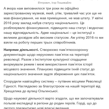
В'ятрович, Ігор Пошивайло
А вчора нам виповнилося три роки як офіційно
зареєстрованому музеєві, який, утім, тривалий час усе ще не
мав фінансування, не мав приміщення, не мав штату. У квітні
2016 року заклад набув статусу національного. Це
розблокувало фінансування, підвищило наш статус і водночас
нашу відповідальність. Адже національні – це інституції з
великим досвідом або високим статусом. Аж улітку 2016-го ми
взяли на роботу перших трьох співробітників.
Напрями діяльності.
Створюємо пам’яткоохоронну
документацію щодо нерухомих пам’яток на території
революції. Разом з Інститутом культурної спадщини
внормували режим і межі використання пам’яток історії
місцевого значення. Плануємо підвищити їхній статус до
національного значення задля збереження цих пам'яток.
Спорудили навігаційну систему – путівник місцями Революції
Гідності. Наглядаємо за благоустроєм на нашій території від
Хрещатика до вулиці Ольгинської.
Щодо наукової діяльності варто згадати, що ми започаткували
польові експедиції в регіони до родин героїв. Горді, що до
лютого презентуємо нові власні видання.