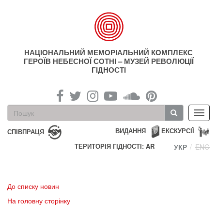
Перейти
до
основного
матеріалу
НАЦІОНАЛЬНИЙ МЕМОРІАЛЬНИЙ КОМПЛЕКС
ГЕРОЇВ НЕБЕСНОЇ СОТНІ – МУЗЕЙ РЕВОЛЮЦІЇ
ГІДНОСТІ
Пошукова
Toggl
форма
navig
Пошук
ВИДАННЯ
ЕКСКУРСІЇ
СПІВПРАЦЯ
ТЕРИТОРІЯ ГІДНОСТІ: AR
УКР
ENG
До списку новин
На головну сторінку