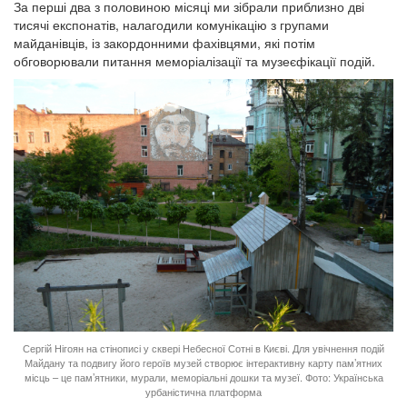
За перші два з половиною місяці ми зібрали приблизно дві
тисячі експонатів, налагодили комунікацію з групами
майданівців, із закордонними фахівцями, які потім
обговорювали питання меморіалізації та музеєфікації подій.
Сергій Нігоян на стінописі у сквері Небесної Сотні в Києві. Для увічнення подій
Майдану та подвигу його героїв музей створює інтерактивну карту пам’ятних
місць – це пам’ятники, мурали, меморіальні дошки та музеї. Фото: Українська
урбаністична платформа