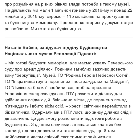
про розуміння на різних рівнях влади потреби в такому музеї.
На діяльність ми мали 1 мільйон гривень у 2016-му й понад 22
мільйони у 2018-му, окремо – 115 мільйонів на проектування
та будівництво меморіалу. Проектно-кошторисну документацію
розроблено. Ми готові до будівництва.
Наталія Бойків, завідувач відділу будівництва
Національного музею Революції Гідності:
– Ми готові будувати меморіал, але маємо ухвалу Печерського
суду про арешт ділянок. Родичам загиблих важливо довести
вину “беркутівців”. Музей, ГО “Родина Героїв Небесної Сотні”,
ГО “Ініціативна група поранених і постраждалих на Майдані”,
ГО “Львівська брама” зробили все, щоб на прохання
Управління спецрозслідувань ГПУ розчистити ділянку для
здійснення слідчих дій. Звільнено місце, де поранено понад
п'ятнадцять і вбито вісім осіб, – хрест і світлини перемістили в
бік каплички. Одержали ми з ГПУ лист, що знизу ділянки слідчі
дії закінчені. Це дає змогу розпочинати підготовчі роботи з
будівництва. Задіяним слідчими залишається клаптик біля
каплиці, однак одержали ми також відповідь, що й там
найближчим часом слідчий експеримент закінчиться.