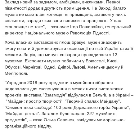
Заклад новий за задумом, амбіціями, викликами. Певної
пікантності додає відсутність приміщення. На Заході багато
музеїв не мають ані колекції, ні приміщень, активом у них є
спільноти, заради яких вони виникли та працюють. У нас
становище не таке", – зазначає Ігор Пошивайло, генеральний
директор Національного музею Революція Гідності.
Хоча власних виставкових площ бракує, музей знаходить
змогу возити й демонструвати експозиції по всій Україні та за її
межами. За рік, що минув, співпраця провадилася з 12
музеями. Експонати музею побачили у Брюсселі, Києві,
Обухові, Чернігові, Одесі, Дніпрі, Львові, Хмельницькому й
Мелітополі.
"Упродовж 2018 року предмети з музейного зібрання
надавалися для експонування в межах низки виставкових
проектів: виставка "Взаємодія" відбулася в Бельгії, а в Україні –
"Майдан: простір творчості", "Творчий спалах Майдану",
"Символ твоєї свободи: 100 років Державного герба України",
"Майдан: деталі". Загалом було надано 227 музейних
предметів", – каже Ольга Савенок, завідувач меморіально-
організаційного відділу.