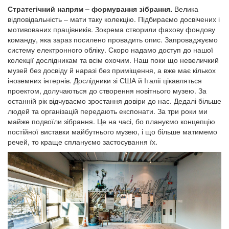
Стратегічний напрям – формування зібрання.
Велика
відповідальність – мати таку колекцію. Підбираємо досвічених і
мотивованих працівників. Зокрема створили фахову фондову
команду, яка зараз посилено провадить опис. Запроваджуємо
систему електронного обліку. Скоро надамо доступ до нашої
колекції дослідникам та всім охочим. Наш поки що невеличкий
музей без досвіду й наразі без приміщення, а вже має кількох
іноземних інтернів. Дослідники зі США й Італії цікавляться
проектом, долучаються до створення новітнього музею. За
останній рік відчуваємо зростання довіри до нас. Дедалі більше
людей та організацій передають експонати. За три роки ми
майже подвоїли зібрання. Це на часі, бо плануємо концепцію
постійної виставки майбутнього музею, і що більше матимемо
речей, то краще сплануємо застосування їх.