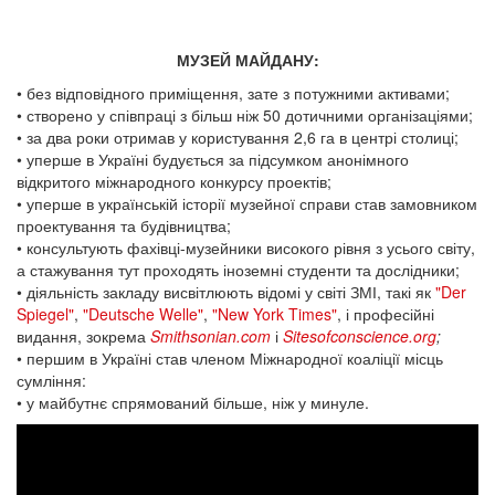
МУЗЕЙ МАЙДАНУ:
• без відповідного приміщення, зате з потужними активами;
• створено у співпраці з більш ніж 50 дотичними організаціями;
• за два роки отримав у користування 2,6 га в центрі столиці;
• уперше в Україні будується за підсумком анонімного
відкритого міжнародного конкурсу проектів;
• уперше в українській історії музейної справи став замовником
проектування та будівництва;
• консультують фахівці-музейники високого рівня з усього світу,
а стажування тут проходять іноземні студенти та дослідники;
• діяльність закладу висвітлюють відомі у світі ЗМІ, такі як
"Der
Spiegel"
,
"Deutsche Welle"
,
"New York Times"
, і професійні
видання, зокрема
Smithsonian.com
і
Sitesofconscience.org
;
• першим в Україні став членом Міжнародної коаліції місць
сумління:
• у майбутнє спрямований більше, ніж у минуле.