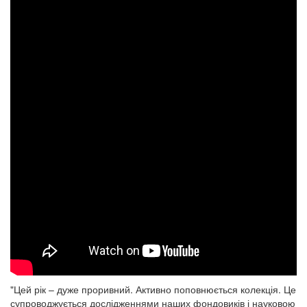
"Цей рік – дуже проривний. Активно поповнюється колекція. Це
супроводжується дослідженнями наших фондовиків і науковою