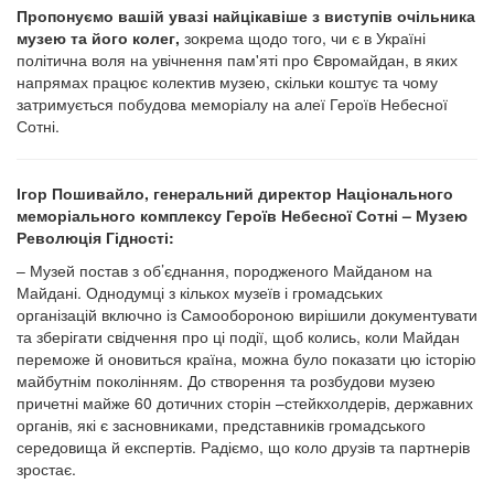
Пропонуємо вашій увазі найцікавіше з виступів очільника
музею та його колег,
зокрема щодо того, чи є в Україні
політична воля на увічнення пам'яті про Євромайдан, в яких
напрямах працює колектив музею, скільки коштує та чому
затримується побудова меморіалу на алеї Героїв Небесної
Сотні.
Ігор Пошивайло, генеральний директор Національного
меморіального комплексу Героїв Небесної Сотні – Музею
Революція Гідності:
– Музей постав з об’єднання, породженого Майданом на
Майдані. Однодумці з кількох музеїв і громадських
організацій включно із Самообороною вирішили документувати
та зберігати свідчення про ці події, щоб колись, коли Майдан
переможе й оновиться країна, можна було показати цю історію
майбутнім поколінням. До створення та розбудови музею
причетні майже 60 дотичних сторін –стейкхолдерів, державних
органів, які є засновниками, представників громадського
середовища й експертів. Радіємо, що коло друзів та партнерів
зростає.