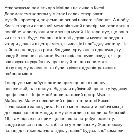
Утверджуємо пам’ять про Майдан не лише в Києві.
Допомагаємо колегам у містах і селах створювати
музейні простори, зокрема на основі нашого зібрання. А щоб у
Києві створити основний меморіальний простір, ми отримали в
постійне користування землю під музей. Це гарантує, що рано
чи пізно він буде. Уперше в історії держави музею передано
чотири ділянки в центрі міста, в числі їх і проїжджу частину. Це
зайняло понад два роки. Завдяки гуртуванню однодумців у
владі й поза нею ділянки було виділено дуже швидко, якщо
враховувати українську практику й те, що вони мали
різну форму власності та були в різних адміністративних
районах міста.
Тепер уже ми набули чотири приміщення в оренду –
невеличкий, але поступ. Відкрили публічний простір у Будинку
профспілок – Інфомаційно-виставковий центр Музею
Майдану. Маємо невеличкий офіс на території Києво-
Печерського заповідника. Він не може вмістити робочі місця
для всієї нашої команди, тому домоглися оренди на Липській,
16. Там підвальне приміщення, воно потребує ремонту. І
сподіваємося на кілька кабінетів у колишньому Жовтневому
палаці для господарчого відділу, нашої будівельної команди.