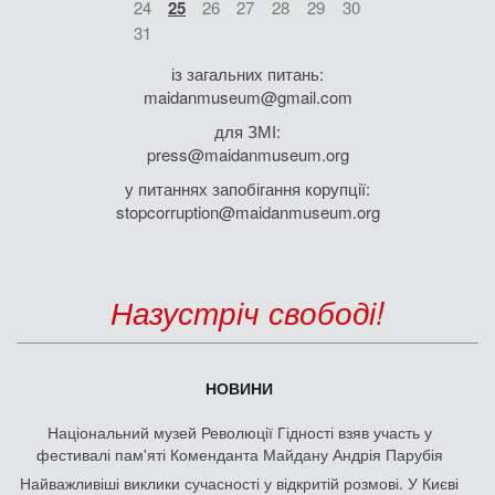
24
25
26
27
28
29
30
31
із загальних питань:
maidanmuseum@gmail.com
для ЗМІ:
press@maidanmuseum.org
у питаннях запобігання корупції:
stopcorruption@maidanmuseum.org
Назустріч свободі!
НОВИНИ
Національний музей Революції Гідності взяв участь у
фестивалі пам'яті Коменданта Майдану Андрія Парубія
Найважливіші виклики сучасності у відкритій розмові. У Києві