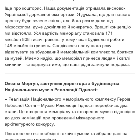
Іще про кошторис. Наша документація отримала висновок
Української державної експертизи. Я думала, що для нашого
проекту буде зелене світло, але його розглядали під
мікроскопом, дуже доскіпливо й конкретно. Врешті концепцію
ми відстояли. Уся вартість меморіалу становила 171
мільйон 808 тисяч гривень, у тому числі будівельні роботи –
148 мільйонів гривень. Сподіваюся наступного року
відзвітувати за збудований меморіальний комплекс та братися
за музей. Маємо надію, що меморіал принесе людям і світлі
хвилини – стверджуватиме, що наші рідні загинули недарма.
Оксана Моргун, заступник директора з будівництва
Національного музею Революції Гідності:
– Реалізація Національного меморіального комплексу Героїв
Небесної Сотні – Музею Революції Гідності передбачає два
етапи. Це створення меморіалу та створення музею відповідно
до двох номінацій при проведенні міжнародного
архітектурного конкурсу.
Підготовлено всі необхідні технічні умови та зібрано дані на
проектування меморіалу.