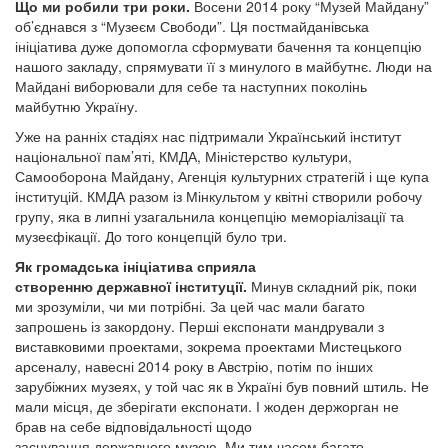
Що ми робили три роки.
Восени 2014 року “Музей Майдану”
об’єднався з “Музеєм Свободи”. Ця постмайданівська
ініціатива дуже допомогла сформувати бачення та концепцію
нашого закладу, спрямувати її з минулого в майбутнє. Люди на
Майдані виборювали для себе та наступних поколінь
майбутню Україну.
Уже на ранніх стадіях нас підтримали Український інститут
національної пам’яті, КМДА, Міністерство культури,
Самооборона Майдану, Агенція культурних стратегій і ще купа
інституцій. КМДА разом із Мінкультом у квітні створили робочу
групу, яка в липні узагальнила концепцію меморіалізації та
музеєфікації. До того концепцій було три.
Як громадська ініціатива сприяла
створенню державної інституції.
Минув складний рік, поки
ми зрозуміли, чи ми потрібні. За цей час мали багато
запрошень із закордону. Перші експонати мандрували з
виставковими проектами, зокрема проектами Мистецького
арсеналу, навесні 2014 року в Австрію, потім по інших
зарубіжних музеях, у той час як в Україні був повний штиль. Не
мали місця, де зберігати експонати. І жоден держорган не
брав на себе відповідальності щодо
заснування державного музею. Ми тим часом багато