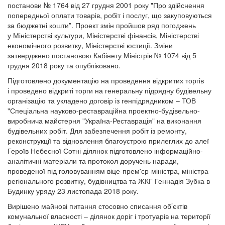
постанови № 1764 від 27 грудня 2001 року "Про здійснення
попередньої оплати товарів, робіт і послуг, що закуповуються
за бюджетні кошти”. Проект змін пройшов ряд погоджень
у Міністерстві культури, Міністерстві фінансів, Міністерстві
економічного розвитку, Міністерстві юстиції. Зміни
затверджено постановою Кабінету Міністрів № 1074 від 5
грудня 2018 року та опубліковано.
Підготовлено документацію на проведення відкритих торгів
і проведено відкриті торги на генеральну підрядну будівельну
організацію та укладено договір із генпідрядником – ТОВ
"Спеціальна науково-реставраційна проектно-будівельно-
виробнича майстерня "Україна-Реставрація" на виконання
будівельних робіт. Для забезпечення робіт із ремонту,
реконструкції та відновлення благоустрою прилеглих до алеї
Героїв Небесної Сотні ділянок підготовлено інформаційно-
аналітичні матеріали та протокол доручень наради,
проведеної під головуванням віце-прем'єр-міністра, міністра
регіонального розвитку, будівництва та ЖКГ Геннадія Зубка в
Будинку уряду 23 листопада 2018 року.
Вирішено майнові питання стосовно списання об’єктів
комунальної власності – ділянок доріг і тротуарів на території