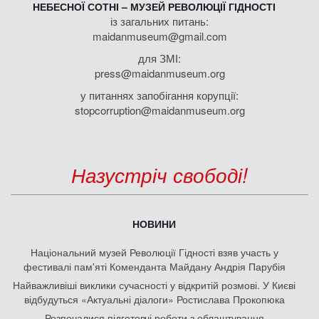
НЕБЕСНОЇ СОТНІ – МУЗЕЙ РЕВОЛЮЦІЇ ГІДНОСТІ
із загальних питань:
maidanmuseum@gmail.com
для ЗМІ:
press@maidanmuseum.org
у питаннях запобігання корупції:
stopcorruption@maidanmuseum.org
Назустріч свободі!
НОВИНИ
Національний музей Революції Гідності взяв участь у
фестивалі пам'яті Коменданта Майдану Андрія Парубія
Найважливіші виклики сучасності у відкритій розмові. У Києві
відбудуться «Актуальні діалоги» Ростислава Прокопюка
Розпочалися підготовчі роботи з облаштування