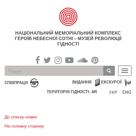
Перейти
до
основного
матеріалу
НАЦІОНАЛЬНИЙ МЕМОРІАЛЬНИЙ КОМПЛЕКС
ГЕРОЇВ НЕБЕСНОЇ СОТНІ – МУЗЕЙ РЕВОЛЮЦІЇ
ГІДНОСТІ
Пошукова
Toggl
форма
navig
Пошук
ВИДАННЯ
ЕКСКУРСІЇ
СПІВПРАЦЯ
ТЕРИТОРІЯ ГІДНОСТІ: AR
УКР
ENG
До списку новин
На головну сторінку