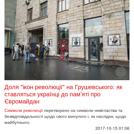
Доля "ікон революції" на Грушевського: як
ставляться українці до пам’яті про
Євромайдан
Символи революції
перетворено на символи невігластва та
безвідповідальності щодо свого минулого і, як наслідок, щодо
майбутнього.
2017-10-15 01:06