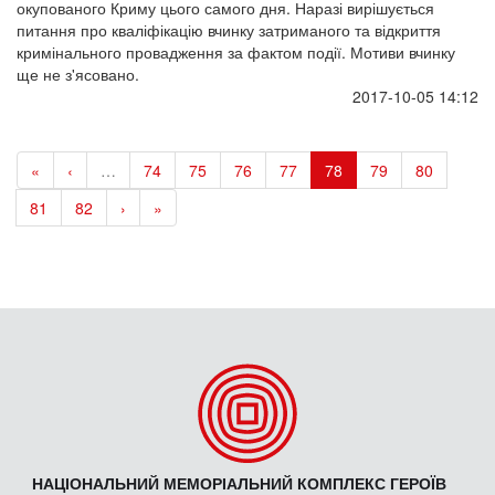
окупованого Криму цього самого дня. Наразі вирішується
питання про кваліфікацію вчинку затриманого та відкриття
кримінального провадження за фактом події. Мотиви вчинку
ще не з'ясовано.
2017-10-05 14:12
«
‹
…
74
75
76
77
78
79
80
81
82
›
»
НАЦІОНАЛЬНИЙ МЕМОРІАЛЬНИЙ КОМПЛЕКС ГЕРОЇВ