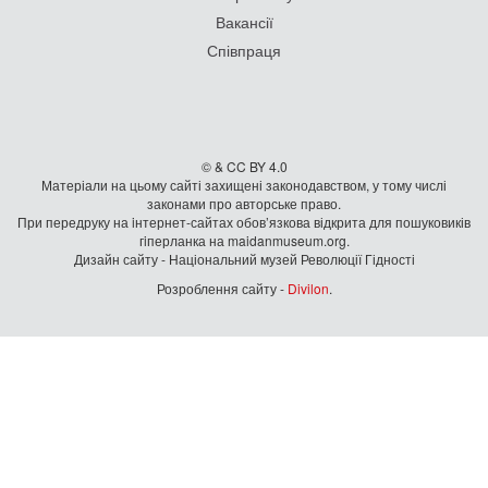
Вакансії
Співпраця
© & CC BY 4.0
Матеріали на цьому сайті захищені законодавством, у тому числі
законами про авторське право.
При передруку на iнтернет-сайтах обов’язкова відкрита для пошуковиків
гiперланка на maidanmuseum.org.
Дизайн сайту - Національний музей Революції Гідності
Розроблення сайту -
Divilon
.