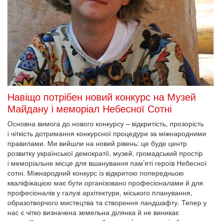
Навіщо потрібен новий конкурс на Музей
Майдану і меморіал Небесної Сотні
Основна вимога до нового конкурсу – відкритість, прозорість
і чіткість дотримання конкурсної процедури за міжнародними
правилами. Ми вийшли на новий рівень: це буде центр
розвитку української демократії, музей, громадський простір
і меморіальне місце для вшанування пам’яті героїв Небесної
сотні. Міжнародний конкурс із відкритою попередньою
кваліфікацією має бути організовано професіоналами й для
професіоналів у галузі архітектури, міського планування,
образотворчого мистецтва та створення ландшафту. Тепер у
нас є чітко визначена земельна ділянка й не виникає