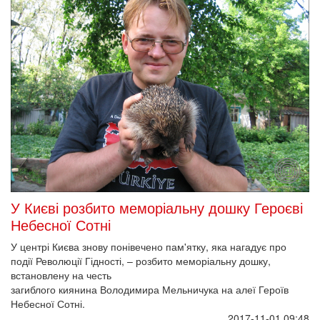
У Києві розбито меморіальну дошку Героєві
Небесної Сотні
У центрі Києва знову понівечено пам'ятку, яка нагадує про
події Революції Гідності, – розбито меморіальну дошку,
встановлену на честь
загиблого киянина Володимира Мельничука на алеї Героїв
Небесної Сотні.
2017-11-01 09:48