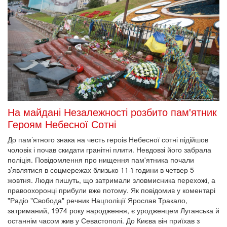
На майдані Незалежності розбито пам'ятник
Героям Небесної Сотні
До пам’ятного знака на честь героів Небесної сотні підійшов
чоловік і почав скидати гранітні плити. Невдовзі його забрала
поліція. Повідомлення про нищення пам'ятника почали
з’являтися в соцмережах близько 11-ї години в четвер 5
жовтня. Люди пишуть, що затримали зловмисника перехожі, а
правоохоронці прибули вже потому. Як повідомив у коментарі
"Радіо "Свобода" речник Нацполіції Ярослав Тракало,
затриманий, 1974 року народження, є уродженцем Луганська й
останнім часом жив у Севастополі. До Києва він приїхав з