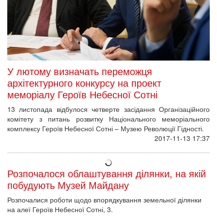
У лютому визначать переможця
архітектурного конкурсу на проект
меморіалу Героїв Небесної Сотні
13 листопада відбулося четверте засідання Організаційного
комітету з питань розвитку Національного меморіального
комплексу Героїв Небесної Сотні – Музею Революції Гідності.
2017-11-13 17:37
Розпочалося облаштування ділянки, на якій
побудують Музей Майдану
Розпочалися роботи щодо впорядкування земельної ділянки
на алеї Героїв Небесної Сотні, 3.