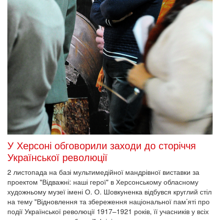
У Херсоні обговорили заходи до сторіччя
Української революції
2 листопада на базі мультимедійної мандрівної виставки за
проектом "Відважні: наші герої" в Херсонському обласному
художньому музеї імені О. О. Шовкуненка відбувся круглий стіл
на тему "Відновлення та збереження національної пам’яті про
події Української революції 1917–1921 років, її учасників у всіх