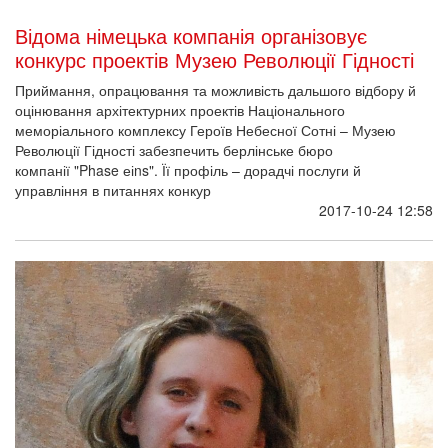
Відома німецька компанія організовує
конкурс проектів Музею Революції Гідності
Приймання, опрацювання та можливість дальшого відбору й
оцінювання архітектурних проектів Національного
меморіального комплексу Героїв Небесної Сотні – Музею
Революції Гідності забезпечить берлінське бюро
компанії "Phase еіns". Її профіль – дорадчі послуги й
управління в питаннях конкур
2017-10-24 12:58