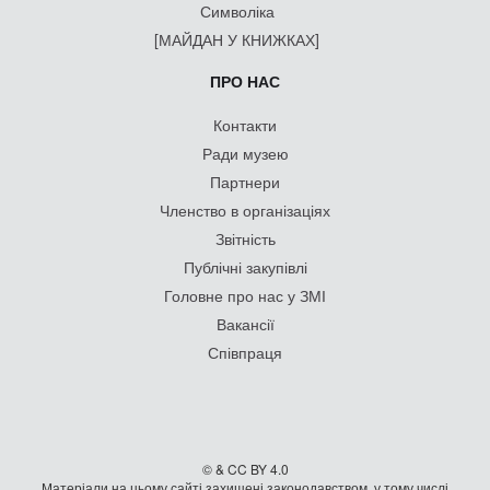
Символіка
[МАЙДАН У КНИЖКАХ]
ПРО НАС
Контакти
Ради музею
Партнери
Членство в організаціях
Звітність
Публічні закупівлі
Головне про нас у ЗМІ
Вакансії
Співпраця
© & CC BY 4.0
Матеріали на цьому сайті захищені законодавством, у тому числі