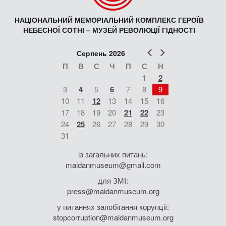
НАЦІОНАЛЬНИЙ МЕМОРІАЛЬНИЙ КОМПЛЕКС ГЕРОЇВ
НЕБЕСНОЇ СОТНІ – МУЗЕЙ РЕВОЛЮЦІЇ ГІДНОСТІ
Попер
Наст
Серпень 2026
П
В
С
Ч
П
С
Н
1
2
3
4
5
6
7
8
9
10
11
12
13
14
15
16
17
18
19
20
21
22
23
24
25
26
27
28
29
30
31
із загальних питань:
maidanmuseum@gmail.com
для ЗМІ:
press@maidanmuseum.org
у питаннях запобігання корупції:
stopcorruption@maidanmuseum.org