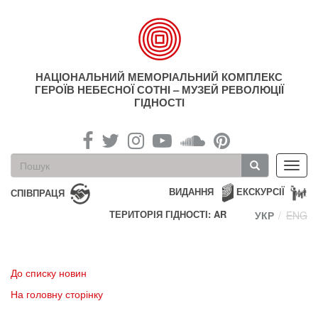
Перейти
до
основного
матеріалу
НАЦІОНАЛЬНИЙ МЕМОРІАЛЬНИЙ КОМПЛЕКС
ГЕРОЇВ НЕБЕСНОЇ СОТНІ – МУЗЕЙ РЕВОЛЮЦІЇ
ГІДНОСТІ
Пошукова
Toggl
форма
navig
Пошук
ВИДАННЯ
ЕКСКУРСІЇ
СПІВПРАЦЯ
ТЕРИТОРІЯ ГІДНОСТІ: AR
УКР
ENG
До списку новин
На головну сторінку