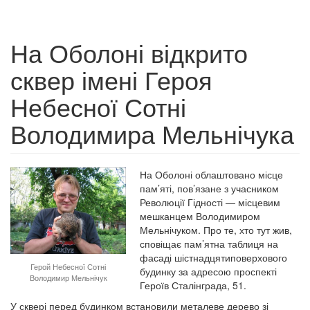
На Оболоні відкрито
сквер імені Героя
Небесної Сотні
Володимира Мельнічука
На Оболоні облаштовано місце
пам’яті, пов’язане з учасником
Революції Гідності — місцевим
мешканцем Володимиром
Мельнічуком. Про те, хто тут жив,
сповіщає пам’ятна таблиця на
фасаді шістнадцятиповерхового
Герой Небесної Сотні
будинку за адресою проспекті
Володимир Мельнічук
Героїв Сталінграда, 51.
У сквері перед будинком встановили металеве дерево зі