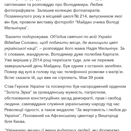
світлинами та розповіддю про Володимира. Любив
фотографувати. Залишив колекцію фотоапаратів.
Позаминулого року в місцевій школі № 214, випускником якої
він був, провели виставку фоторобіт “Майдан очима Володі
Мельнічука”.
“Багато подорожував. Об’їздив святині по всій Україні.
Відвідав Соловки, щоб побачити місце, де винищили цвіт
української нації”,
– розповідає його мама Надія Мельнічук. За
її словами, мандруючи, Володимир дуже полюбив Карпати.
Уже вирішив у 2014 році переїхати туди, але не пережив
завершальний день Майдану. Був одним з останніх загиблих.
Помер від кулі в голову під час телефонної розмови з матір’ю.
Встиг сказати їй, що вже не стріляють. Мав 39 років
Став Героєм України та посмертно був нагороджений орденом
"Золота Зірка" за громадянську мужність, патріотизм,
обстоювання конституційних засад демократії, прав і свобод
людини, самовіддане служіння українському народу під час
Революції гідності, а також медаллю “За жертовність і любов до
України”. Похований на Афганському цвинтарі у Вишгороді
біля Києва.
“Увічнюючи вчинки й імена видатних людей, ми формуємо