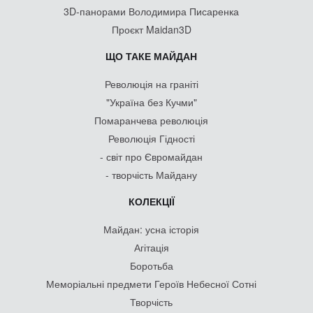
3D-панорами Володимира Писаренка
Проєкт Maidan3D
ЩО ТАКЕ МАЙДАН
Революція на граніті
"Україна без Кучми"
Помаранчева революція
Революція Гідності
- світ про Євромайдан
- творчість Майдану
КОЛЕКЦІЇ
Майдан: усна історія
Агітація
Боротьба
Меморіальні предмети Героїв Небесної Сотні
Творчість