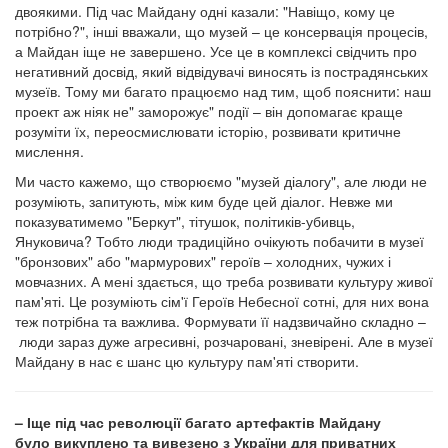
двоякими. Під час Майдану одні казали: "Навіщо, кому це
потрібно?", інші вважали, що музей – це консервація процесів,
а Майдан іще не завершено. Усе це в комплексі свідчить про
негативний досвід, який відвідувачі виносять із пострадянських
музеїв. Тому ми багато працюємо над тим, щоб пояснити: наш
проект аж ніяк не" заморожує" події – він допомагає краще
розуміти їх, переосмислювати історію, розвивати критичне
мислення.
Ми часто кажемо, що створюємо "музей діалогу", але люди не
розуміють, запитують, між ким буде цей діалог. Невже ми
показуватимемо "Беркут", тітушок, політиків-убивць,
Януковича? Тобто люди традиційно очікують побачити в музеї
"бронзових" або "мармурових" героїв – холодних, чужих і
мовчазних. А мені здається, що треба розвивати культуру живої
пам'яті. Це розуміють сім'ї Героїв Небесної сотні, для них вона
теж потрібна та важлива. Формувати її надзвичайно складно –
люди зараз дуже агресивні, розчаровані, зневірені. Але в музеї
Майдану в нас є шанс цю культуру пам'яті створити.
– Іще під час революції багато артефактів Майдану
було викуплено та вивезено з України для приватних