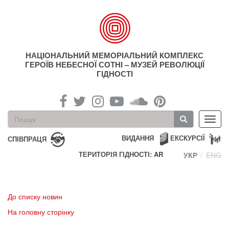
Перейти
до
основного
матеріалу
НАЦІОНАЛЬНИЙ МЕМОРІАЛЬНИЙ КОМПЛЕКС
ГЕРОЇВ НЕБЕСНОЇ СОТНІ – МУЗЕЙ РЕВОЛЮЦІЇ
ГІДНОСТІ
Пошукова
Toggl
форма
navig
Пошук
ВИДАННЯ
ЕКСКУРСІЇ
СПІВПРАЦЯ
ТЕРИТОРІЯ ГІДНОСТІ: AR
УКР
ENG
До списку новин
На головну сторінку