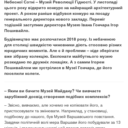
Небесної Сотні – Музей Революції Гідності. У листопаді
цього року відкрито конкурс на найкращий архітектурний
проект. А роком раніше відбувся конкурс на посаду
генерального директора нового закладу. Переміг
тодішній заступник директора Музею Івана Гончара Ігор
Пошивайло.
Будівництво має розпочатися 2018 року. Із небаченою
для столиці швидкістю чиновники діють стосовно різних
юридичних моментів. Але є й проблеми – ніде зберігати
вже зібрану колекцію. Експонати майбутнього музею
розкидано по дружніх локаціях. А з самим Ігорем
Пошивайлом ми зустрілися в Музеї Гончара, де його
поселили колеги.
– Яким ви бачите Музей Майдану? Чи вивчаєте
зарубіжний досвід створення подібних комплексів?
– Звісно, вивчаємо, але хочемо не копіювати його, а
пристосовувати та змінювати. Наприклад, у становищі,
подібному до нашого, був Музей Варшавського повстання.
Завдяки політичній волі мера Варшави його побудували за 13
місяців, і градоначальникові цей проект допоміг стати