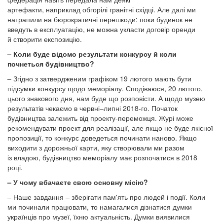
артефакти, наприклад обгорілі гранітні східці. Але далі ми
натрапили на бюрократичні перешкоди: поки будинок не
введуть в експлуатацію, не можна укласти договір оренди
й створити експозицію.
– Коли буде відомо результати конкурсу й коли
почнеться будівництво?
– Згідно з затвердженим графіком 19 лютого мають бути
підсумки конкурсу щодо меморіалу. Сподіваюся, 20 лютого,
цього знакового дня, нам буде що розповісти. А щодо музею
результатів чекаємо в червні–липні 2018-го. Початок
будівництва залежить від проекту-переможця. Журі може
рекомендувати проект для реалізації, але якщо не буде якісної
пропозиції, то конкурс доведеться починати наново. Якщо
виходити з дорожньої карти, яку створювали ми разом
із владою, будівництво меморіалу має розпочатися в 2018
році.
– У чому вбачаєте свою основну місію?
– Наше завдання – зберігати пам'ять про людей і події. Коли
ми починали працювати, то намагалися дізнатися думки
українців про музеї, їхню актуальність. Думки виявилися