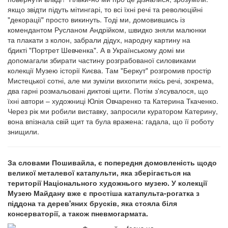
якщо звідти підуть мітингарі, то всі їхні речі та революційні
"декорації" просто викинуть. Тоді ми, домовившись із
комендантом Русланом Андрійком, швидко зняли малюнки
та плакати з колон, забрали дідух, народну картину на
бдикті "Портрет Шевченка". А в Українському домі ми
допомагали збирати частину розграбованої силовиками
колекції Музею історії Києва. Там "Беркут" розгромив простір
Мистецької сотні, але ми зуміли вихопити якісь речі, зокрема,
два гарні розмальовані диктові щити. Потім з'ясувалося, що
їхні автори – художниці Юлія Овчаренко та Катерина Ткаченко.
Через рік ми робили виставку, запросили куратором Катерину,
вона впізнала свій щит та була вражена: гадала, що її роботу
знищили.
За словами Пошивайла, є попередня домовленість щодо
великої металевої катапульти, яка зберігається на
території Національного художнього музею. У колекції
Музею Майдану вже є простіша катапульта-рогатка з
піддона та дерев'яних брусків, яка стояла біля
консерваторії, а також пневмогармата.