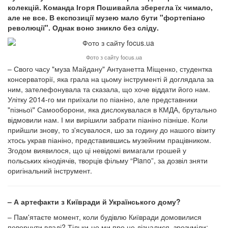
колекцій. Команда Ігоря Пошивайла зберегла їх чимало,
але не все. В експозиції музею мало бути "фортепіано
революції". Однак воно зникло без сліду.
Фото з сайту focus.ua
– Свого часу "муза Майдану" Антуанетта Міщенко, студентка
консерваторії, яка грала на цьому інструменті й доглядала за
ним, зателефонувала та сказала, що хоче віддати його нам.
Улітку 2014-го ми приїхали по піаніно, але представники
"пізньої" Самооборони, яка дислокувалася в КМДА, брутально
відмовили нам. І ми вирішили забрати піаніно пізніше. Коли
прийшли знову, то з'ясувалося, шо за годину до нашого візиту
хтось украв піаніно, представившись музейним працівником.
Згодом виявилося, що ці невідомі вимагали грошей у
польських кінодіячів, творців фільму “Piano”, за дозвіл зняти
оригінальний інструмент.
– А артефакти з Київради й Українського дому?
– Пам'ятаєте момент, коли будівлю Київради домовилися
повернути владі? Тільки-но ми про це дізналися, зрозуміли: