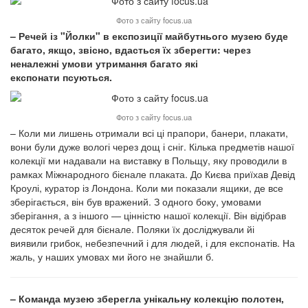
Фото з сайту focus.ua
– Речей із "Йолки" в експозиції майбутнього музею буде
багато, якщо, звісно, вдасться їх зберегти: через
неналежні умови утримання багато які
експонати псуються.
Фото з сайту focus.ua
– Коли ми лишень отримали всі ці прапори, банери, плакати,
вони були дуже вологі через дощ і сніг. Кілька предметів нашої
колекції ми надавали на виставку в Польщу, яку проводили в
рамках Міжнародного бієнале плаката. До Києва приїхав Девід
Кроулі, куратор із Лондона. Коли ми показали ящики, де все
зберігається, він був вражений. З одного боку, умовами
зберігання, а з іншого — цінністю нашої колекції. Він відібрав
десяток речей для бієнале. Поляки їх досліджували йі
виявили грибок, небезпечний і для людей, і для експонатів. На
жаль, у наших умовах ми його не знайшли б.
– Команда музею зберегла унікальну колекцію полотен,