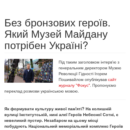
Без бронзових героїв.
Який Музей Майдану
потрібен Україні?
Під таким заголовком інтерв'ю з
генеральним директором Музею
Революції Гідності Ігорем
Пошивайлом опублікував
сайт
журналу "Фокус"
. Пропонуємо
переклад розмови українською мовою.
Як формувати культуру живої пам'яті? На колишній
вулиці Інститутській, нині алеї Героїв Небесної Сотні, є
невеликий пустир. Незабаром на цьому місці
побудують Національний меморіальний комплекс Героїв