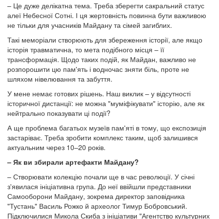
– Це дуже делікатна тема. Треба зберегти сакральний статус
алеї Небесної Сотні. І ця жертовність повинна бути важливою
не тільки для учасників Майдану та сімей загиблих.
Такі меморіали створюють для збереження історії, але якщо
історія травматична, то мета подібного місця – її
трансформація. Щодо таких подій, як Майдан, важливо не
розпорошити цю пам'ять і водночас зняти біль, проте не
шляхом нівелювання та забуття.
У мене немає готових рішень. Наш виклик – у відсутності
історичної дистанції: не можна "муміфікувати" історію, але як
нейтрально показувати ці події?
А ще проблема багатьох музеїв пам'яті в тому, що експозиція
застаріває. Треба зробити комплекс таким, щоб залишився
актуальним через 10–20 років.
– Як ви збирали артефакти Майдану?
– Створювати колекцію почали ще в час революції. У січні
з'явилася ініціативна група. До неї ввійшли представники
Самооборони Майдану, зокрема директор заповідника
"Тустань" Василь Рожко й археолог Тимур Бобровський.
Підключилися Микола Скиба з ініціативи "Агентство культурних