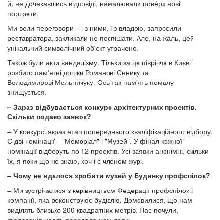
й, не дочекавшись відповіді, намалювали пове́рх нові
портрети.
Ми вели переговори – і з ними, і з владою, запросили
реставратора, закликали не поспішати. Але, на жаль, цей
унікальний символічний об'єкт утрачено.
Також були акти вандалізму. Тільки за це півріччя в Києві
розбито пам'ятні дошки Романові Сенику та
Володимирові Мельничуку. Ось так пам'ять помалу
знищується.
– Зараз відбувається конкурс архітектурних проектів.
Скільки подано заявок?
– У конкурсі якраз етап попереднього кваліфікаційного відбору.
Є дві номінації – "Меморіал" і "Музей". У фінал кожної
номінації відберуть по 12 проектів. Усі заявки анонімні, скільки
їх, я поки що не знаю, хоч і є членом журі.
– Чому не вдалося зробити музей у Будинку профспілок?
– Ми зустрічалися з керівництвом Федерації профспілок і
компанії, яка реконструює будівлю. Домовилися, що нам
виділять близько 200 квадратних метрів. Нас почули,
федерація навіть передала нам деякі