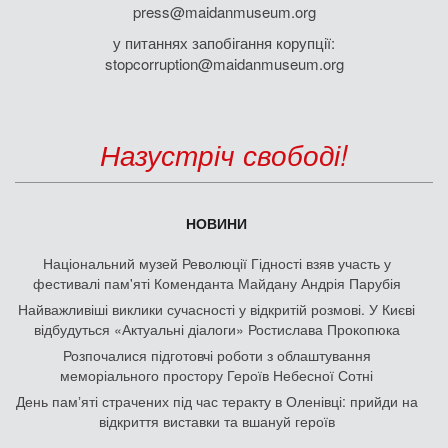
press@maidanmuseum.org
у питаннях запобігання корупції:
stopcorruption@maidanmuseum.org
Назустріч свободі!
НОВИНИ
Національний музей Революції Гідності взяв участь у
фестивалі пам'яті Коменданта Майдану Андрія Парубія
Найважливіші виклики сучасності у відкритій розмові. У Києві
відбудуться «Актуальні діалоги» Ростислава Прокопюка
Розпочалися підготовчі роботи з облаштування
меморіального простору Героїв Небесної Сотні
День памʼяті страчених під час теракту в Оленівці: прийди на
відкриття виставки та вшануй героїв