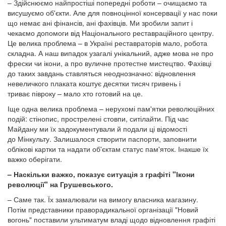
– Здійснюємо найпростіші попередні роботи – очищаємо та
висушуємо об'єкти. Але для повноцінної консервації у нас поки
що немає ані фінансів, ані фахівців. Ми зробили запит і
чекаємо допомоги від Національного реставраційного центру.
Це велика проблема – в Україні реставраторів мало, робота
складна. А наш випадок узагалі унікальний, адже мова не про
фрески чи ікони, а про вуличне протестне мистецтво. Фахівці
до таких завдань ставляться неоднозначно: відновлення
невеличкого плаката коштує десятки тисяч гривень і
триває півроку – мало хто готовий на це.
Іще одна велика проблема – нерухомі пам'ятки революційних
подій: стінопис, прострелені стовпи, ситілайти. Під час
Майдану ми їх задокументували й подали ці відомості
до Мінкульту. Залишалося створити паспорти, заповнити
облікові картки та надати об'єктам статус пам'яток. Інакше їх
важко оберігати.
– Наскільки важко, показує ситуація з графіті "Ікони
революції" на Грушевського.
– Саме так. Їх замалювали на вимогу власника магазину.
Потім представники праворадикальної організації "Новий
вогонь" поставили ультиматум владі щодо відновлення графіті