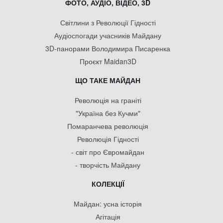
ФОТО, АУДІО, ВІДЕО, 3D
Світлини з Революції Гідності
Аудіоспогади учасників Майдану
3D-панорами Володимира Писаренка
Проєкт Maidan3D
ЩО ТАКЕ МАЙДАН
Революція на граніті
"Україна без Кучми"
Помаранчева революція
Революція Гідності
- світ про Євромайдан
- творчість Майдану
КОЛЕКЦІЇ
Майдан: усна історія
Агітація