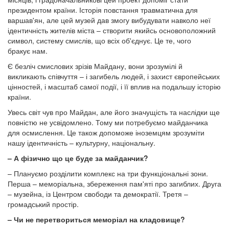
президентом країни. Історія повстання травматична для
варшав'ян, але цей музей дав змогу вибудувати навколо неї
ідентичність жителів міста – створити якийсь основоположний
символ, систему смислів, що всіх об'єднує. Це те, чого
бракує нам.
Є безліч смислових зрізів Майдану, вони зрозумілі й
викликають співчуття – і загибель людей, і захист європейських
цінностей, і масштаб самої події, і її вплив на подальшу історію
країни.
Увесь світ чув про Майдан, але його значущість та наслідки ще
повністю не усвідомлено. Тому ми потребуємо майданчика
для осмислення. Це також допоможе іноземцям зрозуміти
нашу ідентичність – культурну, національну.
– А фізично що це буде за майданчик?
– Плануємо розділити комплекс на три функціональні зони.
Перша – меморіальна, збереження пам'яті про загиблих. Друга
– музейна, із Центром свободи та демократії. Третя –
громадський простір.
– Чи не перетвориться меморіал на кладовище?