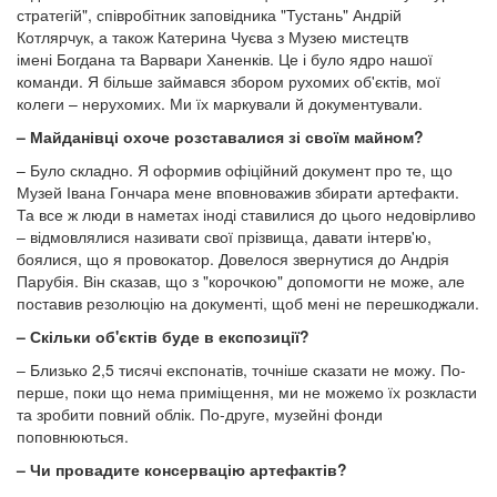
стратегій", співробітник заповідника "Тустань" Андрій
Котлярчук, а також Катерина Чуєва з Музею мистецтв
імені Богдана та Варвари Ханенків. Це і було ядро ​​нашої
команди. Я більше займався збором рухомих об'єктів, мої
колеги – нерухомих. Ми їх маркували й документували.
– Майданівці охоче розставалися зі своїм майном?
– Було складно. Я оформив офіційний документ про те, що
Музей Івана Гончара мене вповноважив збирати артефакти.
Та все ж люди в наметах іноді ставилися до цього недовірливо
– відмовлялися називати свої прізвища, давати інтерв'ю,
боялися, що я провокатор. Довелося звернутися до Андрія
Парубія. Він сказав, що з "корочкою" допомогти не може, але
поставив резолюцію на документі, щоб мені не перешкоджали.
– Скільки об'єктів буде в експозиції?
– Близько 2,5 тисячі експонатів, точніше сказати не можу. По-
перше, поки що нема приміщення, ми не можемо їх розкласти
та зробити повний облік. По-друге, музейні фонди
поповнюються.
– Чи провадите консервацію артефактів?