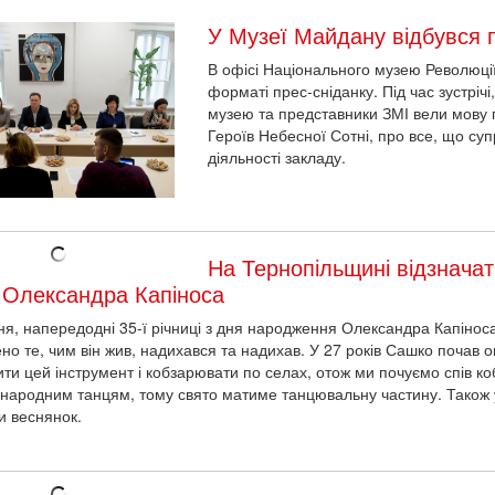
У Музеї Майдану відбувся 
В офісі Національного музею Революції
форматі прес-сніданку. Під час зустрі
музею та представники ЗМІ вели мову 
Героїв Небесної Сотні, про все, що суп
діяльності закладу.
На Тернопільщині відзнача
 Олександра Капіноса
ня, напередодні 35-ї річниці з дня народження Олександра Капіноса,
ено те, чим він жив, надихався та надихав. У 27 років Сашко почав 
ити цей інструмент і кобзарювати по селах, отож ми почуємо спів ко
народним танцям, тому свято матиме танцювальну частину. Також ус
и веснянок.