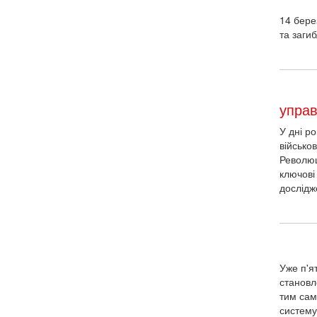
14 бере
та заги
управ
У дні р
військо
Революці
ключові
дослідже
Уже п'я
становл
тим сам
систему