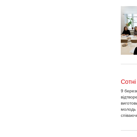
Сотні
9 берез
відтвор
виготов
молодь 
співаюч