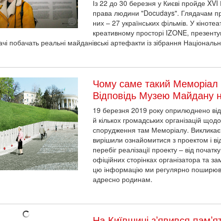
Із 22 до 30 березня у Києві пройде XV
права людини "Docudays". Глядачам проп
них – 27 українських фільмів. У кінотеа
креативному просторі IZONE, презенту
вачі побачать реальні майданівські артефакти із зібрання Національн
Чому саме такий Меморіал 
Відповідь Музею Майдану н
19 березня 2019 року оприлюднено відк
й кількох громадських організацій щодо
спорудження там Меморіалу. Викликає
вирішили ознайомитися з проектом і ві
перебіг реалізації проекту – від почат
офіційних сторінках організатора та за
цю інформацію ми регулярно поширюва
адресно родинам.
На Київщині з’явився пам’я