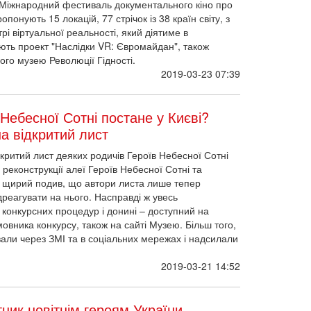
I Міжнародний фестиваль документального кіно про
онують 15 локацій, 77 стрічок із 38 країн світу, з
трі віртуальної реальності, який діятиме в
ють проект "Наслідки VR: Євромайдан", також
ого музею Революції Гідності.
2019-03-23 07:39
Небесної Сотні постане у Києві?
а відкритий лист
ритий лист деяких родичів Героїв Небесної Сотні
 реконструкції алеї Героїв Небесної Сотні та
 щирий подив, що автори листа лише тепер
дреагувати на нього. Насправді ж увесь
ку конкурсних процедур і донині – доступний на
мовника конкурсу, також на сайті Музею. Більш того,
ли через ЗМІ та в соціальних мережах і надсилали
2019-03-21 14:52
тник новітнім героям України