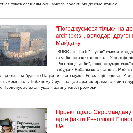
ться також спеціальною науково-проектною документацією
"Погоджуємося тільки на до
architects", володарі другої
Майдану
"BURØ architects" – українська команда
та урбаністичних проектах. У портфоліо
"Революція доби", реконструкція Украї
забудови Рибальского острова. Робота 
у проектів на будівлю Національного музею Революції Гідності. Авт
ють меморіал у Бабиному Яру. Про це з архітекторами говорила ж
о. Пропонуємо вашій увазі частину їхньої розмови.
Проект щодо Євромайдану у
артефакти Революції Гіднос
UA"