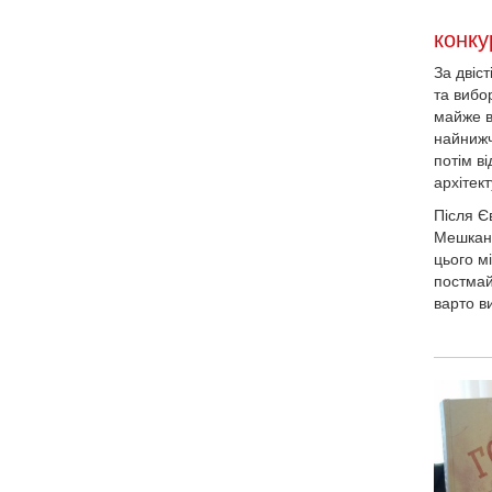
конку
За двіс
та вибо
майже в
найнижч
потім в
архітек
Після Єв
Мешканц
цього м
постмай
варто в