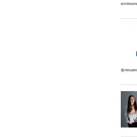
колишнь
флешмо