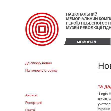
Перейти
до
основного
НАЦІОНАЛЬНИЙ
матеріалу
МЕМОРІАЛЬНИЙ КОМП
ГЕРОЇВ НЕБЕСНОЇ СОТН
МУЗЕЙ РЕВОЛЮЦІЇ ГІД
МЕМОРІАЛ
Но
До списку новин
На головну сторінку
та да
"Legio 
Анонси
діячів, 
Репортажі
учетвер
України 
Статті