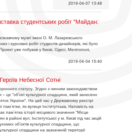
2019-04-07 13:48
иставка студентських робіт "Майдан:
аєзнавчому музеї імені О. М. Лазаревського
их і курсових робіт студентів-дизайнерів, які було
роект уже побував у Києві, Одесі, Мелітополі,
2019-04-04 15:40
Героїв Небесної Сотні
оронного статусу. Згідно з чинним законодавством
и – це "об’єкт культурної спадщини, який занесено
яток України". На цей час у Державному реєстрі
 пам’ятки, як вулиця Інститутська. Натомість на
є пам’ятка історії місцевого значення "Місце
н в районі вул. Інститутської у м. Києві під час акцій
хомих об’єктів культурної спадщини, що
ультурної спадщини на зазначеній території