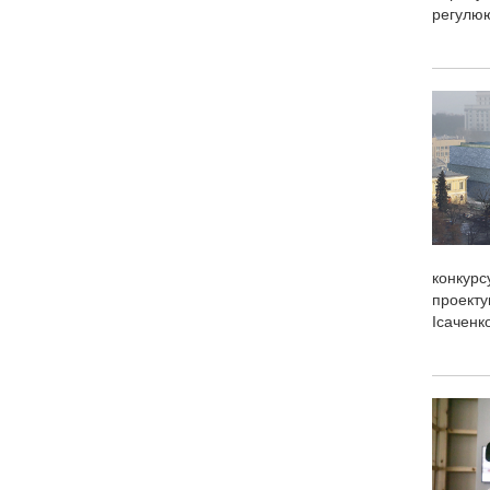
регулюю
конкурс
проекту
Ісаченк