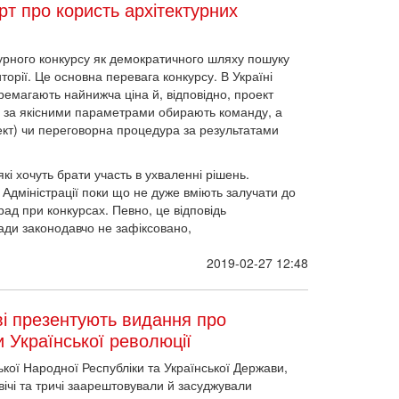
 про користь архітектурних
ктурного конкурсу як демократичного шляху пошуку
торії. Це основна перевага конкурсу. В Україні
ремагають найнижча ціна й, відповідно, проект
тку за якісними параметрами обирають команду, а
ект) чи переговорна процедура за результатами
кі хочуть брати участь в ухваленні рішень.
. Адміністрації поки що не дуже вміють залучати до
ад при конкурсах. Певно, це відповідь
ради законодавчо не зафіксовано,
2019-02-27 12:48
ві презентують видання про
и Української революції
ської Народної Республіки та Української Держави,
вічі та тричі заарештовували й засуджували