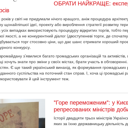
ОБРАТИ НАЙКРАЩЕ: експерт
рсів
ті років у світі не придумали нічого кращого, аніж процедура архіте
ру щонайліпшої ідеї, проекту або вироблення стратегії розвитку тери
 усіх випадках використовують процедуру відкритих торгів, тобто пе
ої якості, а не конкурентний діалог (двоступеневі торги, де споча
ідбувається торг стосовно ціни, що дає шанс отримати хороший про
турного конкурсу.
ромайдану з’явилися багато громадських організацій та активістів, я
і хочуть знати про зміни у своїх містах, брати участь в обговоренні
істян. Є ще такий український винахід, як формування громадських р
данного суспільства на поточний стан справ. І, хоча ці громадські 
икористовувати й цей інструмент теж.
"Горе переможеним": у Киє
репресованих міністрів доб
Історії двадцяти трьох міністрів Україн
яких за їхню державницьку діяльність д