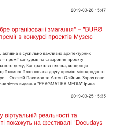
2019-03-28 15:47
бре організовані змагання" – "BURØ
 премії в конкурсі проектів Музею
, активна в суспільно важливих архітектурних
 – премії конкурсів на створення проекту
нського дому, Контрактова площа, концепція
цієї компанії завоювала другу премію міжнародного
ори – Олексій Пахомов та Антон Олійник. Зараз вони
урналістка видання "PRAGMATIKA.MEDIA" Ірина
2019-03-25 15:35
 віртуальній реальності та
ті покажуть на фестивалі "Docudays