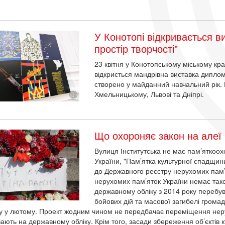
У Конотопі відкривається в
простір творчості"
23 квітня у Конотопському міському кр
відкриється мандрівна виставка дипломн
створено у майданний навчальний рік. П
Хмельницькому, Львові та Дніпрі.
Що охороняє закон на алеї 
Вулиця Інститутська не має пам’яткоох
України, "Пам’ятка культурної спадщин
до Державного реєстру нерухомих пам’
нерухомих пам’яток України немає такої
державному обліку з 2014 року перебува
бойових дій та масової загибелі громадя
у у лютому. Проект жодним чином не передбачає переміщення неру
ають на державному обліку. Крім того, засади збереження об’єктів к