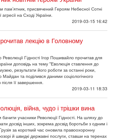
или пам’ятник, присвячений Героям Небесної Сотні
агресії на Сході України.
2019-03-15 16:42
рочитав лекцію в Головному
 Революції Гідності Ігор Пошивайло прочитав для
країни доповідь на тему "Еволюція ставлення до
 музею, результати його роботи за останні роки,
ро Майдан та поділився даними соціологічного
 після її завершення.
2019-03-11 18:33
юція, війна, чудо і трішки вина
ли бачити учасники Революції Гідності. На шляху до
ати досвід інших, зокрема досвід боротьби з одним і
 Грузія за короткий час оновила правоохоронну
озорі й швидкі державні послуги, ставши на теренах