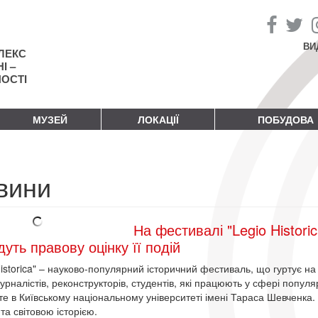
ВИ
ЛЕКС
І –
НОСТІ
МУЗЕЙ
ЛОКАЦІЇ
ПОБУДОВА
вини
На фестивалі "Legio Histori
дуть правову оцінку її подій
Historica" – науково-популярний історичний фестиваль, що гуртує н
журналістів, реконструкторів, студентів, які працюють у сфері популя
те в Київському національному університеті імені Тараса Шевченка. Ц
та світовою історією.