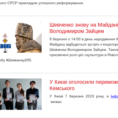
ого СРСР прикладом успішного реформування.
Шевченко знову на Майдані.
Володимиром Зайцем
9 березня о 14:00 в день народження 
Майдану відбудеться зустріч з ініціат
Шевченка Володимиром Зайцем. Також 
присвячені ролі цієї скульптури в Револ
бу #Шевченку205.
У Києві оголосили переможц
Кемського
У Києві 7 березня 2019 року, в
Інф
межах