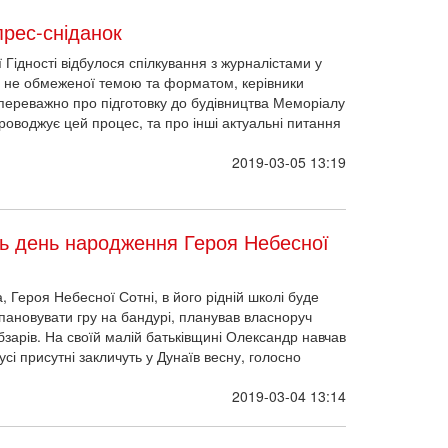
прес-сніданок
 Гідності відбулося спілкування з журналістами у
чі, не обмеженої темою та форматом, керівники
переважно про підготовку до будівництва Меморіалу
роводжує цей процес, та про інші актуальні питання
2019-03-05 13:19
ть день народження Героя Небесної
 Героя Небесної Сотні, в його рідній школі буде
опановувати гру на бандурі, планував власноруч
бзарів. На своїй малій батьківщині Олександр навчав
і присутні закличуть у Дунаїв весну, голосно
2019-03-04 13:14