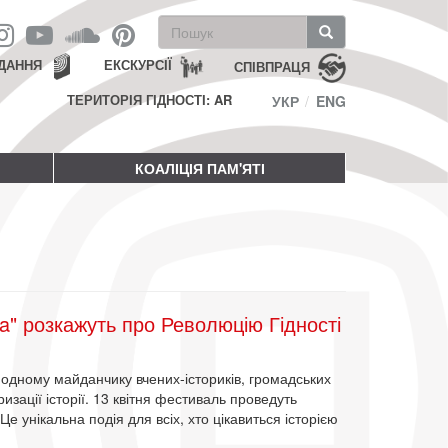
Пошукова
форма
Пошук
ДАННЯ
ЕКСКУРСІЇ
СПІВПРАЦЯ
ТЕРИТОРІЯ ГІДНОСТІ: AR
УКР
ENG
КОАЛІЦІЯ ПАМ'ЯТІ
ca" розкажуть про Революцію Гідності
а одному майданчику вчених-істориків, громадських
ризації історії. 13 квітня фестиваль проведуть
е унікальна подія для всіх, хто цікавиться історією