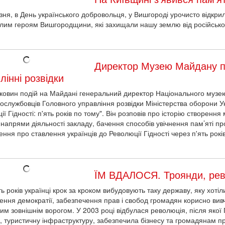
зня, в День українського добровольця, у Вишгороді урочисто відкр
блим героям Вишгородщини, які захищали нашу землю від російської 
Директор Музею Майдану п
лінні розвідки
оковин подій на Майдані генеральний директор Національного музею
вослужбовців Головного управління розвідки Міністерства оборони У
ї Гідності: п'ять років по тому". Він розповів про історію створення
 напрями діяльності закладу, бачення способів увічнення пам’яті п
ння про ставлення українців до Революції Гідності через п'ять років
ЇМ ВДАЛОСЯ. Троянди, револ
ть років українці крок за кроком вибудовують таку державу, яку хоті
ення демократії, забезпечення прав і свобод громадян корисно вивч
им зовнішнім ворогом. У 2003 році відбулася революція, після якої
, туристичну інфраструктуру, забезпечила бізнесу та громадянам пр