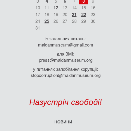
3
4
5
6
7
8
9
10
11
12
13
14
15
16
17
18
19
20
21
22
23
24
25
26
27
28
29
30
31
із загальних питань:
maidanmuseum@gmail.com
для ЗМІ:
press@maidanmuseum.org
у питаннях запобігання корупції:
stopcorruption@maidanmuseum.org
Назустріч свободі!
НОВИНИ