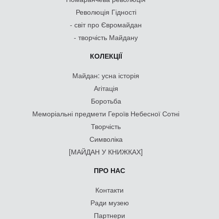
Революція Гідності
- світ про Євромайдан
- творчість Майдану
КОЛЕКЦІЇ
Майдан: усна історія
Агітація
Боротьба
Меморіальні предмети Героїв Небесної Сотні
Творчість
Символіка
[МАЙДАН У КНИЖКАХ]
ПРО НАС
Контакти
Ради музею
Партнери