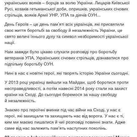
українських вояків – борців за волю України. Лицарів Київської
Русі, козаків гетьманської доби, опришків, українських січових
стрільців, вояків Армії УНР, УПА та діячів ОУН...
День Героїв – це день пам’яті всіх українців, які присвятили
своє життя боротьбі за свободу й незалежність України, це
свято величі їхнього духу та символ незборимості української
нації.
Нам завжди було цікаво слухати розповіді про боротьбу
ветеранів УПА, Українських січових стрільців, дізнаватися про
підпільну боротьбу ОУН.
Нині в нас є новітні герої, які творять історію України сьогодні.
У 2013 році українці вийшли на Майдан, щоб боротися проти
несправедливості, а потім навесні 2014 року стали на захист
країни на Сході. До сьогодні боремося за нашу свободу
й незалежність.
Знаємо про героїчні вчинки під час війни на Сході, у нас є
герої, які захищали та захищають нас від ворога. У нас є ті,
ким ми маємо пишатися й чиї розповіді повинні знати. Адже
саме від нас залежить пам'ять наступних поколінь.