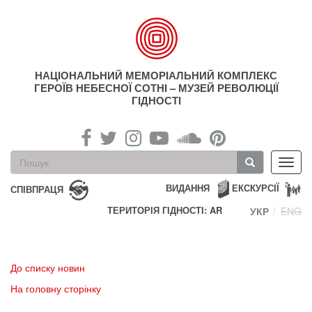
Перейти
до
основного
матеріалу
НАЦІОНАЛЬНИЙ МЕМОРІАЛЬНИЙ КОМПЛЕКС
ГЕРОЇВ НЕБЕСНОЇ СОТНІ – МУЗЕЙ РЕВОЛЮЦІЇ
ГІДНОСТІ
Пошукова
Toggl
форма
navig
Пошук
ВИДАННЯ
ЕКСКУРСІЇ
СПІВПРАЦЯ
ТЕРИТОРІЯ ГІДНОСТІ: AR
УКР
ENG
До списку новин
На головну сторінку