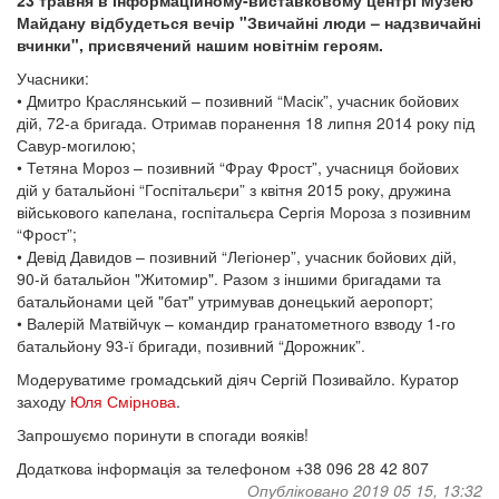
23 травня в Інформаційному-виставковому центрі Музею
Майдану відбудеться вечір "Звичайні люди – надзвичайні
вчинки", присвячений нашим новітнім героям.
Учасники:
• Дмитро Краслянський – позивний “Масік”, учасник бойових
дій, 72-а бригада. Отримав поранення 18 липня 2014 року під
Савур-могилою;
• Тетяна Мороз – позивний “Фрау Фрост”, учасниця бойових
дій у батальйоні “Госпітальєри” з квітня 2015 року, дружина
військового капелана, госпітальєра Сергія Мороза з позивним
“Фрост”;
• Девід Давидов – позивний “Легіонер”, учасник бойових дій,
90-й батальйон "Житомир". Разом з іншими бригадами та
батальйонами цей "бат" утримував донецький аеропорт;
• Валерій Матвійчук – командир гранатометного взводу 1-го
батальйону 93-ї бригади, позивний “Дорожник”.
Модеруватиме громадський діяч Сергій Позивайло. Куратор
заходу
Юля Смірнова
.
Запрошуємо поринути в спогади вояків!
Додаткова інформація за телефоном +38 096 28 42 807
Опубліковано 2019 05 15, 13:32