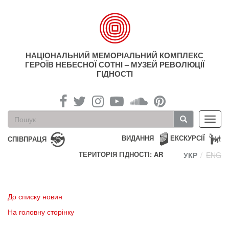
Перейти
до
основного
матеріалу
НАЦІОНАЛЬНИЙ МЕМОРІАЛЬНИЙ КОМПЛЕКС
ГЕРОЇВ НЕБЕСНОЇ СОТНІ – МУЗЕЙ РЕВОЛЮЦІЇ
ГІДНОСТІ
Пошукова
Toggl
форма
navig
Пошук
ВИДАННЯ
ЕКСКУРСІЇ
СПІВПРАЦЯ
ТЕРИТОРІЯ ГІДНОСТІ: AR
УКР
ENG
До списку новин
На головну сторінку