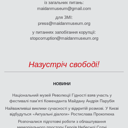
із загальних питань:
maidanmuseum@gmail.com
для ЗМІ:
press@maidanmuseum.org
у питаннях запобігання корупції:
stopcorruption@maidanmuseum.org
Назустріч свободі!
НОВИНИ
Національний музей Революції Гідності взяв участь у
фестивалі пам'яті Коменданта Майдану Андрія Парубія
Найважливіші виклики сучасності у відкритій розмові. У Києві
відбудуться «Актуальні діалоги» Ростислава Прокопюка
Розпочалися підготовчі роботи з облаштування
меморіального простору Героїв Небесної Сотні