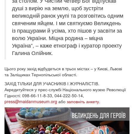
за столом. У Чистий четвер Бог відпускав
душі з вирію на землю, щоб зустріти
великодній ранок укупі та розговітись одним
свяченим яйцем. І ми святкуємо Великдень
із пращурами й усіма, хто пішов у засвіти за
волю України. Міцна родина – міцна
Україна”, – каже етнограф і куратор проекту
Галина Олійник.
Цього року захід відбудеться в трьох містах – у Києві, Львові
та Заліщиках Тернопільської області.
ЗАХІД ТІЛЬКИ ДЛЯ УЧАСНИКІВ І ЖУРНАЛІСТІВ.
Акредитуйтеся у прес-службі Національного музею Революції
Гідності: 098-66-11-8-33, 044-222-50-14,
press@maidanmuseum.org
або
заповніть анкету
.