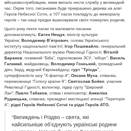
військовослужбовцям, яким випало нести службу у великодній
час. Окрім того, писанками буде прикрашено дерева на алеї
Героїв Небесної Сотні, а 107 пасок покладуть до меморіалу
героїв – так наші предки вшановували своїх померлих родичів.
Цього року пекти паски та малювати писанки
допомагатимуть:
Євген Нищук
, міністр культури
України;
Володимир В’ятрович
, голова Українського
інституту національної пам’яті;
Ігор Пошивайло
, генеральний
директор Національного музею Революції Гідності;
Віталій
Баранов
, позивний “Біба”, підполковник ЗСУ, “кіборг”;
Василь
Галамай
, майданівець;
Володимир Гонський,
громадський
діяч, бард, ведучий Євромайдану;
гурт “Тріода”
,
суперфіналісти шоу "Х-фактор-4";
Оксана Муха
, співачка,
переможниця “Голосу країни-9”;
Святослав Бойко
, учасник
Революції Гідності, волонтер, лідер гурту "Широкий
Лан";
Павло Табаков
, співак і композитор;
Анжеліка
Рудницька,
співачка, президент мистецької агенції “Територія
А”;
рідні Героїв Небесної Сотні та рідні Героїв АТО.
“Великдень і Різдво – свята, які
найсильніше об’єднують українські родини