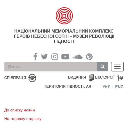
Перейти
до
основного
матеріалу
НАЦІОНАЛЬНИЙ МЕМОРІАЛЬНИЙ КОМПЛЕКС
ГЕРОЇВ НЕБЕСНОЇ СОТНІ – МУЗЕЙ РЕВОЛЮЦІЇ
ГІДНОСТІ
Пошукова
Toggl
форма
navig
Пошук
ВИДАННЯ
ЕКСКУРСІЇ
СПІВПРАЦЯ
ТЕРИТОРІЯ ГІДНОСТІ: AR
УКР
ENG
До списку новин
На головну сторінку