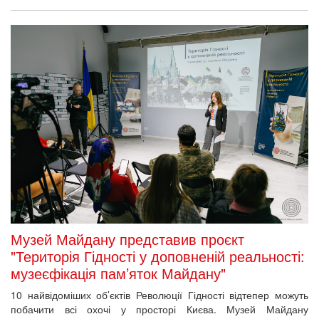
Музей Майдану представив проєкт
"Територія Гідності у доповненій реальності:
музеєфікація пам’яток Майдану"
10 найвідоміших об’єктів Революції Гідності відтепер можуть
побачити всі охочі у просторі Києва. Музей Майдану