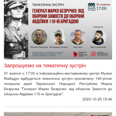
Запрошуємо на тематичну зустріч
31 жовтня о 17:00 в Інформаційно-виставковому центрі Музею
Майадун відбудеться тематична зустріч присвячену 140-річчю
генерала армії Української Народної Республіки Марка
Безручка "Генерал Марко Безручко: від оборони Замостя до
оборони Авдіївки 110-ю бригадою".
2023-10-25 15:46