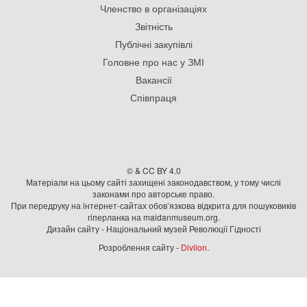
Членство в організаціях
Звітність
Публічні закупівлі
Головне про нас у ЗМІ
Вакансії
Співпраця
© & CC BY 4.0
Матеріали на цьому сайті захищені законодавством, у тому числі
законами про авторське право.
При передруку на iнтернет-сайтах обов’язкова відкрита для пошуковиків
гiперланка на maidanmuseum.org.
Дизайн сайту - Національний музей Революції Гідності
Розроблення сайту -
Divilon
.