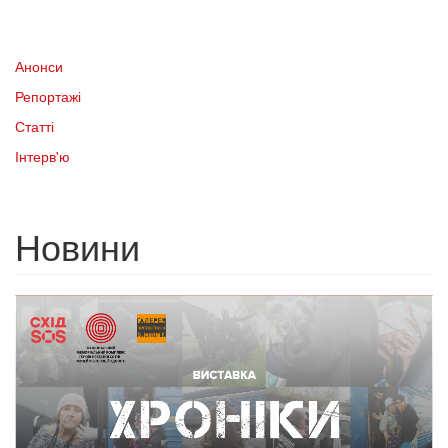
Анонси
Репортажі
Статті
Інтерв'ю
Новини