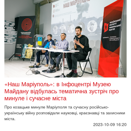
«Наш Маріуполь»: в Інфоцентрі Музею
Майдану відбулась тематична зустріч про
минуле і сучасне міста
Про козацьке минуле Маріуполя та сучасну російсько-
українську війну розповідали науковці, краєзнавці та захисники
міста.
2023-10-09 16:20