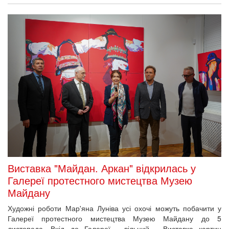
Виставка "Майдан. Аркан" відкрилась у
Галереї протестного мистецтва Музею
Майдану
Художні роботи Мар'яна Луніва усі охочі можуть побачити у
Галереї протестного мистецтва Музею Майдану до 5
листопада. Вхід до Галереї - вільний. Виставка картин