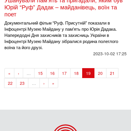
Юрій “Руф” Дадак – майданівець, воїн та
поет
Документальний фільм “Руф. Присутній” показали в 
Інфоцентрі Музею Майдану у пам’ять про Юрія Дадака. 
Напередодні Дня захисників та 
захисниць України в 
Інфоцентрі Музею Майдану зібралися родина полеглого 
воїна та його друзі.
2023-10-02 17:25
«
‹
…
15
16
17
18
19
20
21
22
23
…
›
»