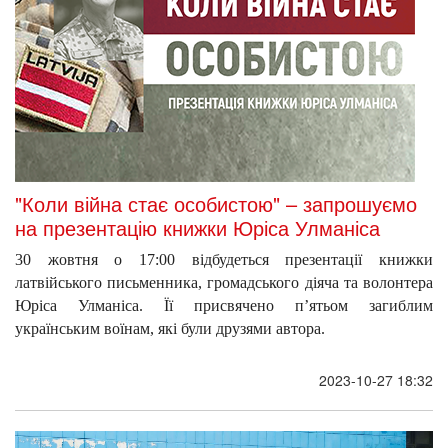
"Коли війна стає особистою" – запрошуємо
на презентацію книжки Юріса Улманіса
30 жовтня о 17:00 відбудеться презентації книжки 
латвійського письменника, громадського діяча та волонтера 
Юріса Улманіса. Її присвячено п’ятьом загиблим 
українським воїнам, які були друзями автора.
2023-10-27 18:32