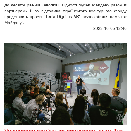
До десятої річниці Революції Гідності Музей Майдану разом із
партнерами й за підтримки Українського культурного фонду
представить проєкт "Terra Dignitas AR": музеєфікація пам’яток
Майдану".
2023-10-05 12:40
Ушанували пам’ять та пригадали, яким був