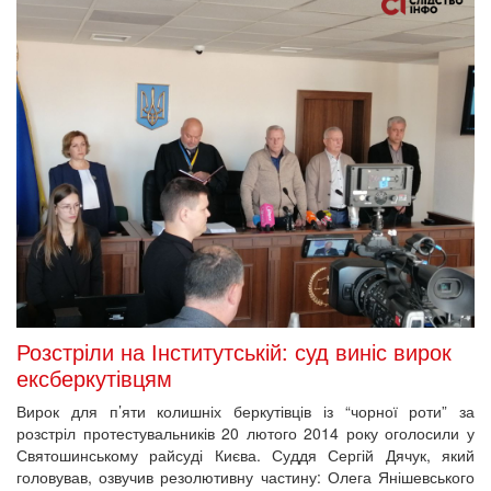
Розстріли на Інститутській: суд виніс вирок
ексберкутівцям
Вирок для п’яти колишніх беркутівців із “чорної роти” за
розстріл протестувальників 20 лютого 2014 року оголосили у
Святошинському райсуді Києва. Суддя Сергій Дячук, який
головував, озвучив резолютивну частину: Олега Янішевського