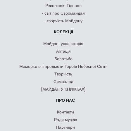
Революція Гідності
- світ про Євромайдан
- творчість Майдану
КОЛЕКЦІЇ
Майдан: усна історія
Агітація
Боротьба
Меморіальні предмети Героїв Небесної Сотні
Творчість
Символіка
[МАЙДАН У КНИЖКАХ]
ПРО НАС
Контакти
Ради музею
Партнери