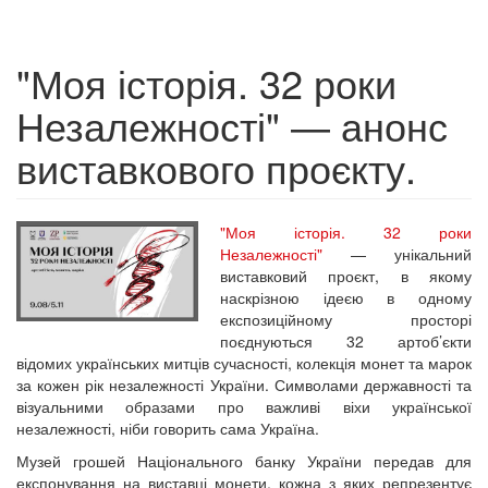
"Моя історія. 32 роки
Незалежності" — анонс
виставкового проєкту.
"Моя історія. 32 роки
Незалежності"
— унікальний
виставковий проєкт, в якому
наскрізною ідеєю в одному
експозиційному просторі
поєднуються 32 артоб’єкти
відомих українських митців сучасності, колекція монет та марок
за кожен рік незалежності України. Символами державності та
візуальними образами про важливі віхи української
незалежності, ніби говорить сама Україна.
Музей грошей Національного банку України передав для
експонування на виставці монети, кожна з яких репрезентує