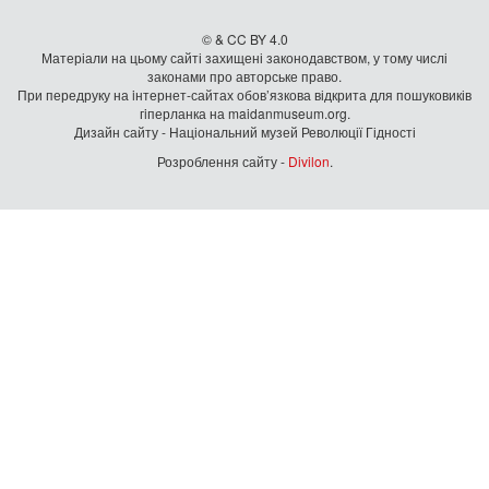
© & CC BY 4.0
Матеріали на цьому сайті захищені законодавством, у тому числі
законами про авторське право.
При передруку на iнтернет-сайтах обов’язкова відкрита для пошуковиків
гiперланка на maidanmuseum.org.
Дизайн сайту - Національний музей Революції Гідності
Розроблення сайту -
Divilon
.