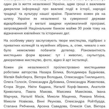
один рік із життя незалежної України, адже гроші є важливим
джерелом інформації про важливі події в історії, народні
традиції та культуру нашої країни. Практично кожен рік на
шляху України як незалежної та суверенної держави
відкарбований у металі завдяки нумізматичній програмі,
запровадженій Національним банком майже 30 років тому на
відзначення ювілейних та історичних дат.
На особливу увагу заслуговують твори мистецтва, підібрані з
приватних колекцій та музейних зібрань, а, отже, чимало з них
було неможливо побачити дотепер. Різноманітність
мистецьких форм вражає: тут і живопис, скульптура,
декоративне мистецтво, фото, відео й арт інсталяції.
Кожен рік незалежності проілюстровано мистецькими
роботами авторства Назара Білика, Володимира Буднікова,
Матвія Вайсберга, Віктора Володька, Олександра Гнилицького,
Олега Голосія, Олександра Дубовика, Олександра Животкова,
Єгора Зігури, Нікіти Кадана, Наталії Корф-Іванюк, Анатолія
Криволапа, Павла Макова, Максима Мамсікова, Івана
Марчука, Наталії Масік, Миколи Маценка, Романа Мініна,
Миколи Новікова, Вінні Реунова, Олександра Ройтбурда,
Стапана Рябченка, Арсена Савадова, Олексія Сая, Віктора