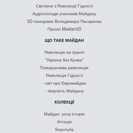
Світлини з Революції Гідності
Аудіоспогади учасників Майдану
3D-панорами Володимира Писаренка
Проєкт Maidan3D
ЩО ТАКЕ МАЙДАН
Революція на граніті
"Україна без Кучми"
Помаранчева революція
Революція Гідності
- світ про Євромайдан
- творчість Майдану
КОЛЕКЦІЇ
Майдан: усна історія
Агітація
Боротьба