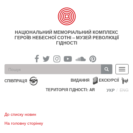
Перейти
до
основного
матеріалу
НАЦІОНАЛЬНИЙ МЕМОРІАЛЬНИЙ КОМПЛЕКС
ГЕРОЇВ НЕБЕСНОЇ СОТНІ – МУЗЕЙ РЕВОЛЮЦІЇ
ГІДНОСТІ
Пошукова
Toggl
форма
navig
Пошук
ВИДАННЯ
ЕКСКУРСІЇ
СПІВПРАЦЯ
ТЕРИТОРІЯ ГІДНОСТІ: AR
УКР
ENG
До списку новин
На головну сторінку