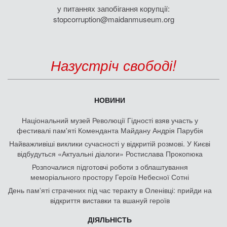
у питаннях запобігання корупції:
stopcorruption@maidanmuseum.org
Назустріч свободі!
НОВИНИ
Національний музей Революції Гідності взяв участь у
фестивалі пам'яті Коменданта Майдану Андрія Парубія
Найважливіші виклики сучасності у відкритій розмові. У Києві
відбудуться «Актуальні діалоги» Ростислава Прокопюка
Розпочалися підготовчі роботи з облаштування
меморіального простору Героїв Небесної Сотні
День памʼяті страчених під час теракту в Оленівці: прийди на
відкриття виставки та вшануй героїв
ДІЯЛЬНІСТЬ