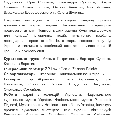
Сидоренка, Юрія Соломка, Олександра Сухоліта, Тіберія
Сільваші, Олега Тістола, Оксани Чепелик, Іллі Чичкана,
Владислава Шерешевського та Олега Шупляка.
Історичну, мистецьку та просвітницьку складову проєкту
доповнюють марки, надані Національним оператором
поштового зв'язку. Поштові марки завжди були платформою
для фіксації історичних подій, культурних надбань,
легендарних героїв та образів, а марки воєнного часу від
Укрпошти викликають неабиякий ажіотаж не лише в нашій
країні, а й в усьому світі.
Кураторська група
: Микола Петриченко, Варвара Сухенко,
Катерина Боровик.
Генеральний партнер
: ZP Law office of Zoriana Pelekh.
Cпіворганізатори
: "Укрпошта", Національний банк України.
Експерти
: Ігор Абрамович, Олеся Авраменко, Юрій
Комельков, Станіслав Скорик, Владислав Вакуленко,
Олександр Соловйов.
Роботи надані з колекцій
: Укрпошти, Національного
художнього музею України, Національного музею Революції
Гідності, Музею грошей Національного банку України, Інституту
проблем сучасного мистецтва НАМ України, Abramovych
Foundation, Stedley Art Foundation, Grynyov Аrt Collection,