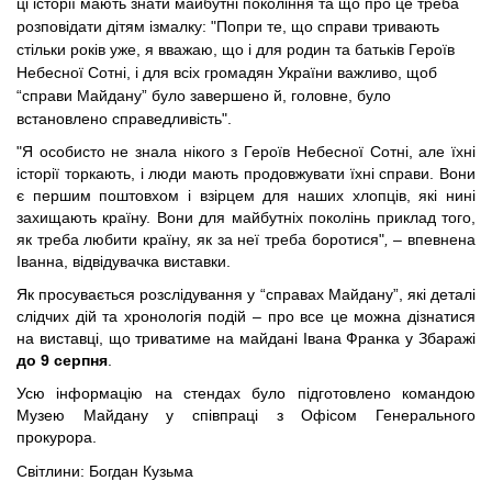
ці історії мають знати майбутні покоління та що про це треба 
розповідати дітям ізмалку: 
"
Попри те, що справи тривають 
стільки років уже, я вважаю, що і для родин та батьків Героїв 
Небесної Сотні, і для всіх громадян України важливо, щоб 
“справи Майдану” було завершено й, головне, було 
встановлено справедливість
"
. 
"
Я особисто не знала нікого з Героїв Небесної Сотні, але їхні 
історії торкають, і люди мають продовжувати їхні справи. Вони 
є першим поштовхом і взірцем для наших хлопців, які нині 
захищають країну. Вони для майбутніх поколінь приклад того, 
як треба любити країну, як за неї треба боротися
"
,
 – впевнена 
Іванна, відвідувачка виставки. 
Як просувається розслідування у “справах Майдану”, які деталі 
слідчих дій та хронологія подій – про все це можна дізнатися 
на виставці, що триватиме на майдані Івана Франка у Збаражі 
до 9 серпня
.  
Усю інформацію на стендах було підготовлено командою 
Музею Майдану у співпраці з Офісом Генерального 
прокурора.
Світлини: Богдан Кузьма