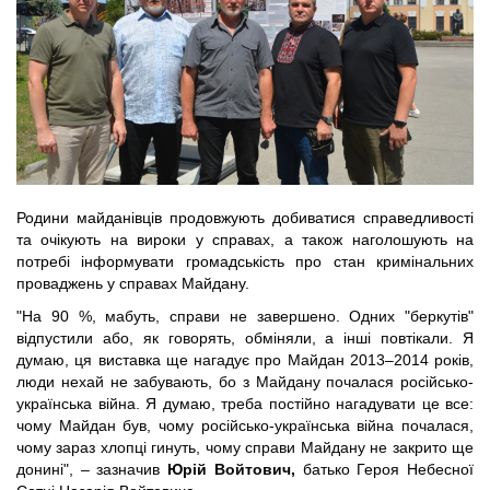
Родини майданівців продовжують добиватися справедливості 
та очікують на вироки у справах, а також наголошують на 
потребі інформувати громадськість про стан 
кримінальних 
проваджень у справах
 Майдану.
"На 90 %, мабуть, справи не завершено. Одних "беркутів" 
відпустили або, як говорять, обміняли, а інші повтікали. Я 
думаю, ця виставка ще нагадує про Майдан 2013
–
2014 років, 
люди нехай не забувають, бо з Майдану почалася російсько-
українська війна. Я думаю, треба постійно нагадувати це все: 
чому Майдан був, чому російсько-українська війна почалася, 
чому зараз хлопці гинуть, чому справи Майдану не закрито ще 
донині", – зазначив 
Юрій Войтович,
батько Героя Небесної 