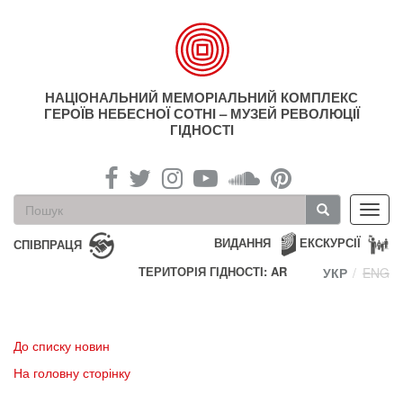
Перейти
до
основного
матеріалу
НАЦІОНАЛЬНИЙ МЕМОРІАЛЬНИЙ КОМПЛЕКС
ГЕРОЇВ НЕБЕСНОЇ СОТНІ – МУЗЕЙ РЕВОЛЮЦІЇ
ГІДНОСТІ
Пошукова
Toggl
форма
navig
Пошук
ВИДАННЯ
ЕКСКУРСІЇ
СПІВПРАЦЯ
ТЕРИТОРІЯ ГІДНОСТІ: AR
УКР
ENG
До списку новин
На головну сторінку