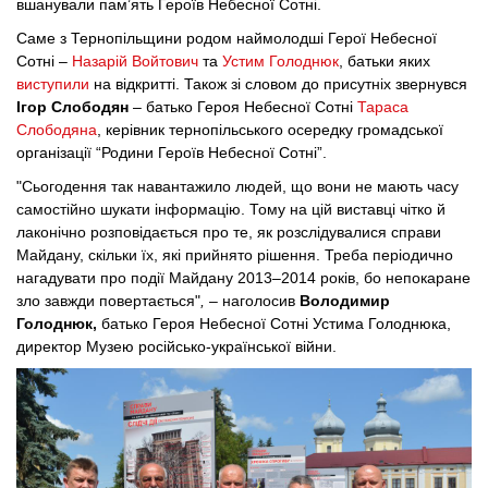
вшанували пам’ять Героїв Небесної Сотні.
Саме з Тернопільщини родом наймолодші Герої Небесної 
Сотні – 
Назарій Войтович
 та 
Устим Голоднюк
, батьки яких 
виступили
 на відкритті. Також зі словом до присутніх звернувся 
Ігор Слободян
 – батько Героя Небесної Сотні 
Тараса 
Слободяна
, керівник тернопільського осередку громадської 
організації “Родини Героїв Небесної Сотні”.
"
Сьогодення так навантажило людей, що вони не мають часу 
самостійно шукати інформацію. Тому на цій виставці чітко й 
лаконічно розповідається про те, як розслідувалися справи 
Майдану, скільки їх, які прийнято рішення. Треба періодично 
нагадувати про події Майдану 2013
–
2014 років, бо непокаране 
зло завжди повертається
"
,
 – наголосив 
Володимир 
Голоднюк,
батько Героя Небесної Сотні Устима Голоднюка, 
директор Музею російсько-української війни.