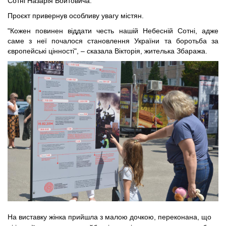
Сотні Назарія Войтовича.
Проєкт привернув особливу увагу містян. 
"
Кожен повинен віддати честь нашій Небесній Сотні, адже 
саме з неї почалося становлення України та боротьба за 
європейські цінності
", – сказала 
Вікторія, жителька Збаража. 
На виставку жінка прийшла з малою дочкою, переконана, що 