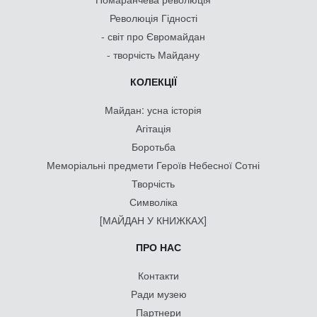
Революція Гідності
- світ про Євромайдан
- творчість Майдану
КОЛЕКЦІЇ
Майдан: усна історія
Агітація
Боротьба
Меморіальні предмети Героїв Небесної Сотні
Творчість
Символіка
[МАЙДАН У КНИЖКАХ]
ПРО НАС
Контакти
Ради музею
Партнери