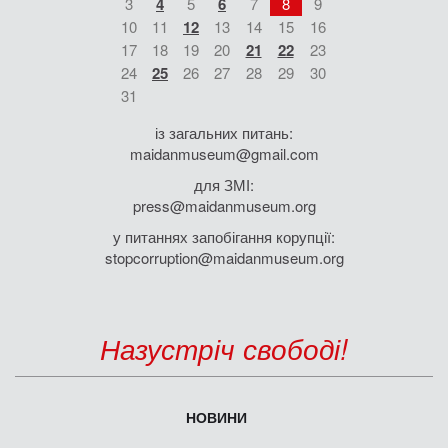
3
4
5
6
7
8
9
10
11
12
13
14
15
16
17
18
19
20
21
22
23
24
25
26
27
28
29
30
31
із загальних питань:
maidanmuseum@gmail.com
для ЗМІ:
press@maidanmuseum.org
у питаннях запобігання корупції:
stopcorruption@maidanmuseum.org
Назустріч свободі!
НОВИНИ