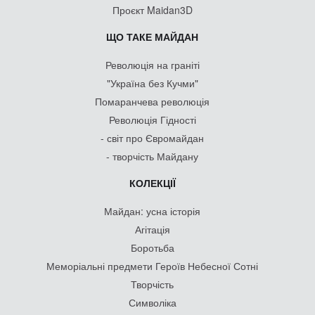
Проєкт Maidan3D
ЩО ТАКЕ МАЙДАН
Революція на граніті
"Україна без Кучми"
Помаранчева революція
Революція Гідності
- світ про Євромайдан
- творчість Майдану
КОЛЕКЦІЇ
Майдан: усна історія
Агітація
Боротьба
Меморіальні предмети Героїв Небесної Сотні
Творчість
Символіка