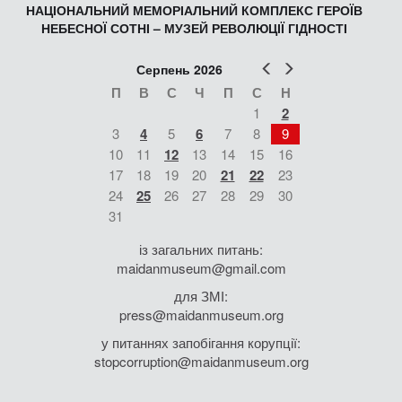
НАЦІОНАЛЬНИЙ МЕМОРІАЛЬНИЙ КОМПЛЕКС ГЕРОЇВ
НЕБЕСНОЇ СОТНІ – МУЗЕЙ РЕВОЛЮЦІЇ ГІДНОСТІ
Попер
Наст
Серпень 2026
П
В
С
Ч
П
С
Н
1
2
3
4
5
6
7
8
9
10
11
12
13
14
15
16
17
18
19
20
21
22
23
24
25
26
27
28
29
30
31
із загальних питань:
maidanmuseum@gmail.com
для ЗМІ:
press@maidanmuseum.org
у питаннях запобігання корупції:
stopcorruption@maidanmuseum.org