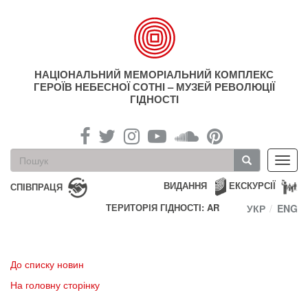
Перейти
до
основного
матеріалу
НАЦІОНАЛЬНИЙ МЕМОРІАЛЬНИЙ КОМПЛЕКС
ГЕРОЇВ НЕБЕСНОЇ СОТНІ – МУЗЕЙ РЕВОЛЮЦІЇ
ГІДНОСТІ
Пошукова
Toggl
форма
navig
Пошук
ВИДАННЯ
ЕКСКУРСІЇ
СПІВПРАЦЯ
ТЕРИТОРІЯ ГІДНОСТІ: AR
УКР
ENG
До списку новин
На головну сторінку