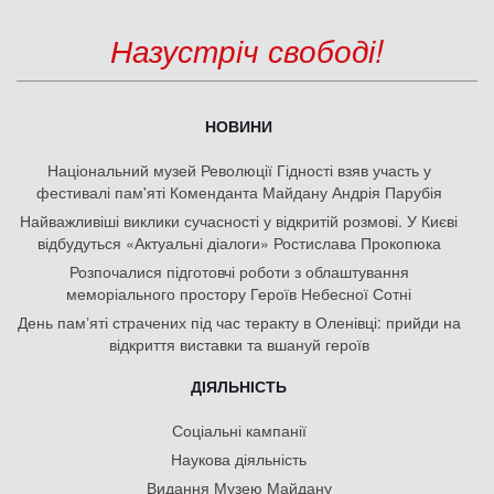
Назустріч свободі!
НОВИНИ
Національний музей Революції Гідності взяв участь у
фестивалі пам'яті Коменданта Майдану Андрія Парубія
Найважливіші виклики сучасності у відкритій розмові. У Києві
відбудуться «Актуальні діалоги» Ростислава Прокопюка
Розпочалися підготовчі роботи з облаштування
меморіального простору Героїв Небесної Сотні
День памʼяті страчених під час теракту в Оленівці: прийди на
відкриття виставки та вшануй героїв
ДІЯЛЬНІСТЬ
Соціальні кампанії
Наукова діяльність
Видання Музею Майдану