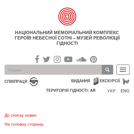
Перейти
до
основного
матеріалу
НАЦІОНАЛЬНИЙ МЕМОРІАЛЬНИЙ КОМПЛЕКС
ГЕРОЇВ НЕБЕСНОЇ СОТНІ – МУЗЕЙ РЕВОЛЮЦІЇ
ГІДНОСТІ
Пошукова
Toggl
форма
navig
Пошук
ВИДАННЯ
ЕКСКУРСІЇ
СПІВПРАЦЯ
ТЕРИТОРІЯ ГІДНОСТІ: AR
УКР
ENG
До списку новин
На головну сторінку