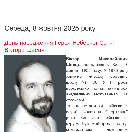
Середа, 8 жовтня 2025 року
День народження Героя Небесної Сотні
Віктора Швеця
Віктор Миколайович
Швець
народився у Києві 8
жовтня 1955 року. У 1973 році
закінчив київську середню
школу № 98. У 14 років
професійно почав займатися
академічним веслуванням. На
строковій
та позастроковій військовій
службі входив до Спортивної
роти Київського військового
округу. Був майстром спорту,
семиразовим чемпіоном