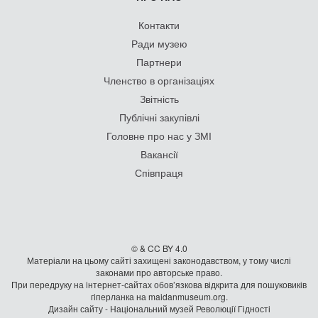
Контакти
Ради музею
Партнери
Членство в організаціях
Звітність
Публічні закупівлі
Головне про нас у ЗМІ
Вакансії
Співпраця
© & CC BY 4.0
Матеріали на цьому сайті захищені законодавством, у тому числі
законами про авторське право.
При передруку на iнтернет-сайтах обов’язкова відкрита для пошуковиків
гiперланка на maidanmuseum.org.
Дизайн сайту - Національний музей Революції Гідності