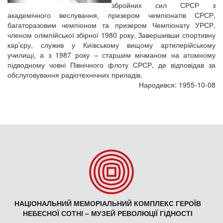
збройних сил СРСР з
академічного веслування, призером чемпіонатів СРСР,
багаторазовим чемпіоном та призером Чемпіонату УРСР,
членом олімпійської збірної 1980 року. Завершивши спортивну
кар’єру, служив у Київському вищому артилерійському
училищі, а з 1987 року – старшим мічманом на атомному
підводному човні Північного флоту СРСР, де відповідав за
обслуговування радіотехнічних приладів.
Народився: 1955-10-08
НАЦІОНАЛЬНИЙ МЕМОРІАЛЬНИЙ КОМПЛЕКС ГЕРОЇВ
НЕБЕСНОЇ СОТНІ – МУЗЕЙ РЕВОЛЮЦІЇ ГІДНОСТІ