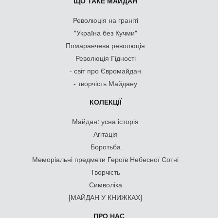
ЩО ТАКЕ МАЙДАН
Революція на граніті
"Україна без Кучми"
Помаранчева революція
Революція Гідності
- світ про Євромайдан
- творчість Майдану
КОЛЕКЦІЇ
Майдан: усна історія
Агітація
Боротьба
Меморіальні предмети Героїв Небесної Сотні
Творчість
Символіка
[МАЙДАН У КНИЖКАХ]
ПРО НАС