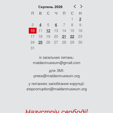
Попер
Наст
Серпень 2026
П
В
С
Ч
П
С
Н
1
2
3
4
5
6
7
8
9
10
11
12
13
14
15
16
17
18
19
20
21
22
23
24
25
26
27
28
29
30
31
із загальних питань:
maidanmuseum@gmail.com
для ЗМІ:
press@maidanmuseum.org
у питаннях запобігання корупції:
stopcorruption@maidanmuseum.org
Назустріч свободі!