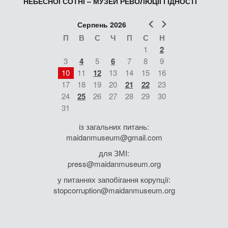
НЕБЕСНОЇ СОТНІ – МУЗЕЙ РЕВОЛЮЦІЇ ГІДНОСТІ
Попер
Наст
Серпень 2026
П
В
С
Ч
П
С
Н
1
2
3
4
5
6
7
8
9
10
11
12
13
14
15
16
17
18
19
20
21
22
23
24
25
26
27
28
29
30
31
із загальних питань:
maidanmuseum@gmail.com
для ЗМІ:
press@maidanmuseum.org
у питаннях запобігання корупції:
stopcorruption@maidanmuseum.org