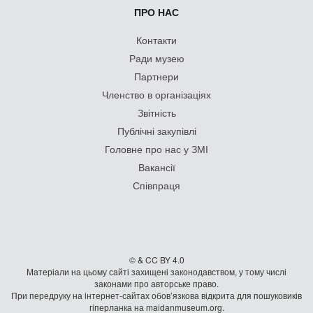
ПРО НАС
Контакти
Ради музею
Партнери
Членство в організаціях
Звітність
Публічні закупівлі
Головне про нас у ЗМІ
Вакансії
Співпраця
© & CC BY 4.0
Матеріали на цьому сайті захищені законодавством, у тому числі
законами про авторське право.
При передруку на iнтернет-сайтах обов’язкова відкрита для пошуковиків
гiперланка на maidanmuseum.org.