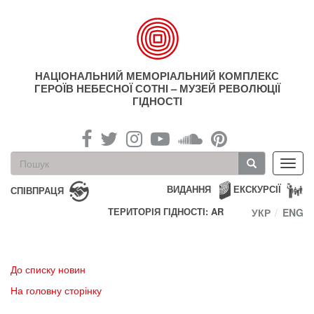
Перейти
до
основного
матеріалу
НАЦІОНАЛЬНИЙ МЕМОРІАЛЬНИЙ КОМПЛЕКС
ГЕРОЇВ НЕБЕСНОЇ СОТНІ – МУЗЕЙ РЕВОЛЮЦІЇ
ГІДНОСТІ
Пошукова
Toggl
форма
navig
Пошук
ВИДАННЯ
ЕКСКУРСІЇ
СПІВПРАЦЯ
ТЕРИТОРІЯ ГІДНОСТІ: AR
УКР
ENG
До списку новин
На головну сторінку