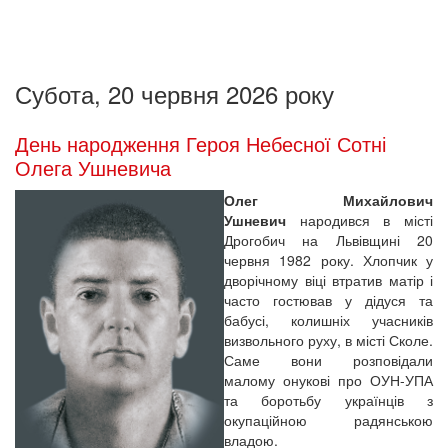
Субота, 20 червня 2026 року
День народження Героя Небесної Сотні
Олега Ушневича
Олег Михайлович
Ушневич
народився в місті
Дрогобич на Львівщині 20
червня 1982 року. Хлопчик у
дворічному віці втратив матір і
часто гостював у дідуся та
бабусі, колишніх учасників
визвольного руху, в місті Сколе.
Саме вони розповідали
малому онукові про ОУН-УПА
та боротьбу українців з
окупаційною радянською
владою.