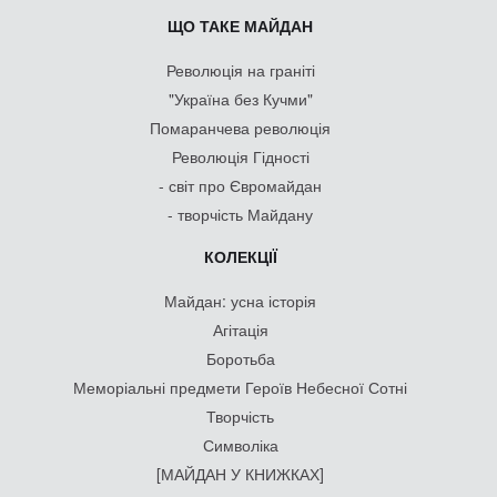
ЩО ТАКЕ МАЙДАН
Революція на граніті
"Україна без Кучми"
Помаранчева революція
Революція Гідності
- світ про Євромайдан
- творчість Майдану
КОЛЕКЦІЇ
Майдан: усна історія
Агітація
Боротьба
Меморіальні предмети Героїв Небесної Сотні
Творчість
Символіка
[МАЙДАН У КНИЖКАХ]