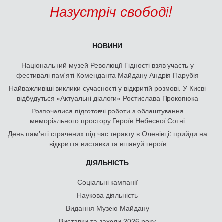
Назустріч свободі!
НОВИНИ
Національний музей Революції Гідності взяв участь у
фестивалі пам'яті Коменданта Майдану Андрія Парубія
Найважливіші виклики сучасності у відкритій розмові. У Києві
відбудуться «Актуальні діалоги» Ростислава Прокопюка
Розпочалися підготовчі роботи з облаштування
меморіального простору Героїв Небесної Сотні
День памʼяті страчених під час теракту в Оленівці: прийди на
відкриття виставки та вшануй героїв
ДІЯЛЬНІСТЬ
Соціальні кампанії
Наукова діяльність
Видання Музею Майдану
Виставки та заходи 2026 року