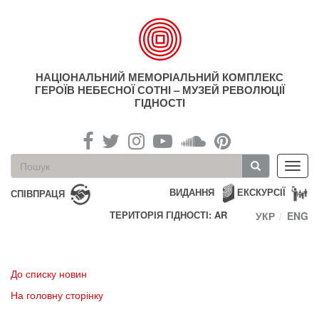
Перейти
до
основного
матеріалу
НАЦІОНАЛЬНИЙ МЕМОРІАЛЬНИЙ КОМПЛЕКС
ГЕРОЇВ НЕБЕСНОЇ СОТНІ – МУЗЕЙ РЕВОЛЮЦІЇ
ГІДНОСТІ
Пошукова
Toggl
форма
navig
Пошук
ВИДАННЯ
ЕКСКУРСІЇ
СПІВПРАЦЯ
ТЕРИТОРІЯ ГІДНОСТІ: AR
УКР
ENG
До списку новин
На головну сторінку