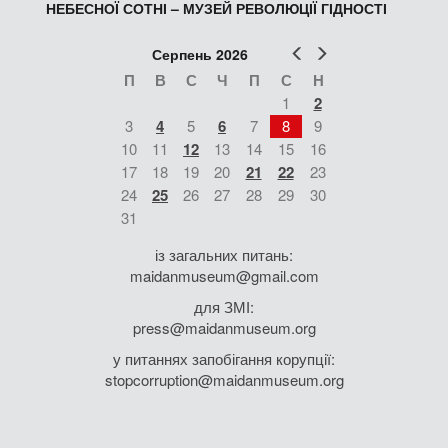
НЕБЕСНОЇ СОТНІ – МУЗЕЙ РЕВОЛЮЦІЇ ГІДНОСТІ
Попер
Наст
Серпень 2026
П
В
С
Ч
П
С
Н
1
2
3
4
5
6
7
8
9
10
11
12
13
14
15
16
17
18
19
20
21
22
23
24
25
26
27
28
29
30
31
із загальних питань:
maidanmuseum@gmail.com
для ЗМІ:
press@maidanmuseum.org
у питаннях запобігання корупції:
stopcorruption@maidanmuseum.org