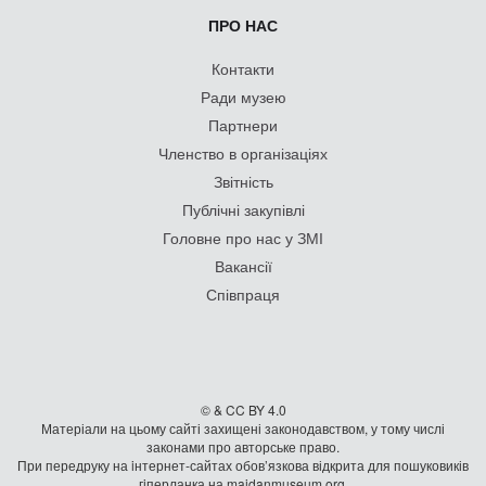
ПРО НАС
Контакти
Ради музею
Партнери
Членство в організаціях
Звітність
Публічні закупівлі
Головне про нас у ЗМІ
Вакансії
Співпраця
© & CC BY 4.0
Матеріали на цьому сайті захищені законодавством, у тому числі
законами про авторське право.
При передруку на iнтернет-сайтах обов’язкова відкрита для пошуковиків
гiперланка на maidanmuseum.org.