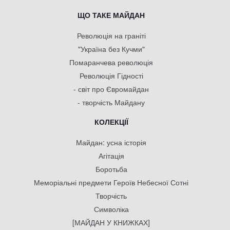
ЩО ТАКЕ МАЙДАН
Революція на граніті
"Україна без Кучми"
Помаранчева революція
Революція Гідності
- світ про Євромайдан
- творчість Майдану
КОЛЕКЦІЇ
Майдан: усна історія
Агітація
Боротьба
Меморіальні предмети Героїв Небесної Сотні
Творчість
Символіка
[МАЙДАН У КНИЖКАХ]