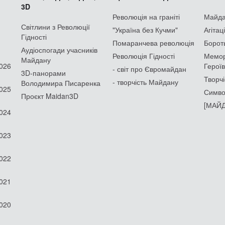
3D
Революція на граніті
Майдан
Світлини з Революції
"Україна без Кучми"
Агітац
Гідності
Помаранчева революція
Борот
Аудіоспогади учасників
Революція Гідності
Мемор
Майдану
2026
Героїв
- світ про Євромайдан
3D-панорами
Творчі
- творчість Майдану
Володимира Писаренка
2025
Симво
Проєкт Maidan3D
[МАЙД
2024
2023
2022
2021
2020