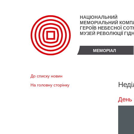
Перейти
до
основного
НАЦІОНАЛЬНИЙ
матеріалу
МЕМОРІАЛЬНИЙ КОМП
ГЕРОЇВ НЕБЕСНОЇ СОТН
МУЗЕЙ РЕВОЛЮЦІЇ ГІД
МЕМОРІАЛ
До списку новин
Неді
На головну сторінку
День 