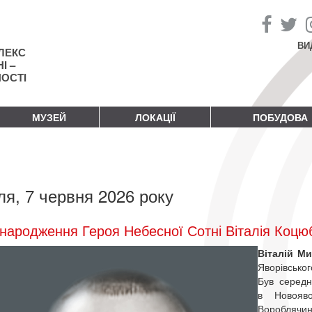
ВИ
ЛЕКС
І –
НОСТІ
МУЗЕЙ
ЛОКАЦІЇ
ПОБУДОВА
ля, 7 червня 2026 року
народження Героя Небесної Сотні Віталія Коцю
Віталій М
Яворівсько
Був середн
в Новояв
Вороблячин