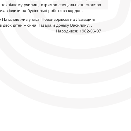
-технічному училищі отримав спеціальність столяра
почав їздити на будівельні роботи за кордон.
 Наталею жив у місті Новояворівськ на Львівщині
в двох дітей – сина Назара й доньку Василину. .
Народився: 1982-06-07