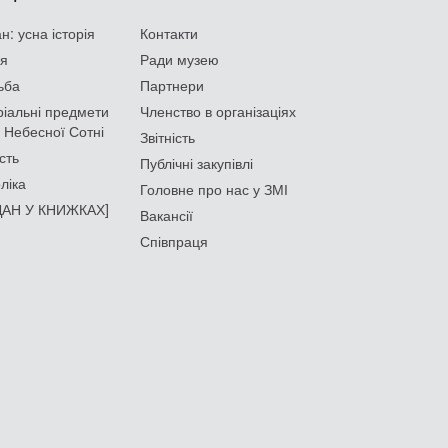
: усна історія
Контакти
ія
Ради музею
ьба
Партнери
іальні предмети
Членство в організаціях
 Небесної Сотні
Звітність
сть
Публічні закупівлі
ліка
Головне про нас у ЗМІ
АН У КНИЖКАХ]
Вакансії
Співпраця