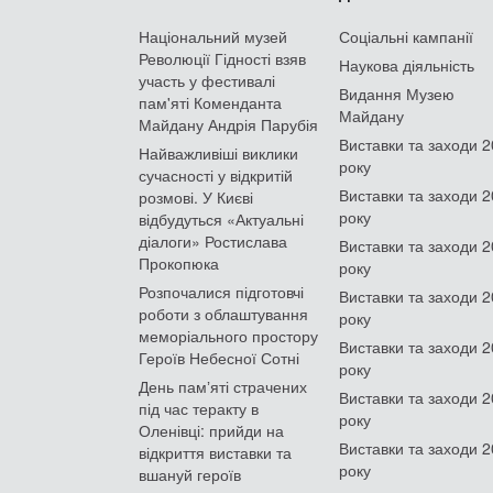
Національний музей
Соціальні кампанії
Революції Гідності взяв
Наукова діяльність
участь у фестивалі
Видання Музею
пам'яті Коменданта
Майдану
Майдану Андрія Парубія
Виставки та заходи 
Найважливіші виклики
року
сучасності у відкритій
Виставки та заходи 
розмові. У Києві
року
відбудуться «Актуальні
діалоги» Ростислава
Виставки та заходи 
Прокопюка
року
Розпочалися підготовчі
Виставки та заходи 
роботи з облаштування
року
меморіального простору
Виставки та заходи 
Героїв Небесної Сотні
року
День памʼяті страчених
Виставки та заходи 
під час теракту в
року
Оленівці: прийди на
Виставки та заходи 
відкриття виставки та
року
вшануй героїв