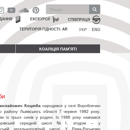
Пошукова
форма
Пошук
ДАННЯ
ЕКСКУРСІЇ
СПІВПРАЦЯ
ТЕРИТОРІЯ ГІДНОСТІ: AR
УКР
ENG
КОАЛІЦІЯ ПАМ'ЯТІ
би
иколайович Коцюба
народився у селі Вороблячин
го району Львівсьеоъ області 7 червня 1982 року.
ім із трьох синів у родині. Із 1988 року навчався
орівській середній школі №1, згодом – у
ській загальноосвітній школі. У Рава-Руському