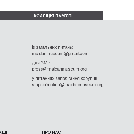
КОАЛІЦІЯ ПАМ'ЯТІ
із загальних питань:
maidanmuseum@gmail.com
для ЗМІ:
press@maidanmuseum.org
у питаннях запобігання корупції:
stopcorruption@maidanmuseum.org
ЦІЇ
ПРО НАС