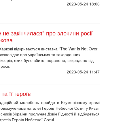
2023-05-24 18:06
не закінчилася" про злочини росії
ркова
аркові відкривається виставка "The War Is Not Over
 розповідає про українських та закордонних
іксерів, яких було вбито, поранено, викрадено від
росії.
2023-05-24 11:47
та її героїв
радиційний молебень пройде в Екуменічному храмі
овомучеників на алеї Героїв Небесної Сотні у Києві.
сників України пролунає Дзвін Гідності й відбудеться
третів Героїв Небесної Сотні.