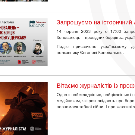
Запрошуємо на історичний 
14 червня 2023 року о 17:00 запро
Коновалець – провідник борців за украї
Подію присвячено українському де
полковнику Євгенові Коновальцю.
Вітаємо журналістів із про
Одна з найскладніших, найцікавіших і 
медійникам, які розповідають про бороть
повномасштабної війни. І про жахливі з