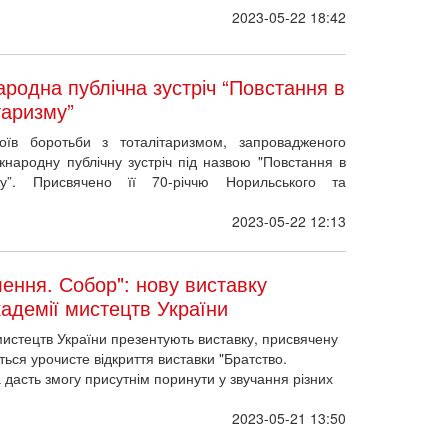
2023-05-22 18:42
ародна публічна зустріч “Повстання в
таризму”
їв боротьби з тоталітаризмом, запровадженого
ародну публічну зустріч під назвою "Повстання в
у”. Присвячено її 70-річчю Норильського та
2023-05-22 12:13
ення. Собор": нову виставку
кадемії мистецтв України
мистецтв України презентують виставку, присвячену
ться урочисте відкриття виставки "Братство.
 дасть змогу присутнім поринути у звучання різних
2023-05-21 13:50