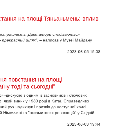
тання на площі Тяньаньмень: вплив
зстрашність. Диктатори сподіваються
–
прекрасний шлях"
, – написав у Музеї Майдану
2023-06-05 15:08
ня повстання на площі
ну тоді та сьогодні"
ч-дискусію з одним із засновників і ключових
ю, який виник у 1989 році в Китаї. Справедливо
ий рух надихнув і призвів до наступної хвилі
й Німеччині та "оксамитових революцій" у Східній
2023-06-03 19:44