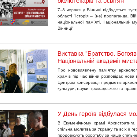
бібліотекарів та освітян
7–8 червня у Вінниці відбудеться зустр
області "Історія – (не) пропаганда. Ві
національної пам’яті, Національний м
Вінниці".
Виставка "Братство. Богояв
Національній академії мист
Про нововиявлену пам'ятку археологі
храмів під час війни розповідає нова
Центром консервації предметів археолог
культури, науки, громадського та правн
У День героїв відбулася мол
В Екуменічному храмі Архистратига 
спільна молитва за Україну та всіх її ге
продовжують боротьбу за наше спільн