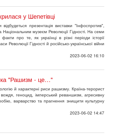
крилася у Шепетівці
 відбудеться презентація виставки "Інфоспротив",
та Національним музеєм Революції Гідності. На семи
 факти про те, як українці в різні періоди історії
си Революції Гідності й російсько-української війни
2023-06-02 16:10
вка "Рашизм - це…"
еологію й характерні риси рашизму. Країна-терорист
та вождя, геноцид, імперський реваншизм, агресивну
фобію, варварство та прагнення знищити культурну
2023-06-02 14:47