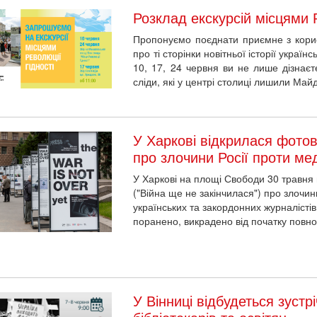
Розклад екскурсій місцями Р
Пропонуємо поєднати приємне з корис
про ті сторінки новітньої історії україн
10, 17, 24 червня ви не лише дізнаєт
сліди, які у центрі столиці лишили Ма
У Харкові відкрилася фотов
про злочини Росії проти мед
У Харкові на площі Свободи 30 травня в
("Війна ще не закінчилася") про злочин
українських та закордонних журналістів
поранено, викрадено від початку повно
У Вінниці відбудеться зустр