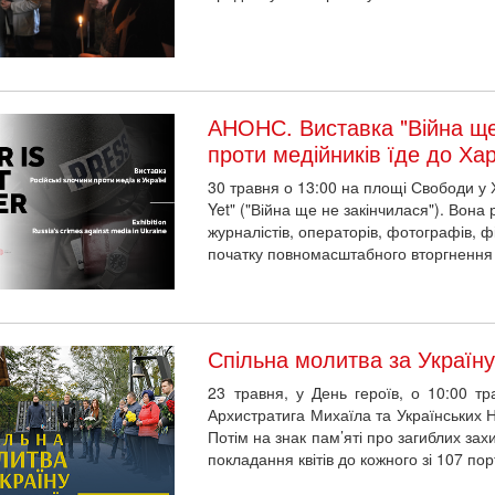
АНОНС. Виставка "Війна ще 
проти медійників їде до Ха
30 травня о 13:00 на площі Свободи у Х
Yet" ("Війна ще не закінчилася"). Вона
журналістів, операторів, фотографів, ф
початку повномасштабного вторгнення 
Спільна молитва за Україну 
23 травня, у День героїв, о 10:00 т
Архистратига Михаїла та Українських Н
Потім на знак пам’яті про загиблих захи
покладання квітів до кожного зі 107 пор