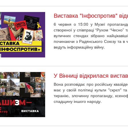
Виставка "Інфоспротив" від
6 червня о 15:00 у Музеї пропаганди
створеної у співпраці “Рухом “Чесно” 
вуличних стендах зібрано найцікавіші
починаючи з Радянського Союзу та в ча
ведуть інформаційну війну.
У Вінниці відкрилася виста
Вона розповідає про російську квазіід
має у своїй політиці культи "скрєп" 
тиранію, злочинну пропаганду, ксено
спадщину іншого народу.