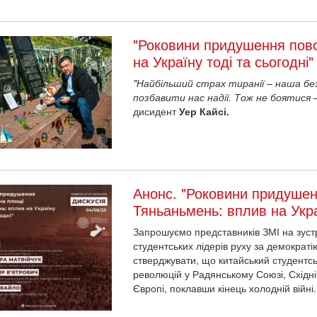
"Роковини придушення повс
на Україну тоді та сьогодні"
"Найбільший страх тиранії
–
наша бе
позбавити нас надії. Тож не боятися
дисидент
Уер Кайсі.
Анонс. "Роковини придушен
Тяньаньмень: вплив на Украї
Запрошуємо представників ЗМІ на зустрі
студентських лідерів руху за демократі
стверджувати, що китайський студентськ
революцій у Радянському Союзі, Східні
Європі, поклавши кінець холодній війні.