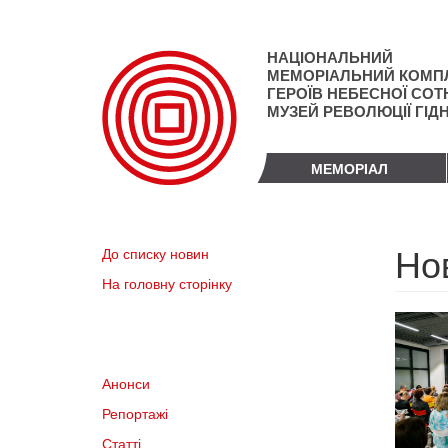
Перейти
до
основного
НАЦІОНАЛЬНИЙ
матеріалу
МЕМОРІАЛЬНИЙ КОМП
ГЕРОЇВ НЕБЕСНОЇ СОТН
МУЗЕЙ РЕВОЛЮЦІЇ ГІД
МЕМОРІАЛ
Но
До списку новин
На головну сторінку
Анонси
Репортажі
Статті