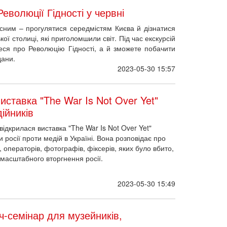
еволюції Гідності у червні
ним – прогулятися середмістям Києва й дізнатися
ської столиці, які приголомшили світ. Під час екскурсій
еся про Революцію Гідності, а й зможете побачити
йдани.
2023-05-30 15:57
иставка "The War Is Not Over Yet"
ійників
ідкрилася виставка "The War Is Not Over Yet"
и росії проти медій в Україні. Вона розповідає про
, операторів, фотографів, фіксерів, яких було вбито,
масштабного вторгнення росії.
2023-05-30 15:49
іч-семінар для музейників,