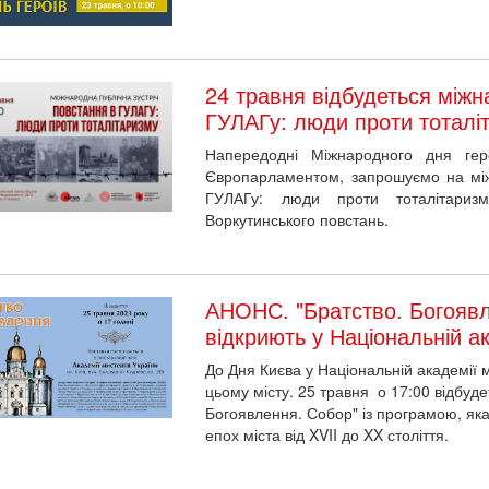
24 травня відбудеться міжн
ГУЛАГу: люди проти тоталі
Напередодні Міжнародного дня геро
Європарламентом, запрошуємо на міжн
ГУЛАГу: люди проти тоталітаризм
Воркутинського повстань.
АНОНС. "Братство. Богоявл
відкриють у Національній а
До Дня Києва у Національній академії 
цьому місту. 25 травня о 17:00 відбуде
Богоявлення. Собор" із програмою, яка
епох міста від XVII до XX століття.