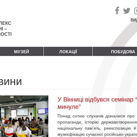
ВИ
ЛЕКС
І –
НОСТІ
МУЗЕЙ
ЛОКАЦІЇ
ПОБУДОВА
вини
У Вінниці відбувся семінар “
минуле”
Понад сотню слухачів дізналися про
пропаганди, історію державотворення
національну пам’ять, реекспозицію й
музеєфікацію сучасної російсько-україн