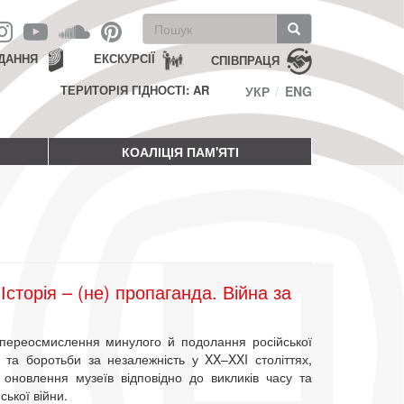
Пошукова
форма
Пошук
ДАННЯ
ЕКСКУРСІЇ
СПІВПРАЦЯ
ТЕРИТОРІЯ ГІДНОСТІ: AR
УКР
ENG
КОАЛІЦІЯ ПАМ'ЯТІ
Історія – (не) пропаганда. Війна за
 переосмислення минулого й подолання російської
 та боротьби за незалежність у XX–XXI століттях,
 оновлення музеїв відповідно до викликів часу та
ської війни.