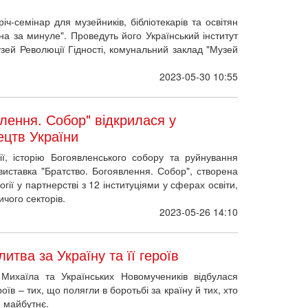
іч-семінар для музейників, бібліотекарів та освітян
йна за минуле". Проведуть його Український інститут
узей Революції Гідності, комунальний заклад "Музей
2023-05-30 10:55
лення. Собор" відкрилася у
ецтв України
ї, історію Богоявленського собору та руйнування
 виставка "Братство. Богоявлення. Собор", створена
ії у партнерстві з 12 інституціями у сферах освіти,
ичого секторів.
2023-05-26 14:10
итва за Україну та її героїв
Михаїла та Українських Новомучеників відбулася
роїв – тих, що полягли в боротьбі за країну й тих, хто
е майбутнє.