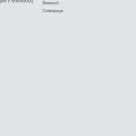
АН У КНИЖКАХ]
Вакансії
Співпраця