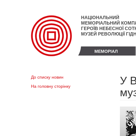
Перейти
до
основного
НАЦІОНАЛЬНИЙ
матеріалу
МЕМОРІАЛЬНИЙ КОМП
ГЕРОЇВ НЕБЕСНОЇ СОТН
МУЗЕЙ РЕВОЛЮЦІЇ ГІД
МЕМОРІАЛ
У В
До списку новин
На головну сторінку
муз