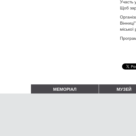
Участь 
Щоб зар
Організ
Вінниці"
міської
Програ
МЕМОРІАЛ
МУЗЕЙ