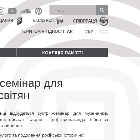
Пошукова
форма
Пошук
ДАННЯ
ЕКСКУРСІЇ
СПІВПРАЦЯ
ТЕРИТОРІЯ ГІДНОСТІ: AR
УКР
ENG
КОАЛІЦІЯ ПАМ'ЯТІ
-семінар для
світян
ці відбудеться зустріч-семінар для музейників,
ітян області "Історія – (не) пропаганда. Війна за
бговорення:
ого та подолання російської історичної