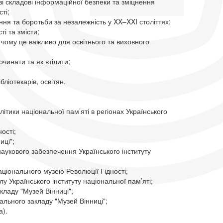
і складові інформаційної безпеки та зміцнення
ті;
ння та боротьби за незалежність у XX–XXI століттях:
ті та змісти;
 чому це важливо для освітнього та виховного
очинати та як втілити;
бліотекарів, освітян.
тики національної пам’яті в регіонах Українського
ості;
ці";
аукового забезпечення Українського інституту
аціонального музею Революції Гідності;
у Українського інституту національної пам’яті;
кладу "Музей Вінниці";
ального закладу "Музей Вінниці";
).