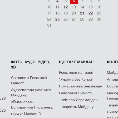
3
4
5
6
7
8
9
10
11
12
13
14
15
16
17
18
19
20
21
22
23
24
25
26
27
28
29
30
31
ФОТО, АУДІО, ВІДЕО,
ЩО ТАКЕ МАЙДАН
КОЛЕК
3D
Революція на граніті
Майдан
Світлини з Революції
"Україна без Кучми"
Агітац
Гідності
Помаранчева революція
Борот
Аудіоспогади учасників
Революція Гідності
Мемор
Майдану
2026
Героїв
- світ про Євромайдан
3D-панорами
Творчі
- творчість Майдану
Володимира Писаренка
2025
Симво
Проєкт Maidan3D