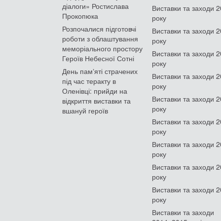
діалоги» Ростислава
Виставки та заходи 
Прокопюка
року
Розпочалися підготовчі
Виставки та заходи 
роботи з облаштування
року
меморіального простору
Виставки та заходи 
Героїв Небесної Сотні
року
День памʼяті страчених
Виставки та заходи 
під час теракту в
року
Оленівці: прийди на
Виставки та заходи 
відкриття виставки та
року
вшануй героїв
Виставки та заходи 
року
Виставки та заходи 
року
Виставки та заходи 
року
Виставки та заходи 
року
Виставки та заходи