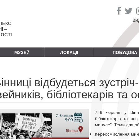
ВИ
ЛЕКС
І –
НОСТІ
МУЗЕЙ
ЛОКАЦІЇ
ПОБУДОВА
інниці відбудеться зустріч
ейників, бібліотекарів та о
7–8 червня у Вінни
бібліотекарів та осв
минуле". Теми для о
переосмислення минул