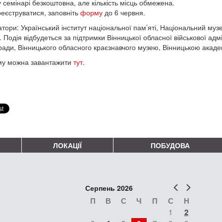
у семінарі безкоштовна, але кількість місць обмежена.
еєструватися, заповніть
форму
до 6 червня.
атори: Український інститут національної пам’яті, Національний муз
. Подія відбудеться за підтримки Вінницької обласної військової адмі
 ради, Вінницького обласного краєзнавчого музею, Вінницькою академ
му можна завантажити
тут
.
ЛОКАЦІЇ
ПОБУДОВА
Попер
Наст
Серпень 2026
П
В
С
Ч
П
С
Н
1
2