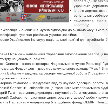
пропаганди як важлив
української державнос
історія державотворе
регіональні особливос
національна пам’ять:
простору;
експозиція й оновлення музеїв відповідно до викликів часу: з чого п
зеєфікація сучасної російсько-української війни;
оєкти Українського інституту національної пам’яті для музейників, бі
:
лена Охрімчук – начальниця Управління забезпечення реалізації полі
ституту національної пам’яті;
еся Онишко – вчена секретарка Національного музею Революції Гідн
лександр Федоришен – директор комунального закладу "Музей Вінни
анна Байкєніч – завідувачка сектору методичної роботи Управління н
ціональної пам’яті;
атерина Романова – завідувачка відділу науково-дослідної роботи Н
ексій Серветнік – співробітник центрального міжрегіонального відділ
ергій Гула – заступник директора з наукової роботи комунального за
вгеній Сафар’янс – заступник директора з виставкової роботи комун
асиль Пастернак – координатор благодійного фонду OBMIN (Польща