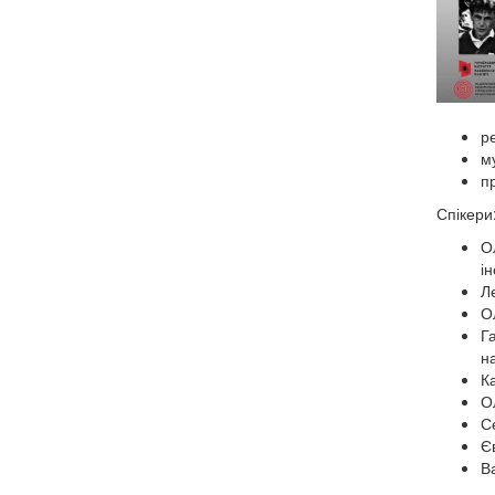
ре
му
пр
Спікери
О
ін
Л
О
Г
на
К
Ол
С
Є
В