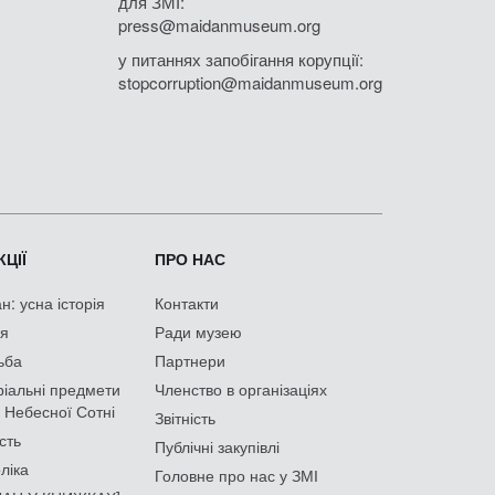
для ЗМІ:
press@maidanmuseum.org
у питаннях запобігання корупції:
stopcorruption@maidanmuseum.org
ЦІЇ
ПРО НАС
: усна історія
Контакти
ія
Ради музею
ьба
Партнери
іальні предмети
Членство в організаціях
 Небесної Сотні
Звітність
сть
Публічні закупівлі
ліка
Головне про нас у ЗМІ