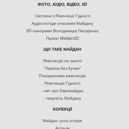
ФОТО, АУДІО, ВІДЕО, 3D
Світлини з Революції Гідності
Аудіоспогади учасників Майдану
3D-панорами Володимира Писаренка
Проєкт Maidan3D
ЩО ТАКЕ МАЙДАН
Революція на граніті
"Україна без Кучми"
Помаранчева революція
Революція Гідності
- світ про Євромайдан
- творчість Майдану
КОЛЕКЦІЇ
Майдан: усна історія
Агітація