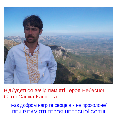
Відбудеться вечір пам'яті Героя Небесної
Сотні Сашка Капіноса
“Раз добром нагріте серце вік не прохолоне”
ВЕЧІР ПАМ’ЯТІ ГЕРОЯ НЕБЕСНОЇ СОТНІ