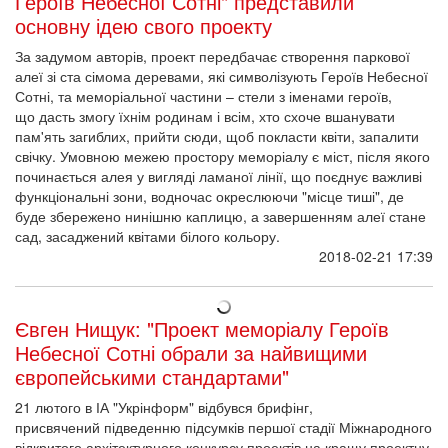
Героїв Небесної Сотні" представили
основну ідею свого проекту
За задумом авторів, проект передбачає створення паркової
алеї зі ста сімома деревами, які символізують Героїв Небесної
Сотні, та меморіальної частини – стели з іменами героїв,
що дасть змогу їхнім родинам і всім, хто схоче вшанувати
пам'ять загиблих, прийти сюди, щоб покласти квіти, запалити
свічку. Умовною межею простору меморіалу є міст, після якого
починається алея у вигляді ламаної лінії, що поєднує важливі
функціональні зони, водночас окреслюючи "місце тиші", де
буде збережено нинішню каплицю, а завершенням алеї стане
сад, засаджений квітами білого кольору.
2018-02-21 17:39
Євген Нищук: "Проект меморіалу Героїв
Небесної Сотні обрали за найвищими
європейськими стандартами"
21 лютого в ІА "Укрінформ" відбувся брифінг,
присвячений підведенню підсумків першої стадії Міжнародного
відкритого архітектурного конкурсу проектів на кращу проектну