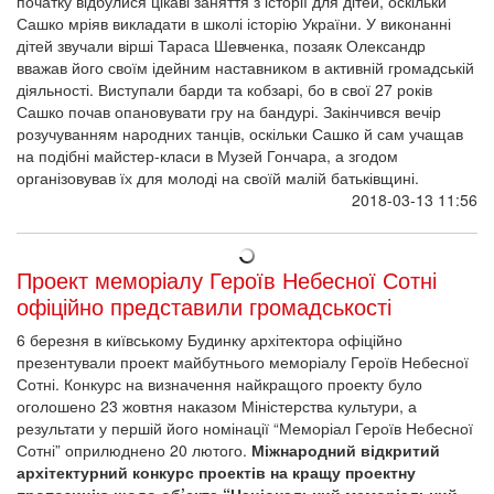
початку відбулися цікаві заняття з історії для дітей, оскільки
Сашко мріяв викладати в школі історію України. У виконанні
дітей звучали вірші Тараса Шевченка, позаяк Олександр
вважав його своїм ідейним наставником в активній громадській
діяльності. Виступали барди та кобзарі, бо в свої 27 років
Сашко почав опановувати гру на бандурі. Закінчився вечір
розучуванням народних танців, оскільки Сашко й сам учащав
на подібні майстер-класи в Музей Гончара, а згодом
організовував їх для молоді на своїй малій батьківщині.
2018-03-13 11:56
Проект меморіалу Героїв Небесної Сотні
офіційно представили громадськості
6 березня в київському Будинку архітектора офіційно
презентували проект майбутнього меморіалу Героїв Небесної
Сотні. Конкурс на визначення найкращого проекту було
оголошено 23 жовтня наказом Міністерства культури, а
результати у першій його номінації “Меморіал Героїв Небесної
Сотні” оприлюднено 20 лютого.
Міжнародний відкритий
архітектурний конкурс проектів на кращу проектну
пропозицію щодо об’єкта “Національний меморіальний