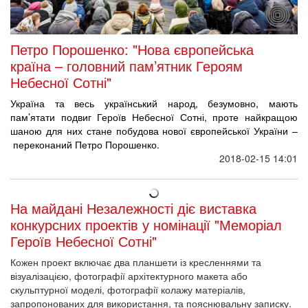
Петро Порошенко: "Нова європейська
країна – головний пам’ятник Героям
Небесної Сотні"
Україна та весь український народ, безумовно, мають
пам’ятати подвиг Героїв Небесної Сотні, проте найкращою
шаною для них стане побудова нової європейської України –
переконаний Петро Порошенко.
2018-02-15 14:01
На майдані Незалежності діє виставка
конкурсних проектів у номінації "Меморіал
Героїв Небесної Сотні"
Кожен проект включає два планшети із кресленнями та
візуалізацією, фотографії архітектурного макета або
скульптурної моделі, фотографії колажу матеріалів,
запропонованих для використання, та пояснювальну записку.