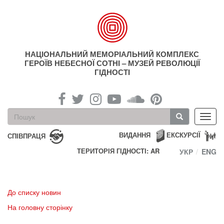
Перейти
до
основного
матеріалу
НАЦІОНАЛЬНИЙ МЕМОРІАЛЬНИЙ КОМПЛЕКС
ГЕРОЇВ НЕБЕСНОЇ СОТНІ – МУЗЕЙ РЕВОЛЮЦІЇ
ГІДНОСТІ
Пошукова
Toggl
форма
navig
Пошук
ВИДАННЯ
ЕКСКУРСІЇ
СПІВПРАЦЯ
ТЕРИТОРІЯ ГІДНОСТІ: AR
УКР
ENG
До списку новин
На головну сторінку