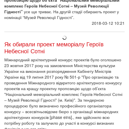
комплекс Героїв Небесної Сотні
– Музей Революції
Гідності”
усе ще триває. На другій стадії обирають проект у
номінації “Музей Революції Гідності”.
2018-03-12 10:21
Як обирали проект меморіалу Героїв
Небесної Сотні
Міжнародний архітектурний конкурс проектів було оголошено
23 жовтня 2017 року на замовлення Міністерства культури
України на виконання розпорядження Кабінету Міністрів
України від 19 липня 2017 року № 501-р "Про організацію та
проведення Міжнародного відкритого архітектурного конкурсу
проектів на кращу проектну пропозицію щодо об’єкта
"Національний меморіальний комплекс Героїв Небесної Сотні
– Музей Революції Гідності" (м. Київ)". За тендерною
процедурою було визначено професійного організатора
конкурсу – всесвітньовідоме бюро з організації міжнародних
архітектурних конкурсів [phase eins]., яке здійснило всю
потрібну роботу та залучило до участі в конкурсі визнаних
фахівців з усього світу.