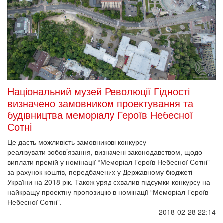
Національний музей Революції Гідності
визначено замовником проектування та
будівництва меморіалу Героїв Небесної
Сотні
Це дасть можливість замовникові конкурсу
реалізувати зобов’язання, визначені законодавством, щодо
виплати премій у номінації “Меморіал Героїв Небесної Сотні”
за рахунок коштів, передбачених у Державному бюджеті
України на 2018 рік. Також уряд схвалив підсумки конкурсу на
найкращу проектну пропозицію в номінації “Меморіал Героїв
Небесної Сотні”.
2018-02-28 22:14