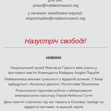
press@maidanmuseum.org
у питаннях запобігання корупції:
stopcorruption@maidanmuseum.org
Назустріч свободі!
НОВИНИ
Національний музей Революції Гідності взяв участь у
фестивалі пам'яті Коменданта Майдану Андрія Парубія
Найважливіші виклики сучасності у відкритій розмові. У Києві
відбудуться «Актуальні діалоги» Ростислава Прокопюка
Розпочалися підготовчі роботи з облаштування
меморіального простору Героїв Небесної Сотні
День памʼяті страчених під час теракту в Оленівці: прийди на
відкриття виставки та вшануй героїв