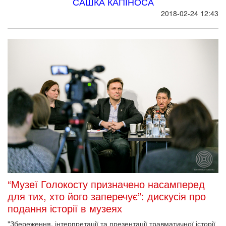
САШКА КАПІНОСА
2018-02-24 12:43
“Музеї Голокосту призначено насамперед
для тих, хто його заперечує”: дискусія про
подання історії в музеях
"Збереження, інтерпретації та презентації травматичної історії