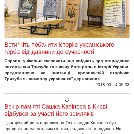
Встигніть побачити історію українського
герба від давнини до сучасності
Справді унікальні експонати, що свідчать про стародавнє
походження Тризуба та значну його роль в історії України,
представлено на виставці, присвяченій сторіччю
Тризуба як символу української державності.
2018-03-14 09:33
Вечір пам'яті Сашка Капіноса в Києві
відбувся за участі його земляків
Цьогорічний день народження Олександра Капіноса був
продовженням того, чим він жив, надихався та надихав. На