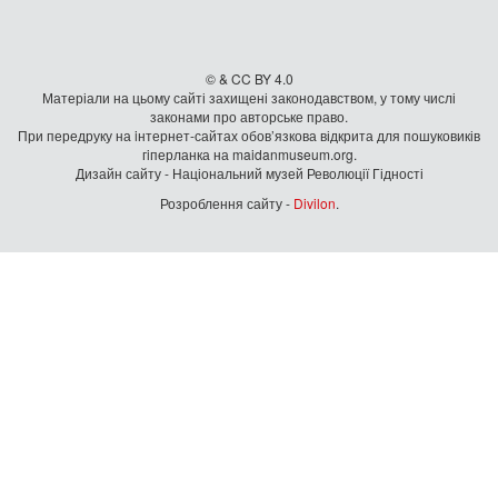
© & CC BY 4.0
Матеріали на цьому сайті захищені законодавством, у тому числі
законами про авторське право.
При передруку на iнтернет-сайтах обов’язкова відкрита для пошуковиків
гiперланка на maidanmuseum.org.
Дизайн сайту - Національний музей Революції Гідності
Розроблення сайту -
Divilon
.