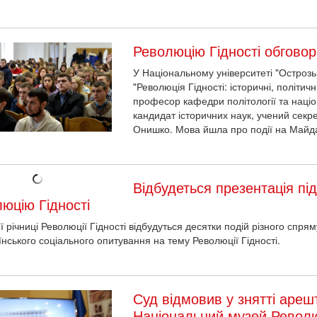
Революцію Гідності обговор
У Національному університеті "Острозь
"Революція Гідності: історичні, політичн
професор кафедри політології та наці
кандидат історичних наук, учений секр
Онишко. Мова йшла про події на Майдан
Відбудеться презентація пі
юцію Гідності
ої річниці Революції Гідності відбудуться десятки подій різного спр
їнського соціального опитування на тему Революції Гідності.
Суд відмовив у знятті ареш
Національний музей Революц