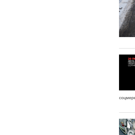
соцмер