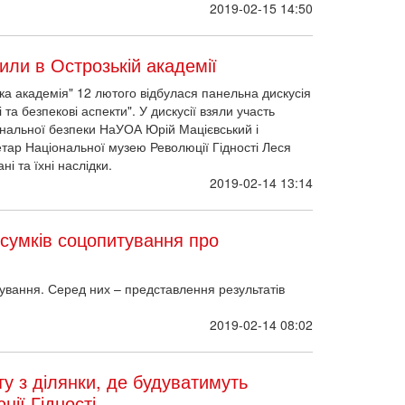
2019-02-15 14:50
или в Острозькій академії
ка академія" 12 лютого відбулася панельна дискусія
і та безпекові аспекти". У дискусії взяли участь
ональної безпеки НаУОА Юрій Мацієвський і
етар Національної музею Революції Гідності Леся
і та їхні наслідки.
2019-02-14 13:14
дсумків соцопитування про
ямування. Серед них – представлення результатів
2019-02-14 08:02
ту з ділянки, де будуватимуть
ії Гідності