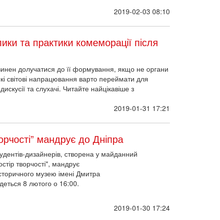
2019-02-03 08:10
лики та практики комеморації після
винен долучатися до її формування, якщо не органи
 Які світові напрацювання варто переймати для
искусії та слухачі. Читайте найцікавіше з
2019-01-31 17:21
орчості” мандрує до Дніпра
тудентів-дизайнерів, створена у майданний
стір творчості", мандрує
історичного музею імені Дмитра
деться 8 лютого о 16:00.
2019-01-30 17:24