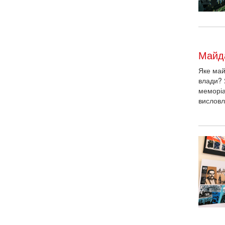
Майд
Яке май
влади? 
меморіа
висловл