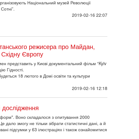
рганізовують Національний музей Революції
 Сотні”.
2019-02-16 22:07
итанського режисера про Майдан,
і Східну Європу
ен представить у Києві документальний фільм “Kyiv
ію Гідності.
будеться 18 лютого в Домі освіти та культури
2019-02-16 12:18
і дослідження
нформ". Воно складалося з опитування 2000
е дало змогу не тільки зібрати статистичні дані, а й
вані підсумки у 63 ілюстраціях і також ознайомитися