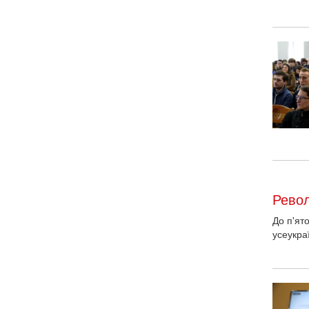
Револ
До п'ят
усеукра