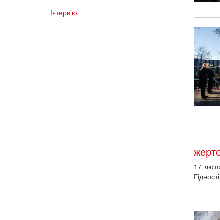
Інтерв'ю
жерто
17 люто
Гідност