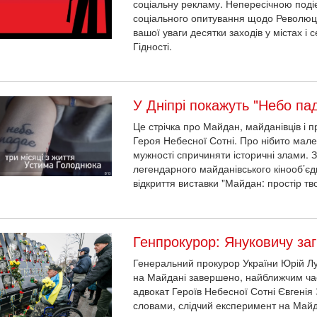
соціальну рекламу. Непересічною поді
соціального опитування щодо Революці
вашої уваги десятки заходів у містах і 
Гідності.
У Дніпрі покажуть "Небо п
Це стрічка про Майдан, майданівців і 
Героя Небесної Сотні. Про нібито мале
мужності спричиняти історичні злами. 
легендарного майданівського кінооб’єд
відкриття виставки "Майдан: простір тв
Генпрокурор: Януковичу заг
Генеральний прокурор України Юрій Лу
на Майдані завершено, найближчим час
адвокат Героїв Небесної Сотні Євгенія 
словами, слідчий експеримент на Майд