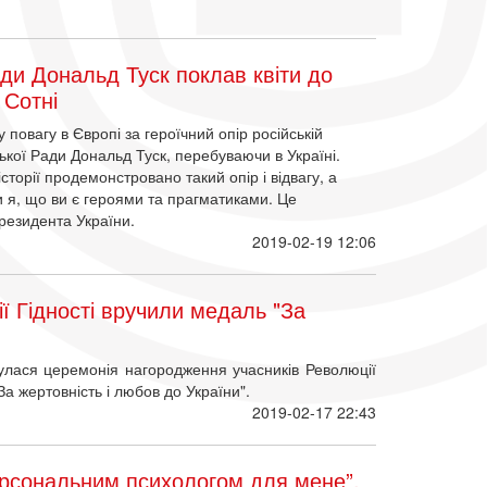
ди Дональд Туск поклав квіти до
 Сотні
повагу в Європі за героїчний опір російській
ької Ради Дональд Туск, перебуваючи в Україні.
сторії продемонстровано такий опір і відвагу, а
ки я, що ви є героями та прагматиками. Це
Президента України.
2019-02-19 12:06
ї Гідності вручили медаль "За
улася церемонія нагородження учасників Революції
а жертовність і любов до України".
2019-02-17 22:43
рсональним психологом для мене”,