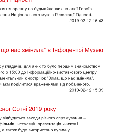
няття арешту на будмайданчик на алеї Героїв
ення Національного музею Революції Гідності.
2019-02-12 16:43
 що нас змінила" в Інфоцентрі Музею
 у глядачів, для яких то було першим знайомством
о о 15:00 до Інформаційно-виставкового центру
ентальний кінострічок "Зима, що нас змінила",
 чаєм поділитися враженнями від побаченого.
2019-02-12 15:39
ної Сотні 2019 року
у відбудуться заходи різного спрямування –
фільмів, інсталяції, презентація книжок і
р, а також буде використано вуличну