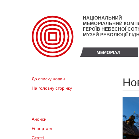
Перейти
до
основного
НАЦІОНАЛЬНИЙ
матеріалу
МЕМОРІАЛЬНИЙ КОМП
ГЕРОЇВ НЕБЕСНОЇ СОТН
МУЗЕЙ РЕВОЛЮЦІЇ ГІД
МЕМОРІАЛ
Но
До списку новин
На головну сторінку
Анонси
Репортажі
Статті