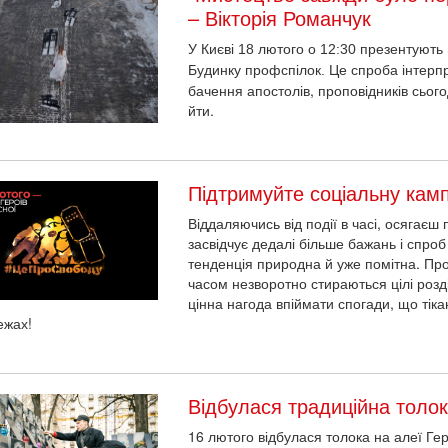
– Вікторія Романчук
У Києві 18 лютого о 12:30 презентують
спроба інтерпр
Будинку профспілок. Це
бачення апостолів, проповідників сього
йти.
Підтримуйте соціальну ка
Віддаляючись від події в часі, осягаєш 
засвідчує дедалі більше бажань і спро
тенденція природна й уже помітна. Про
часом незворотно стираються цілі розді
цінна нагода впіймати спогади, що тік
ежах!
Відбулася традиційна толок
16 лютого відбулася толока на алеї Гер