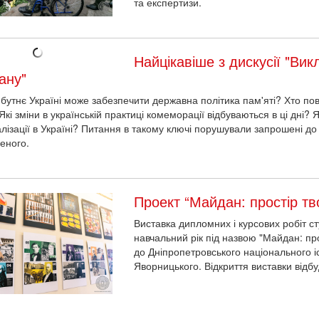
та експертизи.
Найцікавіше з дискусії "Вик
ану"
бутнє Україні може забезпечити державна політика пам'яті? Хто по
Які зміни в українській практиці комеморації відбуваються в ці дні?
лізації в Україні? Питання в такому ключі порушували запрошені до д
еного.
Проект “Майдан: простір тв
Виставка дипломних і курсових робіт с
навчальний рік під назвою "Майдан: про
до Дніпропетровського національного 
Яворницького. Відкриття виставки відбу