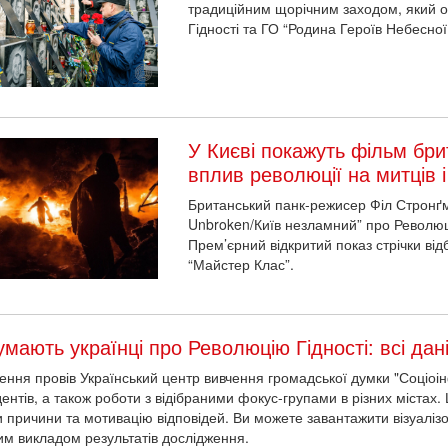
традиційним щорічним заходом, який о
Гідності та ГО “Родина Героїв Небесної
У Києві покажуть фільм бр
вплив революції на митців 
Британський панк-режисер Філ Стронґм
Unbroken/Київ незламний” про Революц
Прем’єрний відкритий показ стрічки від
“Майстер Клас”.
мають українці про Революцію Гідності: всі дан
ення провів Український центр вивчення громадської думки "Соціоі
нтів, а також роботи з відібраними фокус-групами в різних містах. Ц
и причини та мотивацію відповідей. Ви можете завантажити візуалізо
лим викладом результатів дослідження.