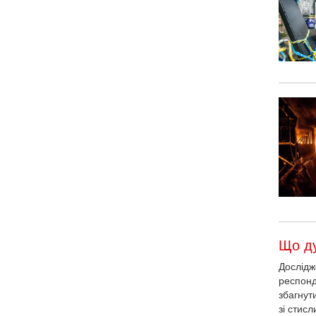
Що ду
Дослідж
респонде
збагнут
зі стис