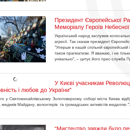
Президент Європейської Ра
Меморіалу Героїв Небесної
Український народ заслужив колосальну 
агресії. Так сказав президент Європейс
"Уперше в нашій спільній європейській і
також прагматизм. Я вважаю, і не тіль
унікально", – цитує його прес-служба 
У Києві учасникам Революці
вність і любов до України"
го у Святомихайлівському Золотоверхому соборі міста Києва відб
і, медиків Майдану, волонтерів та громадських активістів медаллю "З
“Мистецтво завжди було пе