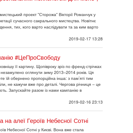
 мистецький проект "Сторожа" Вікторії Романчук у
етації сучасного сакрального мистецтва. Новітнє
дення, тих, кого варто наслідувати та за ким варто
2019-02-17 13:28
мпанію #ЦеПроСвободу
повнішу її картину. Щопівроку зріз по френд-стрічках
б незамулено оглянути зиму 2013–2014 років. Ця
те їй обернено пропорційна інша: з пам’яті тим
ли, не кажучи вже про деталі. Чергова річниця – це
ають. Запускайте разом із нами кампанію в
2019-02-16 23:13
а на алеї Героїв Небесної Сотні
оїв Небесної Сотні у Києві. Вона вже стала