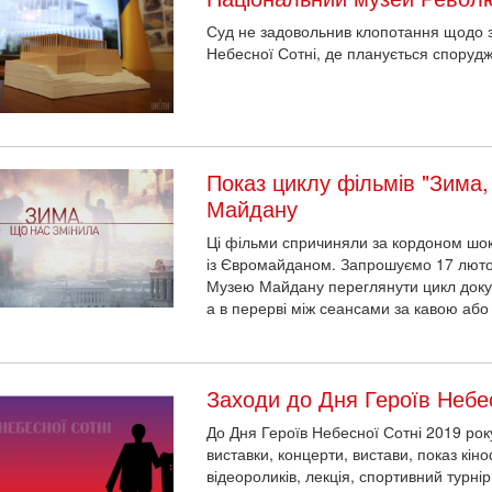
Суд не задовольнив клопотання щодо з
Небесної Сотні, де планується спорудж
Показ циклу фільмів "Зима,
Майдану
Ці фільми спричиняли за кордоном шок
із Євромайданом. Запрошуємо 17 лютог
Музею Майдану переглянути цикл докум
а в перерві між сеансами за кавою або
Заходи до Дня Героїв Небес
До Дня Героїв Небесної Сотні 2019 рок
виставки, концерти, вистави, показ кіно
відеороликів, лекція, спортивний турні