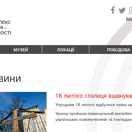
ВИ
ЛЕКС
І –
НОСТІ
МУЗЕЙ
ЛОКАЦІЇ
ПОБУДОВА
вини
18 лютого столиця вшанува
Упродовж 18 лютого відбулася низка за
Уранці пройшов поминальний молебень 
українських новомучеників та покладан