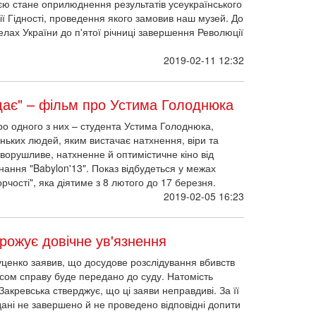
єю стане оприлюднення результатів усеукраїнського
ї Гідності, проведення якого замовив наш музей. До
селах України до п'ятої річниці завершення Революції
2019-02-11 12:32
адає" – фільм про Устима Голоднюка
про одного з них – студента Устима Голоднюка,
ньких людей, яким вистачає натхнення, віри та
Зворушливе, натхненне й оптимістичне кіно від
нання "Babylon'13". Показ відбудеться у межах
орчості", яка діятиме з 8 лютого до 17 березня.
2019-02-05 16:23
рожує довічне ув'язнення
ценко заявив, що досудове розслідування вбивств
ом справу буде передано до суду. Натомість
Закревська стверджує, що ці заяви неправдиві. За її
ані не завершено й не проведено відповідні допити