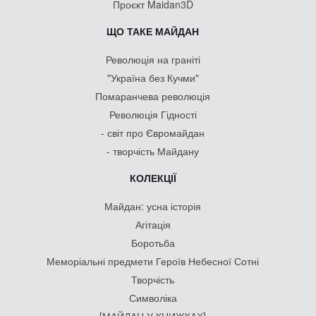
Проєкт Maidan3D
ЩО ТАКЕ МАЙДАН
Революція на граніті
"Україна без Кучми"
Помаранчева революція
Революція Гідності
- світ про Євромайдан
- творчість Майдану
КОЛЕКЦІЇ
Майдан: усна історія
Агітація
Боротьба
Меморіальні предмети Героїв Небесної Сотні
Творчість
Символіка