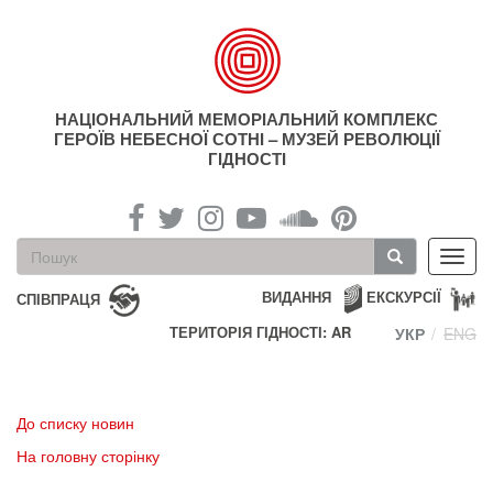
Перейти
до
основного
матеріалу
НАЦІОНАЛЬНИЙ МЕМОРІАЛЬНИЙ КОМПЛЕКС
ГЕРОЇВ НЕБЕСНОЇ СОТНІ – МУЗЕЙ РЕВОЛЮЦІЇ
ГІДНОСТІ
Пошукова
Toggl
форма
navig
Пошук
ВИДАННЯ
ЕКСКУРСІЇ
СПІВПРАЦЯ
ТЕРИТОРІЯ ГІДНОСТІ: AR
УКР
ENG
До списку новин
На головну сторінку