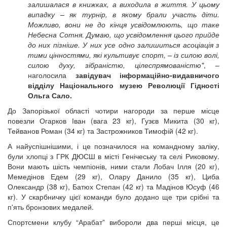
залишалася в книжках, а виходила в життя. У цьому
випадку – як турнір, в якому брали участь діти.
Можливо, вони не до кінця усвідомлюють, що таке
Небесна Сотня. Думаю, що усвідомлення цього прийде
до них пізніше. У них усе одно залишиться асоціація з
тими цінностями, які культивує спорт, – із силою волі,
силою духу, зібраністю, цілеспрямованістю"
, –
наголосила
завідувач інформаційно-видавничого
відділу Національного музею Революції Гідності
Ольга Сало.
До Запорізької області чотири нагороди за перше місце
повезли Огарков Іван (вага 23 кг), Гузєв Микита (30 кг),
Тейванов Роман (34 кг) та Застрожников Тимофій (42 кг).
А найуспішнішими, і це позначилося на командному заліку,
були хлопці з ГРК ДЮСШ в місті Генічеську та селі Риковому.
Вони мають шість чемпіонів, ними стали Лобач Ілля (20 кг),
Мемедінов Едем (29 кг), Олару Данило (35 кг), Циба
Олександр (38 кг), Батюх Степан (42 кг) та Мадінов Юсуф (46
кг). У скарбничку цієї команди було додано ще три срібні та
п'ять бронзових медалей.
Спортсмени клубу “Арабат” вибороли два перші місця, це