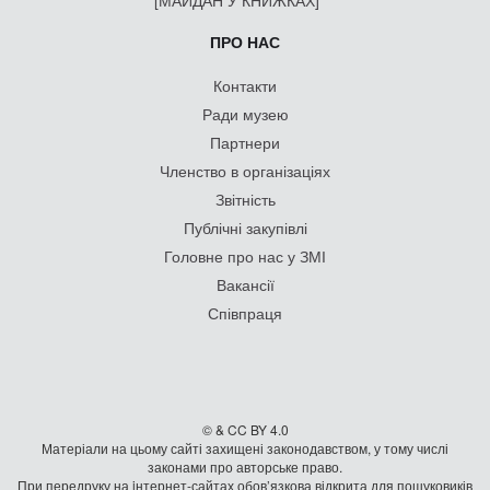
[МАЙДАН У КНИЖКАХ]
ПРО НАС
Контакти
Ради музею
Партнери
Членство в організаціях
Звітність
Публічні закупівлі
Головне про нас у ЗМІ
Вакансії
Співпраця
© & CC BY 4.0
Матеріали на цьому сайті захищені законодавством, у тому числі
законами про авторське право.
При передруку на iнтернет-сайтах обов’язкова відкрита для пошуковиків