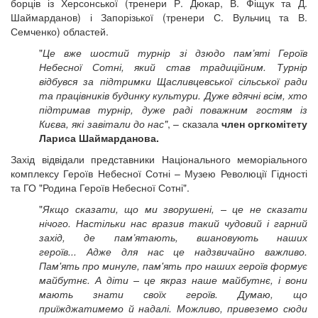
борців із Херсонської (тренери Р. Дюкар, В. Фіщук та Д.
Шаймарданов) і Запорізької (тренери С. Вульчиц та В.
Семченко) областей.
"
Це вже шостий турнір зі дзюдо пам’яті Героїв
Небесної Сотні, який став традиційним. Турнір
відбувся за підтримки Щасливцевської сільської ради
та працівників будинку культури. Дуже вдячні всім, хто
підтримав турнір, дуже раді поважним гостям із
Києва, які завітали до нас"
, – сказала
член оргкомітету
Лариса Шаймарданова.
Захід відвідали представники Національного меморіального
комплексу Героїв Небесної Сотні – Музею Революції Гідності
та ГО "Родина Героїв Небесної Сотні".
"
Якщо сказати, що ми зворушені, – це не сказати
нічого. Настільки нас вразив такий чудовий і гарний
захід, де пам’ятають, вшановують наших
героїв... Адже для нас це надзвичайно важливо.
Пам'ять про минуле, пам'ять про наших героїв формує
майбутнє. А діти – це якраз наше майбутнє, і вони
мають знати своїх героїв. Думаю, що
приїжджатимемо й надалі. Можливо, привеземо сюди