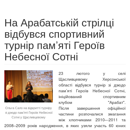
На Арабатській стрілці
відбувся спортивний
турнір пам’яті Героїв
Небесної Сотні
23 лютого у селі
Щасливцевому Херсонської
області відбувся турнір зі дзюдо
пам’яті Героїв Небесної Сотні,
ініційований спортивним
клубом "Арабат".
Після завершення офіційної
Ольга Сало на відкритті турніру
зі дзюдо пам’яті Героїв Небесної
частини розпочалися змагання
Сотні у Щасливцевому
між хлопчиками 2010–-2011 та
2008–2009 років народження, в яких узяли участь 60 юних