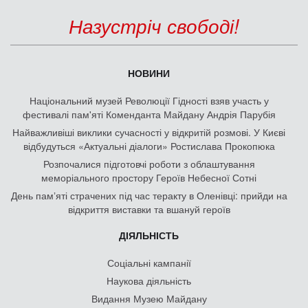
Назустріч свободі!
НОВИНИ
Національний музей Революції Гідності взяв участь у
фестивалі пам'яті Коменданта Майдану Андрія Парубія
Найважливіші виклики сучасності у відкритій розмові. У Києві
відбудуться «Актуальні діалоги» Ростислава Прокопюка
Розпочалися підготовчі роботи з облаштування
меморіального простору Героїв Небесної Сотні
День памʼяті страчених під час теракту в Оленівці: прийди на
відкриття виставки та вшануй героїв
ДІЯЛЬНІСТЬ
Соціальні кампанії
Наукова діяльність
Видання Музею Майдану