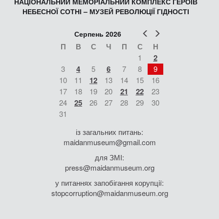
НАЦІОНАЛЬНИЙ МЕМОРІАЛЬНИЙ КОМПЛЕКС ГЕРОЇВ
НЕБЕСНОЇ СОТНІ – МУЗЕЙ РЕВОЛЮЦІЇ ГІДНОСТІ
Попер
Наст
Серпень 2026
П
В
С
Ч
П
С
Н
1
2
3
4
5
6
7
8
9
10
11
12
13
14
15
16
17
18
19
20
21
22
23
24
25
26
27
28
29
30
31
із загальних питань:
maidanmuseum@gmail.com
для ЗМІ:
press@maidanmuseum.org
у питаннях запобігання корупції:
stopcorruption@maidanmuseum.org