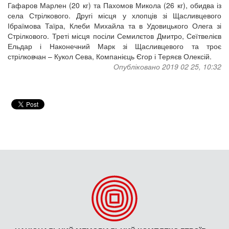
Гафаров Марлен (20 кг) та Пахомов Микола (26 кг), обидва із
села Стрілкового. Другі місця у хлопців зі Щасливцевого
Ібраїмова Таїра, Клеби Михайла та в Удовицького Олега зі
Стрілкового. Треті місця посіли Семилєтов Дмитро, Сеїтвелієв
Ельдар і Наконечний Марк зі Щасливцевого та троє
стрілковчан – Кукол Сева, Компанієць Єгор і Теряєв Олексій.
Опубліковано 2019 02 25, 10:32