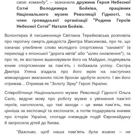
свою команду"
, – зазначила
дружина Героя Небесної
Сотні Володимира Бойківа, працівник
Національного музею Революції Гідності, та
член громадської організації "Родина Героїв
Небесної Сотні" Наталя Бойків.
Волонтерка й письменниця Світлана Терейковська розповіла
про героїчну смерть дзюдоїста Дмитра Максимова, про те, що
означає улюблене слово молодого спортсмена “ханаміті” (в
перекладі з японської "дорога квітів" або "шлях оновлення"), та
про те, як востаннє вшановували його на Майдані, подякувала
юним спортсменам за пам’ять і побажала успіху. Сестра
Дмитра Уляна згадала про його мрію на наступних
міжнародних змаганнях після бронзи здобути золото. І він його
отримав... Отримав як "Золоту Зірку" Героя України.
Співробітниця​ Національного музею Революції Гідності Ольга
Сало, ведучи мову про роботу музею з увічнення пам’яті
героїв, наголосила, що такі заходи – це жива пам’ять, яка
цінніша за експозиції та експонати, а потім подарувала книжки
про історію України, спогади очевидців подій Євромайдану
й запросила дітей до Києва.
"
Важливо, щоб наша пам'ять була живою – не