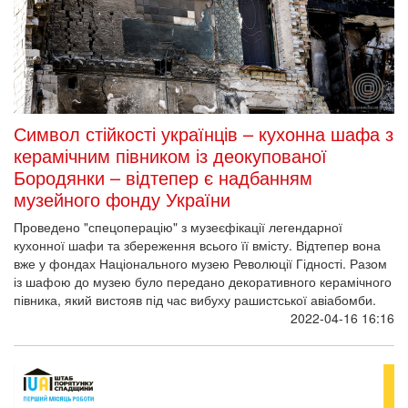
Символ стійкості українців – кухонна шафа з
керамічним півником із деокупованої
Бородянки – відтепер є надбанням
музейного фонду України
Проведено "спецоперацію" з музеєфікації легендарної
кухонної шафи та збереження всього її вмісту. Відтепер вона
вже у фондах Національного музею Революції Гідності. Разом
із шафою до музею було передано декоративного керамічного
півника, який вистояв під час вибуху рашистської авіабомби.
2022-04-16 16:16