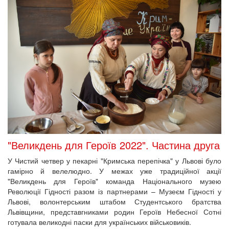
"Великдень для Героїв 2022". Частина друга
У Чистий четвер у пекарні "Кримська перепічка" у Львові було
гамірно й велелюдно. У межах уже традиційної акції
"Великдень для Героїв" команда Національного музею
Революції Гідності разом із партнерами – Музеєм Гідності у
Львові, волонтерським штабом Студентського братства
Львівщини, представгниками родин Героїв Небесної Сотні
готувала великодні паски для українських військовиків.