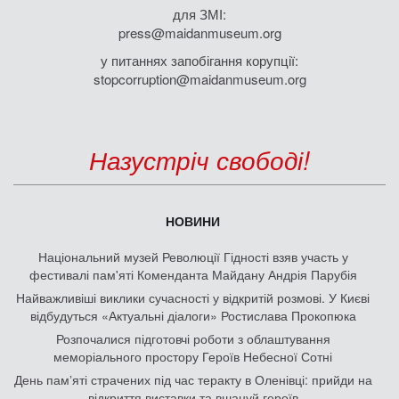
для ЗМІ:
press@maidanmuseum.org
у питаннях запобігання корупції:
stopcorruption@maidanmuseum.org
Назустріч свободі!
НОВИНИ
Національний музей Революції Гідності взяв участь у
фестивалі пам'яті Коменданта Майдану Андрія Парубія
Найважливіші виклики сучасності у відкритій розмові. У Києві
відбудуться «Актуальні діалоги» Ростислава Прокопюка
Розпочалися підготовчі роботи з облаштування
меморіального простору Героїв Небесної Сотні
День памʼяті страчених під час теракту в Оленівці: прийди на
відкриття виставки та вшануй героїв