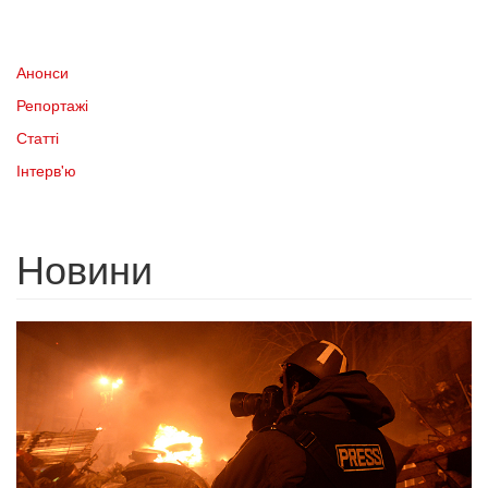
Анонси
Репортажі
Статті
Інтерв'ю
Новини