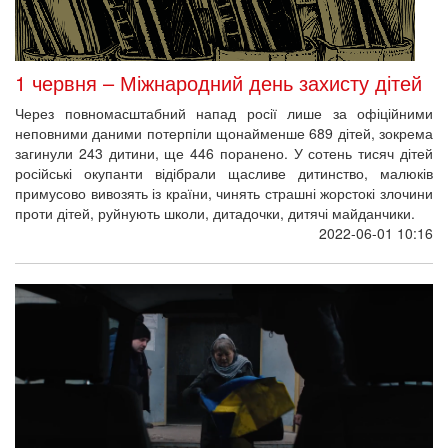
1 червня – Міжнародний день захисту дітей
Через повномасштабний напад росії лише за офіційними
неповними даними потерпіли щонайменше 689 дітей, зокрема
загинули 243 дитини, ще 446 поранено. У сотень тисяч дітей
російські окупанти відібрали щасливе дитинство, малюків
примусово вивозять із країни, чинять страшні жорстокі злочини
проти дітей, руйнують школи, дитадочки, дитячі майданчики.
2022-06-01 10:16