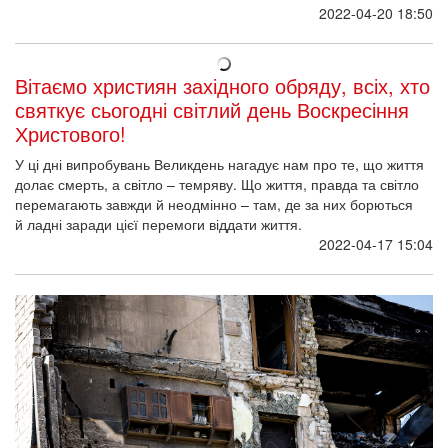
2022-04-20 18:50
Вітаємо християн західного обряду, всіх, хто
святкує сьогодні світлий день Воскресіння
Христового!
У ці дні випробувань Великдень нагадує нам про те, що життя
долає смерть, а світло – темряву. Що життя, правда та світло
перемагають завжди й неодмінно – там, де за них борються
й ладні заради цієї перемоги віддати життя.
2022-04-17 15:04