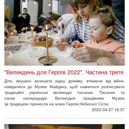
"Великдень для Героїв 2022". Частина третя
Діти, змушені залишити рідну домівку, втікаючи від війни,
навідалися до Музею Майдану, щоб навчитися розписувати
традиційні українські великодні писанки. Писанки та
паски напередодні Великодня працівники Музею
за традицією принесли на алею Героїв Небесної Сотні.
2022-04-27 16:37