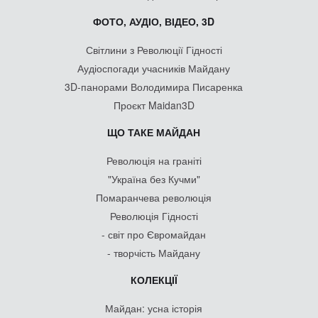
ФОТО, АУДІО, ВІДЕО, 3D
Світлини з Революції Гідності
Аудіоспогади учасників Майдану
3D-панорами Володимира Писаренка
Проєкт Maidan3D
ЩО ТАКЕ МАЙДАН
Революція на граніті
"Україна без Кучми"
Помаранчева революція
Революція Гідності
- світ про Євромайдан
- творчість Майдану
КОЛЕКЦІЇ
Майдан: усна історія