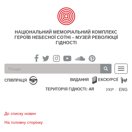
Перейти
до
основного
матеріалу
НАЦІОНАЛЬНИЙ МЕМОРІАЛЬНИЙ КОМПЛЕКС
ГЕРОЇВ НЕБЕСНОЇ СОТНІ – МУЗЕЙ РЕВОЛЮЦІЇ
ГІДНОСТІ
Пошукова
Toggl
форма
navig
Пошук
ВИДАННЯ
ЕКСКУРСІЇ
СПІВПРАЦЯ
ТЕРИТОРІЯ ГІДНОСТІ: AR
УКР
ENG
До списку новин
На головну сторінку