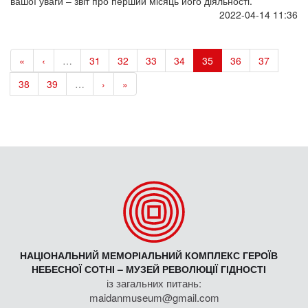
вашої уваги – звіт про перший місяць його діяльності.
2022-04-14 11:36
«
‹
…
31
32
33
34
35
36
37
38
39
…
›
»
НАЦІОНАЛЬНИЙ МЕМОРІАЛЬНИЙ КОМПЛЕКС ГЕРОЇВ
НЕБЕСНОЇ СОТНІ – МУЗЕЙ РЕВОЛЮЦІЇ ГІДНОСТІ
із загальних питань:
maidanmuseum@gmail.com