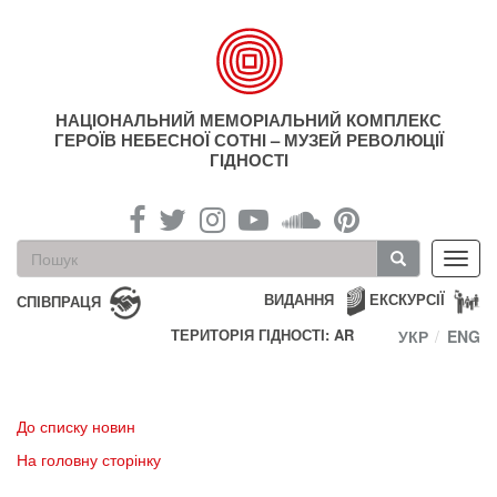
Перейти
до
основного
матеріалу
НАЦІОНАЛЬНИЙ МЕМОРІАЛЬНИЙ КОМПЛЕКС
ГЕРОЇВ НЕБЕСНОЇ СОТНІ – МУЗЕЙ РЕВОЛЮЦІЇ
ГІДНОСТІ
Пошукова
Toggl
форма
navig
Пошук
ВИДАННЯ
ЕКСКУРСІЇ
СПІВПРАЦЯ
ТЕРИТОРІЯ ГІДНОСТІ: AR
УКР
ENG
До списку новин
На головну сторінку