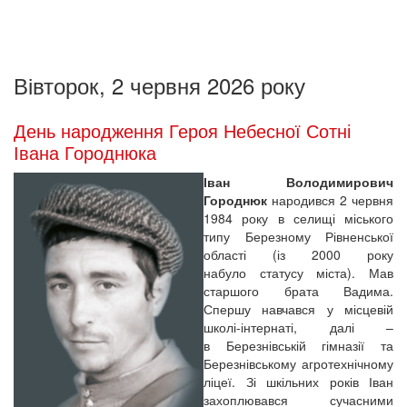
Вівторок, 2 червня 2026 року
День народження Героя Небесної Сотні
Івана Городнюка
Іван Володимирович
Городнюк
народився 2 червня
1984 року в селищі міського
типу Березному Рівненської
області (із 2000 року
набуло статусу міста). Мав
старшого брата Вадима.
Спершу навчався у місцевій
школі-інтернаті, далі –
в Березнівській гімназії та
Березнівському агротехнічному
ліцеї. Зі шкільних років Іван
захоплювався сучасними