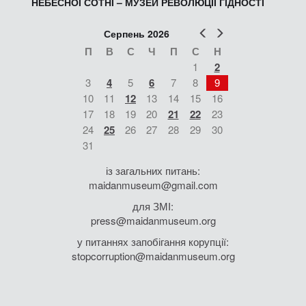
НЕБЕСНОЇ СОТНІ – МУЗЕЙ РЕВОЛЮЦІЇ ГІДНОСТІ
Попер
Наст
Серпень 2026
П
В
С
Ч
П
С
Н
1
2
3
4
5
6
7
8
9
10
11
12
13
14
15
16
17
18
19
20
21
22
23
24
25
26
27
28
29
30
31
із загальних питань:
maidanmuseum@gmail.com
для ЗМІ:
press@maidanmuseum.org
у питаннях запобігання корупції:
stopcorruption@maidanmuseum.org