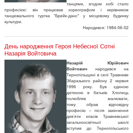
танцями, згодом хобі стало
професією: він працював хореографом і керівником
танцювального гуртка "Брейк-данс" у місцевому будинку
культури.
Народився: 1984-06-02
День народження Героя Небесної Сотні
Назарія Войтовича
Назарій Юрійович
Войтович
народився на
Тернопільщині в селі Травневе
Збаразького району 2 червня
1996 року. Був єдиною
дитиною в батьків. Хлопець
полюбляв малювати,
тому обрав відповідну
професію – після закінчення
дев’яти класів Травневської
загальноосвітньої школі
вступив до Тернопільського