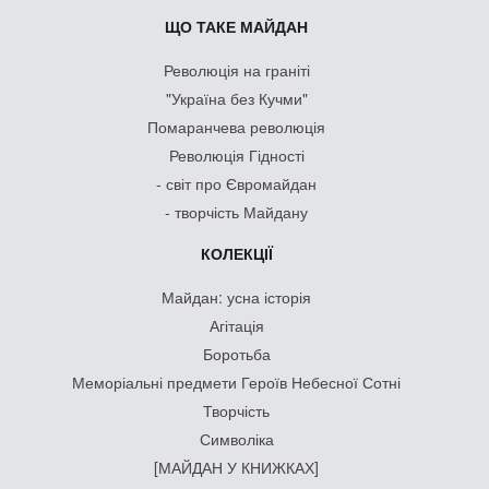
ЩО ТАКЕ МАЙДАН
Революція на граніті
"Україна без Кучми"
Помаранчева революція
Революція Гідності
- світ про Євромайдан
- творчість Майдану
КОЛЕКЦІЇ
Майдан: усна історія
Агітація
Боротьба
Меморіальні предмети Героїв Небесної Сотні
Творчість
Символіка
[МАЙДАН У КНИЖКАХ]