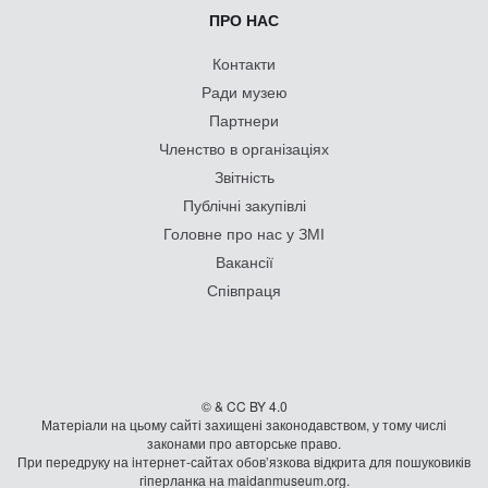
ПРО НАС
Контакти
Ради музею
Партнери
Членство в організаціях
Звітність
Публічні закупівлі
Головне про нас у ЗМІ
Вакансії
Співпраця
© & CC BY 4.0
Матеріали на цьому сайті захищені законодавством, у тому числі
законами про авторське право.
При передруку на iнтернет-сайтах обов’язкова відкрита для пошуковиків
гiперланка на maidanmuseum.org.