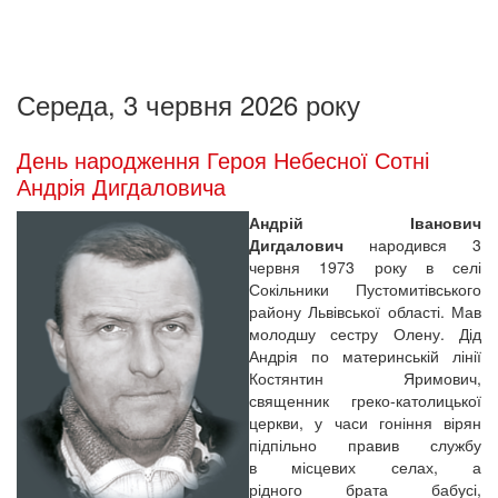
Середа, 3 червня 2026 року
День народження Героя Небесної Сотні
Андрія Дигдаловича
Андрій Іванович
Дигдалович
народився 3
червня 1973 року в селі
Сокільники Пустомитівського
району Львівської області. Мав
молодшу сестру Олену. Дід
Андрія по материнській лінії
Костянтин Яримович,
священник греко-католицької
церкви, у часи гоніння вірян
підпільно правив службу
в місцевих селах, а
рідного брата бабусі,