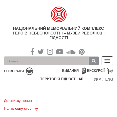
Перейти
до
основного
матеріалу
НАЦІОНАЛЬНИЙ МЕМОРІАЛЬНИЙ КОМПЛЕКС
ГЕРОЇВ НЕБЕСНОЇ СОТНІ – МУЗЕЙ РЕВОЛЮЦІЇ
ГІДНОСТІ
Пошукова
Toggl
форма
navig
Пошук
ВИДАННЯ
ЕКСКУРСІЇ
СПІВПРАЦЯ
ТЕРИТОРІЯ ГІДНОСТІ: AR
УКР
ENG
До списку новин
На головну сторінку