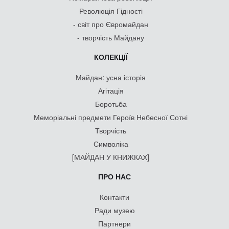
Революція Гідності
- світ про Євромайдан
- творчість Майдану
КОЛЕКЦІЇ
Майдан: усна історія
Агітація
Боротьба
Меморіальні предмети Героїв Небесної Сотні
Творчість
Символіка
[МАЙДАН У КНИЖКАХ]
ПРО НАС
Контакти
Ради музею
Партнери