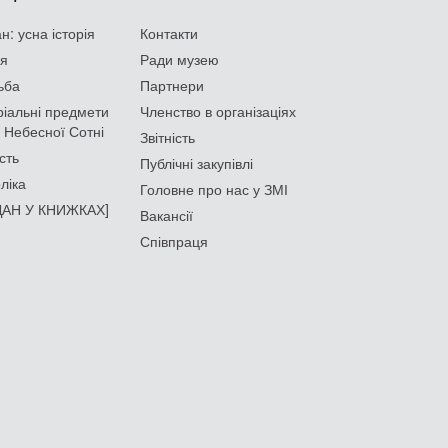
: усна історія
Контакти
ія
Ради музею
ьба
Партнери
іальні предмети
Членство в організаціях
 Небесної Сотні
Звітність
сть
Публічні закупівлі
ліка
Головне про нас у ЗМІ
АН У КНИЖКАХ]
Вакансії
Співпраця