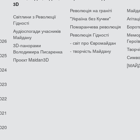
3D
Революція на граніті
Майдан
Світлини з Революції
"Україна без Кучми"
Агітац
Гідності
Помаранчева революція
Борот
Аудіоспогади учасників
Революція Гідності
Мемор
Майдану
2026
Героїв
- світ про Євромайдан
3D-панорами
Творчі
- творчість Майдану
Володимира Писаренка
2025
Симво
Проєкт Maidan3D
[МАЙД
2024
2023
2022
2021
2020