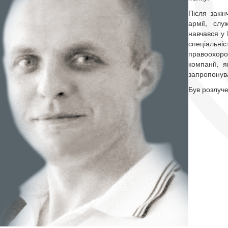
Після закі
армії, слу
навчався у 
спеціальніс
правоохоро
компанії, 
запропонува
Був розлуче