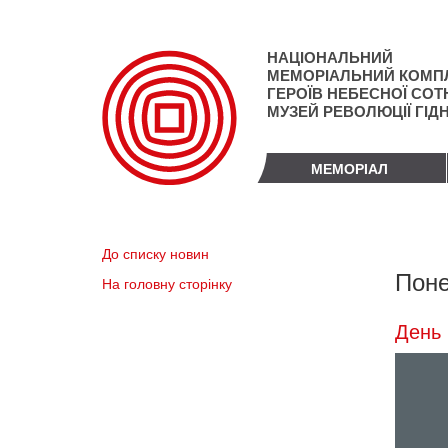
Перейти
до
основного
НАЦІОНАЛЬНИЙ
матеріалу
МЕМОРІАЛЬНИЙ КОМП
ГЕРОЇВ НЕБЕСНОЇ СОТН
МУЗЕЙ РЕВОЛЮЦІЇ ГІД
МЕМОРІАЛ
До списку новин
Поне
На головну сторінку
День 