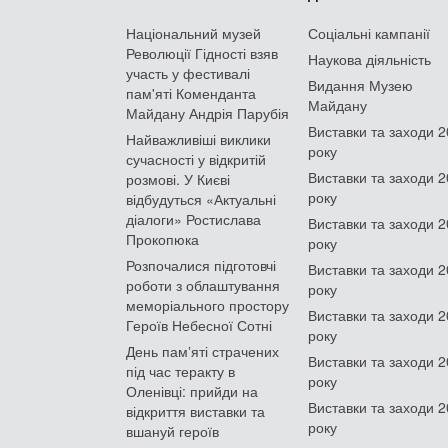
Національний музей
Соціальні кампанії
Революції Гідності взяв
Наукова діяльність
участь у фестивалі
Видання Музею
пам'яті Коменданта
Майдану
Майдану Андрія Парубія
Виставки та заходи 
Найважливіші виклики
року
сучасності у відкритій
Виставки та заходи 
розмові. У Києві
року
відбудуться «Актуальні
діалоги» Ростислава
Виставки та заходи 
Прокопюка
року
Розпочалися підготовчі
Виставки та заходи 
роботи з облаштування
року
меморіального простору
Виставки та заходи 
Героїв Небесної Сотні
року
День памʼяті страчених
Виставки та заходи 
під час теракту в
року
Оленівці: прийди на
Виставки та заходи 
відкриття виставки та
року
вшануй героїв