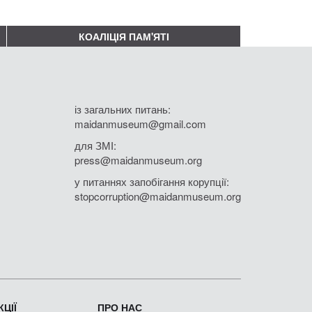
КОАЛІЦІЯ ПАМ'ЯТІ
із загальних питань:
maidanmuseum@gmail.com
для ЗМІ:
press@maidanmuseum.org
у питаннях запобігання корупції:
stopcorruption@maidanmuseum.org
ЦІЇ
ПРО НАС