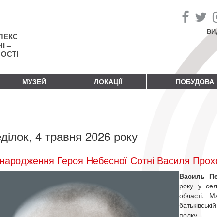
ВИ
ЛЕКС
І –
НОСТІ
МУЗЕЙ
ЛОКАЦІЇ
ПОБУДОВА
ділок, 4 травня 2026 року
народження Героя Небесної Сотні Василя Прох
Василь П
року у сел
області. 
батьківські
полку.