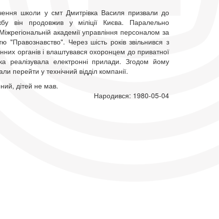
нчення школи у смт Дмитрівка Василя призвали до
жбу він продовжив у міліції Києва. Паралельно
Міжрегіональній академії управління персоналом за
тю "Правознавство". Через шість років звільнився з
нних органів і влаштувався охоронцем до приватної
яка реалізувала електронні прилади. Згодом йому
ли перейти у технічний відділ компанії.
ний, дітей не мав.
Народився: 1980-05-04