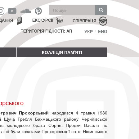
Пошукова
форма
Пошук
ДАННЯ
ЕКСКУРСІЇ
СПІВПРАЦЯ
ТЕРИТОРІЯ ГІДНОСТІ: AR
УКР
ENG
КОАЛІЦІЯ ПАМ'ЯТІ
орського
етрович Прохорський
народився 4 травня 1980
і Щуча Гребля Бахмацького району Чернігівської
Мав молодшого брата Сергія. Предки Василя по
й лінії були козаками Прохорівської сотні Ніжинського