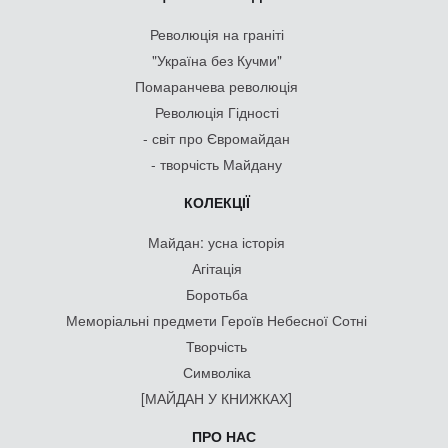
Революція на граніті
"Україна без Кучми"
Помаранчева революція
Революція Гідності
- світ про Євромайдан
- творчість Майдану
КОЛЕКЦІЇ
Майдан: усна історія
Агітація
Боротьба
Меморіальні предмети Героїв Небесної Сотні
Творчість
Символіка
[МАЙДАН У КНИЖКАХ]
ПРО НАС