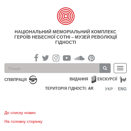
Перейти
до
основного
матеріалу
НАЦІОНАЛЬНИЙ МЕМОРІАЛЬНИЙ КОМПЛЕКС
ГЕРОЇВ НЕБЕСНОЇ СОТНІ – МУЗЕЙ РЕВОЛЮЦІЇ
ГІДНОСТІ
Пошукова
Toggl
форма
navig
Пошук
ВИДАННЯ
ЕКСКУРСІЇ
СПІВПРАЦЯ
ТЕРИТОРІЯ ГІДНОСТІ: AR
УКР
ENG
До списку новин
На головну сторінку