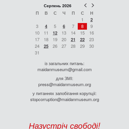
Попер
Наст
Серпень 2026
П
В
С
Ч
П
С
Н
1
2
3
4
5
6
7
8
9
10
11
12
13
14
15
16
17
18
19
20
21
22
23
24
25
26
27
28
29
30
31
із загальних питань:
maidanmuseum@gmail.com
для ЗМІ:
press@maidanmuseum.org
у питаннях запобігання корупції:
stopcorruption@maidanmuseum.org
Назустріч свободі!