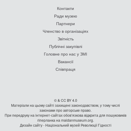
Контакти
Ради музею
Партнери
Членство в організаціях
Звітність
Публічні закупівлі
Головне про нас у ЗМІ
Вакансії
Співпраця
© & CC BY 4.0
Матеріали на цьому сайті захищені законодавством, у тому числі
законами про авторське право.
При передруку на iнтернет-сайтах обов’язкова відкрита для пошуковиків
гiперланка на maidanmuseum.org.
Дизайн сайту - Національний музей Революції Гідності