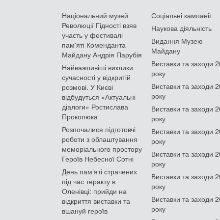
Національний музей
Соціальні кампанії
Революції Гідності взяв
Наукова діяльність
участь у фестивалі
Видання Музею
пам'яті Коменданта
Майдану
Майдану Андрія Парубія
Виставки та заходи 
Найважливіші виклики
року
сучасності у відкритій
Виставки та заходи 
розмові. У Києві
року
відбудуться «Актуальні
діалоги» Ростислава
Виставки та заходи 
Прокопюка
року
Розпочалися підготовчі
Виставки та заходи 
роботи з облаштування
року
меморіального простору
Виставки та заходи 
Героїв Небесної Сотні
року
День памʼяті страчених
Виставки та заходи 
під час теракту в
року
Оленівці: прийди на
Виставки та заходи 
відкриття виставки та
року
вшануй героїв