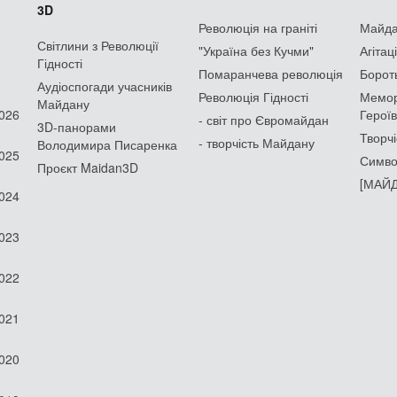
3D
Революція на граніті
Майдан
Світлини з Революції
"Україна без Кучми"
Агітац
Гідності
Помаранчева революція
Борот
Аудіоспогади учасників
Революція Гідності
Мемор
Майдану
2026
Героїв
- світ про Євромайдан
3D-панорами
Творчі
- творчість Майдану
Володимира Писаренка
2025
Симво
Проєкт Maidan3D
[МАЙД
2024
2023
2022
2021
2020