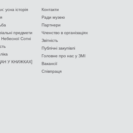
: усна історія
Контакти
ія
Ради музею
ьба
Партнери
іальні предмети
Членство в організаціях
 Небесної Сотні
Звітність
сть
Публічні закупівлі
ліка
Головне про нас у ЗМІ
АН У КНИЖКАХ]
Вакансії
Співпраця