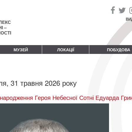
ВИ
ЛЕКС
І –
НОСТІ
МУЗЕЙ
ЛОКАЦІЇ
ПОБУДОВА
ля, 31 травня 2026 року
народження Героя Небесної Сотні Едуарда Гри