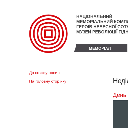
Перейти
до
основного
НАЦІОНАЛЬНИЙ
матеріалу
МЕМОРІАЛЬНИЙ КОМП
ГЕРОЇВ НЕБЕСНОЇ СОТН
МУЗЕЙ РЕВОЛЮЦІЇ ГІД
МЕМОРІАЛ
До списку новин
Неді
На головну сторінку
День 