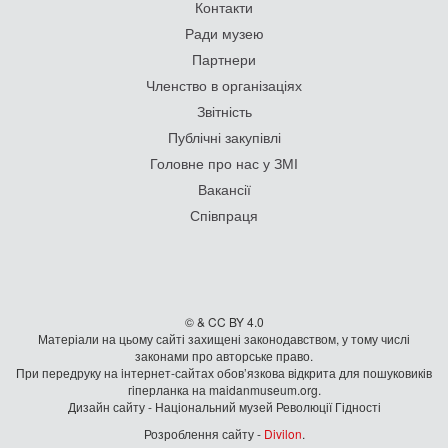
Контакти
Ради музею
Партнери
Членство в організаціях
Звітність
Публічні закупівлі
Головне про нас у ЗМІ
Вакансії
Співпраця
© & CC BY 4.0
Матеріали на цьому сайті захищені законодавством, у тому числі
законами про авторське право.
При передруку на iнтернет-сайтах обов’язкова відкрита для пошуковиків
гiперланка на maidanmuseum.org.
Дизайн сайту - Національний музей Революції Гідності
Розроблення сайту -
Divilon
.