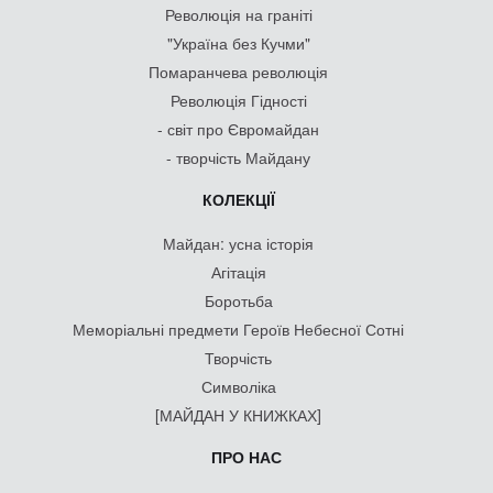
Революція на граніті
"Україна без Кучми"
Помаранчева революція
Революція Гідності
- світ про Євромайдан
- творчість Майдану
КОЛЕКЦІЇ
Майдан: усна історія
Агітація
Боротьба
Меморіальні предмети Героїв Небесної Сотні
Творчість
Символіка
[МАЙДАН У КНИЖКАХ]
ПРО НАС