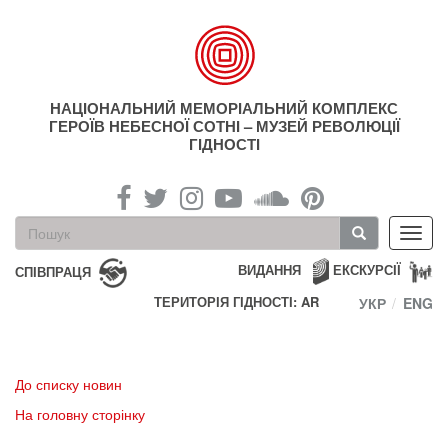
Перейти
до
основного
матеріалу
НАЦІОНАЛЬНИЙ МЕМОРІАЛЬНИЙ КОМПЛЕКС
ГЕРОЇВ НЕБЕСНОЇ СОТНІ – МУЗЕЙ РЕВОЛЮЦІЇ
ГІДНОСТІ
Пошукова
Toggl
форма
navig
Пошук
ВИДАННЯ
ЕКСКУРСІЇ
СПІВПРАЦЯ
ТЕРИТОРІЯ ГІДНОСТІ: AR
УКР
ENG
До списку новин
На головну сторінку