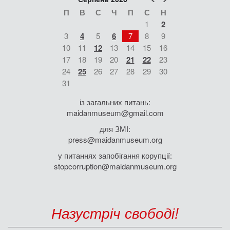
П
В
С
Ч
П
С
Н
1
2
3
4
5
6
7
8
9
10
11
12
13
14
15
16
17
18
19
20
21
22
23
24
25
26
27
28
29
30
31
із загальних питань:
maidanmuseum@gmail.com
для ЗМІ:
press@maidanmuseum.org
у питаннях запобігання корупції:
stopcorruption@maidanmuseum.org
Назустріч свободі!