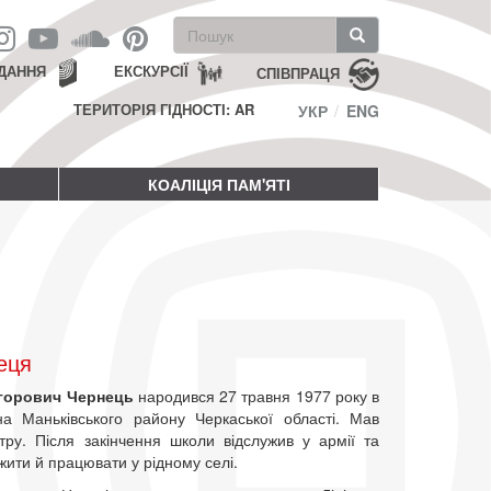
Пошукова
форма
Пошук
ДАННЯ
ЕКСКУРСІЇ
СПІВПРАЦЯ
ТЕРИТОРІЯ ГІДНОСТІ: AR
УКР
ENG
КОАЛІЦІЯ ПАМ'ЯТІ
еця
игорович Чернець
народився 27 травня 1977 року в
на Маньківського району Черкаської області. Мав
тру. Після закінчення школи відслужив у армії та
ити й працювати у рідному селі.