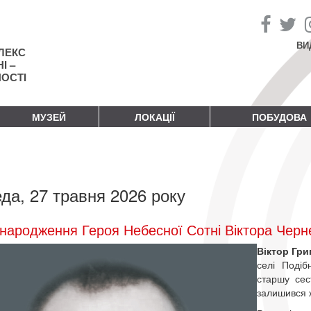
ВИ
ЛЕКС
І –
НОСТІ
МУЗЕЙ
ЛОКАЦІЇ
ПОБУДОВА
да, 27 травня 2026 року
народження Героя Небесної Сотні Віктора Черн
Віктор Гр
селі Подіб
старшу сес
залишився ж