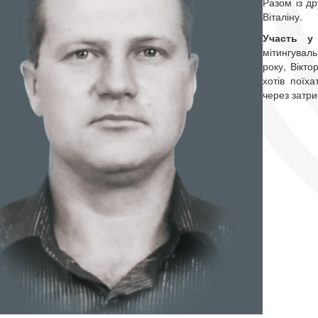
Разом із д
Віталіну.
Участь у 
мітингувал
року, Вікто
хотів поїх
через затр