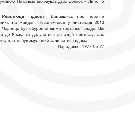
ружиною Наталією виховував двох доньок – Лілію та
Революції Гідності.
Дізнавшись про побиття
ьників на майдані Незалежності у листопаді 2013
р Чернець був обурений діями тодішньої влади. Він
ати до Києва та долучитися до акцій протесту, але
имку платні був змушений залишитися вдома.
Народився: 1977-05-27