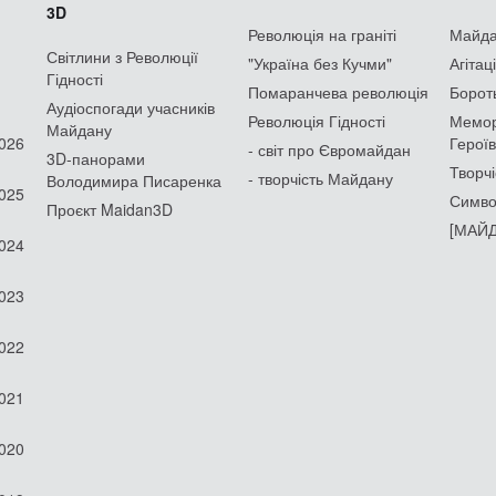
3D
Революція на граніті
Майдан
Світлини з Революції
"Україна без Кучми"
Агітац
Гідності
Помаранчева революція
Борот
Аудіоспогади учасників
Революція Гідності
Мемор
Майдану
2026
Героїв
- світ про Євромайдан
3D-панорами
Творчі
- творчість Майдану
Володимира Писаренка
2025
Симво
Проєкт Maidan3D
[МАЙД
2024
2023
2022
2021
2020