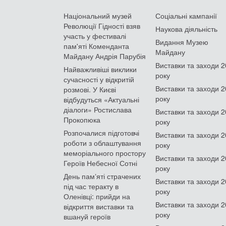
Національний музей
Соціальні кампанії
Революції Гідності взяв
Наукова діяльність
участь у фестивалі
Видання Музею
пам'яті Коменданта
Майдану
Майдану Андрія Парубія
Виставки та заходи 
Найважливіші виклики
року
сучасності у відкритій
Виставки та заходи 
розмові. У Києві
року
відбудуться «Актуальні
діалоги» Ростислава
Виставки та заходи 
Прокопюка
року
Розпочалися підготовчі
Виставки та заходи 
роботи з облаштування
року
меморіального простору
Виставки та заходи 
Героїв Небесної Сотні
року
День памʼяті страчених
Виставки та заходи 
під час теракту в
року
Оленівці: прийди на
Виставки та заходи 
відкриття виставки та
року
вшануй героїв