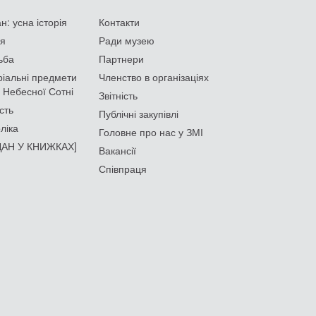
: усна історія
Контакти
ія
Ради музею
ьба
Партнери
іальні предмети
Членство в організаціях
 Небесної Сотні
Звітність
сть
Публічні закупівлі
ліка
Головне про нас у ЗМІ
АН У КНИЖКАХ]
Вакансії
Співпраця