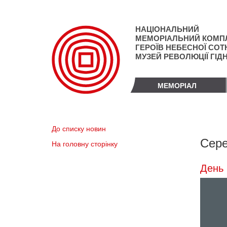
Перейти
до
основного
НАЦІОНАЛЬНИЙ
матеріалу
МЕМОРІАЛЬНИЙ КОМП
ГЕРОЇВ НЕБЕСНОЇ СОТН
МУЗЕЙ РЕВОЛЮЦІЇ ГІД
МЕМОРІАЛ
До списку новин
Сере
На головну сторінку
День 