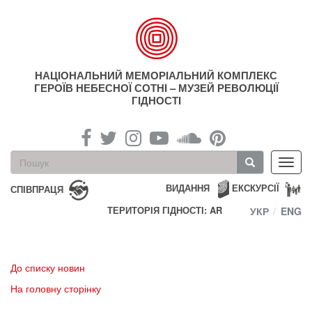
Перейти
до
основного
матеріалу
НАЦІОНАЛЬНИЙ МЕМОРІАЛЬНИЙ КОМПЛЕКС
ГЕРОЇВ НЕБЕСНОЇ СОТНІ – МУЗЕЙ РЕВОЛЮЦІЇ
ГІДНОСТІ
Пошукова
Toggl
форма
navig
Пошук
ВИДАННЯ
ЕКСКУРСІЇ
СПІВПРАЦЯ
ТЕРИТОРІЯ ГІДНОСТІ: AR
УКР
ENG
До списку новин
На головну сторінку