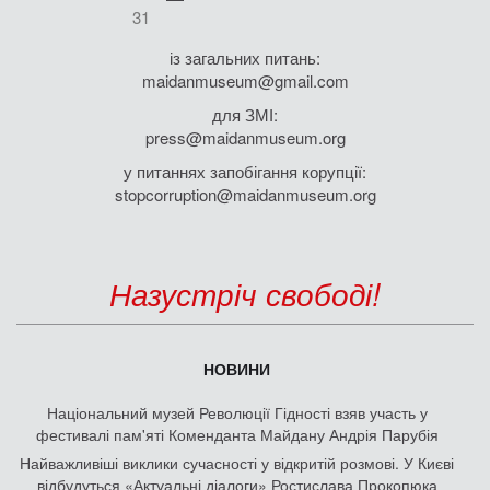
31
із загальних питань:
maidanmuseum@gmail.com
для ЗМІ:
press@maidanmuseum.org
у питаннях запобігання корупції:
stopcorruption@maidanmuseum.org
Назустріч свободі!
НОВИНИ
Національний музей Революції Гідності взяв участь у
фестивалі пам'яті Коменданта Майдану Андрія Парубія
Найважливіші виклики сучасності у відкритій розмові. У Києві
відбудуться «Актуальні діалоги» Ростислава Прокопюка