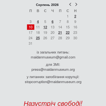
Попер
Наст
Серпень 2026
П
В
С
Ч
П
С
Н
1
2
3
4
5
6
7
8
9
10
11
12
13
14
15
16
17
18
19
20
21
22
23
24
25
26
27
28
29
30
31
із загальних питань:
maidanmuseum@gmail.com
для ЗМІ:
press@maidanmuseum.org
у питаннях запобігання корупції:
stopcorruption@maidanmuseum.org
Назустріч свободі!