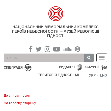
Перейти
до
основного
матеріалу
НАЦІОНАЛЬНИЙ МЕМОРІАЛЬНИЙ КОМПЛЕКС
ГЕРОЇВ НЕБЕСНОЇ СОТНІ – МУЗЕЙ РЕВОЛЮЦІЇ
ГІДНОСТІ
Пошукова
Toggl
форма
navig
Пошук
ВИДАННЯ
ЕКСКУРСІЇ
СПІВПРАЦЯ
ТЕРИТОРІЯ ГІДНОСТІ: AR
УКР
ENG
До списку новин
На головну сторінку