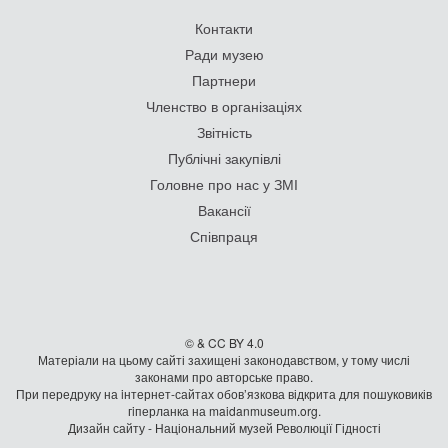
Контакти
Ради музею
Партнери
Членство в організаціях
Звітність
Публічні закупівлі
Головне про нас у ЗМІ
Вакансії
Співпраця
© & CC BY 4.0
Матеріали на цьому сайті захищені законодавством, у тому числі
законами про авторське право.
При передруку на iнтернет-сайтах обов’язкова відкрита для пошуковиків
гiперланка на maidanmuseum.org.
Дизайн сайту - Національний музей Революції Гідності