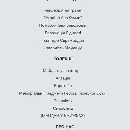
Революція на граніті
"Україна без Кучми"
Помаранчева революція
Революція Гідності
- світ про Євромайдан
- творчість Майдану
КОЛЕКЦІЇ
Майдан: усна історія
Агітація
Боротьба
Меморіальні предмети Героїв Небесної Сотні
Творчість
Символіка
[МАЙДАН У КНИЖКАХ]
ПРО НАС