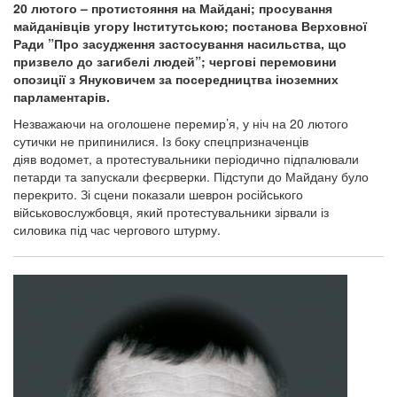
20 лютого – протистояння на Майдані; просування
майданівців угору Інститутською; постанова Верховної
Ради ”Про засудження застосування насильства, що
призвело до загибелі людей”; чергові перемовини
опозиції з Януковичем за посередництва іноземних
парламентарів.
Незважаючи на оголошене перемир’я, у ніч на 20 лютого
сутички не припинилися. Із боку спецпризначенців
діяв водомет, а протестувальники періодично підпалювали
петарди та запускали феєрверки. Підступи до Майдану було
перекрито. Зі сцени показали шеврон російського
військовослужбовця, який протестувальники зірвали із
силовика під час чергового штурму.