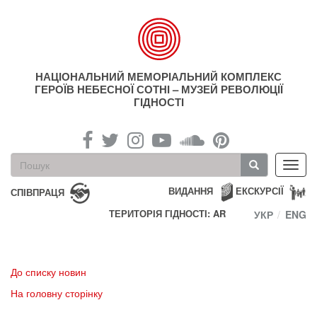
Перейти
до
основного
матеріалу
НАЦІОНАЛЬНИЙ МЕМОРІАЛЬНИЙ КОМПЛЕКС
ГЕРОЇВ НЕБЕСНОЇ СОТНІ – МУЗЕЙ РЕВОЛЮЦІЇ
ГІДНОСТІ
Пошукова
Toggl
форма
navig
Пошук
ВИДАННЯ
ЕКСКУРСІЇ
СПІВПРАЦЯ
ТЕРИТОРІЯ ГІДНОСТІ: AR
УКР
ENG
До списку новин
На головну сторінку