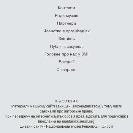
Контакти
Ради музею
Партнери
Членство в організаціях
Звітність
Публічні закупівлі
Головне про нас у ЗМІ
Вакансії
Співпраця
© & CC BY 4.0
Матеріали на цьому сайті захищені законодавством, у тому числі
законами про авторське право.
При передруку на iнтернет-сайтах обов’язкова відкрита для пошуковиків
гiперланка на maidanmuseum.org.
Дизайн сайту - Національний музей Революції Гідності