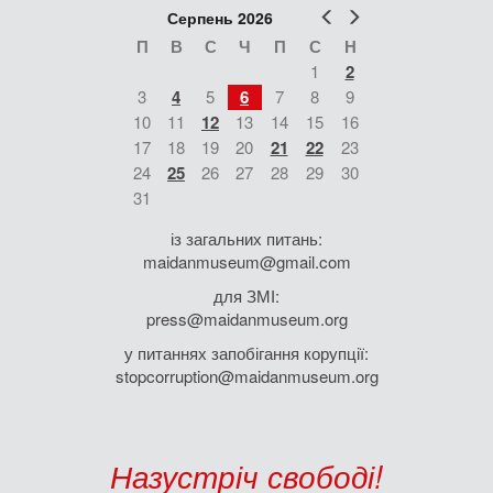
Попер
Наст
Серпень 2026
П
В
С
Ч
П
С
Н
1
2
3
4
5
6
7
8
9
10
11
12
13
14
15
16
17
18
19
20
21
22
23
24
25
26
27
28
29
30
31
із загальних питань:
maidanmuseum@gmail.com
для ЗМІ:
press@maidanmuseum.org
у питаннях запобігання корупції:
stopcorruption@maidanmuseum.org
Назустріч свободі!