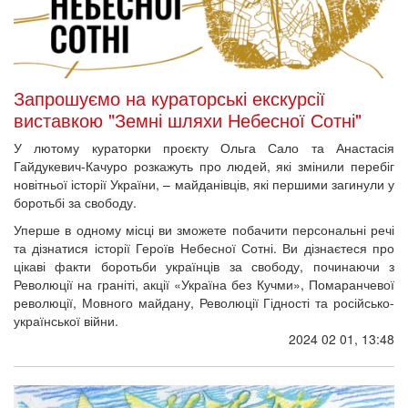
Запрошуємо на кураторські екскурсії
виставкою "Земні шляхи Небесної Сотні"
У лютому кураторки проєкту Ольга Сало та Анастасія
Гайдукевич-Качуро розкажуть про людей, які змінили перебіг
новітньої історії України, – майданівців, які першими загинули у
боротьбі за свободу.
Уперше в одному місці ви зможете побачити персональні речі
та дізнатися історії Героїв Небесної Сотні. Ви дізнаєтеся про
цікаві факти боротьби українців за свободу, починаючи з
Революції на граніті, акції «Україна без Кучми», Помаранчевої
революції, Мовного майдану, Революції Гідності та російсько-
української війни.
2024 02 01, 13:48