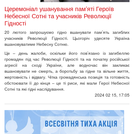
Церемоніал ушанування пам’яті Героїв
Небесної Сотні та учасників Революції
Гідності
20 лютого
запрошуємо гідно вшанувати пам’ять загиблих
учасників Революції Гідності. Цьогоріч удесяте Україна
вшановуватиме Небесну Сотню.
Це – день жалоби, оскільки його пов’язано із загибеллю
громадян під час Революції Гідності та на початку російської
агресії на сході України, але водночас він закликає
вшановувати не смерть, а боротьбу за гідне та вільне життя,
жертовність і відвагу. Чітка громадянська позиція та готовність
обстоювати її до кінця – це ті риси, які мали Герої Небесної
Сотні та які гідні наслідування.
2024 02 15, 17:05