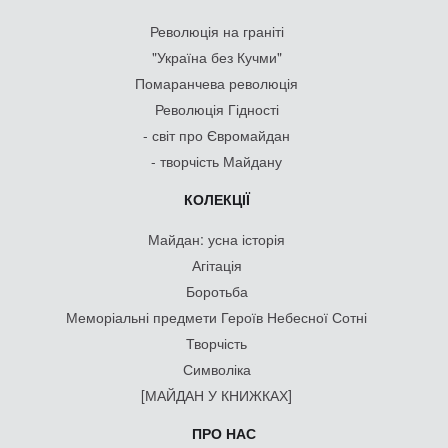
Революція на граніті
"Україна без Кучми"
Помаранчева революція
Революція Гідності
- світ про Євромайдан
- творчість Майдану
КОЛЕКЦІЇ
Майдан: усна історія
Агітація
Боротьба
Меморіальні предмети Героїв Небесної Сотні
Творчість
Символіка
[МАЙДАН У КНИЖКАХ]
ПРО НАС