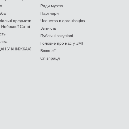
ія
Ради музею
ьба
Партнери
іальні предмети
Членство в організаціях
 Небесної Сотні
Звітність
сть
Публічні закупівлі
ліка
Головне про нас у ЗМІ
АН У КНИЖКАХ]
Вакансії
Співпраця