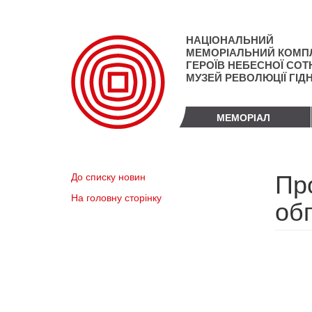
Перейти
до
основного
НАЦІОНАЛЬНИЙ
матеріалу
МЕМОРІАЛЬНИЙ КОМП
ГЕРОЇВ НЕБЕСНОЇ СОТН
МУЗЕЙ РЕВОЛЮЦІЇ ГІД
МЕМОРІАЛ
Пр
До списку новин
На головну сторінку
об