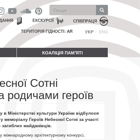
Пошукова
форма
Пошук
ДАННЯ
ЕКСКУРСІЇ
СПІВПРАЦЯ
ТЕРИТОРІЯ ГІДНОСТІ: AR
УКР
ENG
КОАЛІЦІЯ ПАМ'ЯТІ
есної Сотні
а родичами героїв
у в Міністерстві культури України відбулося
 меморіалу Героїв Небесної Сотні за участі
в загиблих майданівців.
 у міжнародному архітектурному конкурсі,