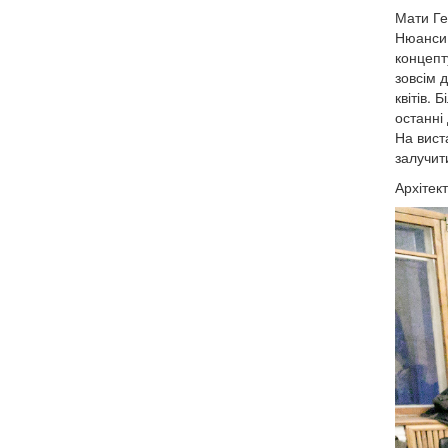
Мати Ге
Нюанси 
концепт
зовсім 
квітів. 
останні 
На вист
залучит
Архітек