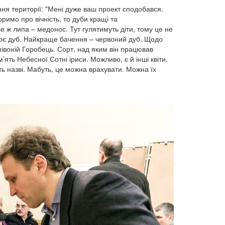
я території: "Мені дуже ваш проект сподобався.
имо про вічність, то дуби кращі та
е ж липа – медонос. Тут гулятимуть діти, тому це не
лює дуб. Найкраще бачення – червоний дуб. Щодо
р півоній Горобець. Сорт, над яким він працював
’ять Небесної Сотні іриси. Можливо, є й інші квіти.
ть назві. Мабуть, це можна врахувати. Можна їх