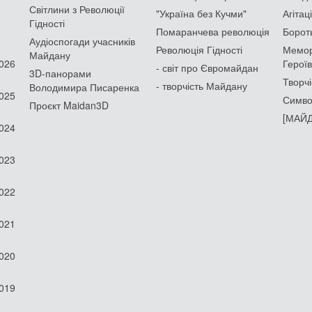
Світлини з Революції
"Україна без Кучми"
Агітац
Гідності
Помаранчева революція
Борот
Аудіоспогади учасників
Революція Гідності
Мемор
Майдану
2026
Героїв
- світ про Євромайдан
3D-панорами
Творчі
- творчість Майдану
Володимира Писаренка
2025
Симво
Проєкт Maidan3D
[МАЙД
2024
2023
2022
2021
2020
2019