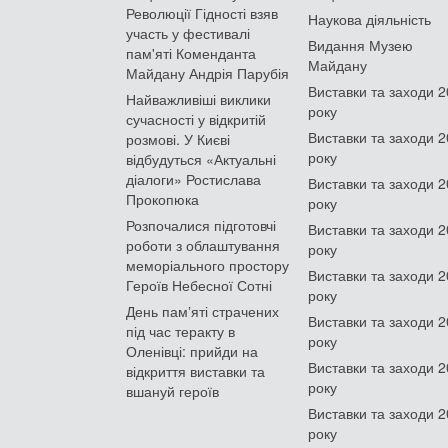
Революції Гідності взяв
Наукова діяльність
участь у фестивалі
Видання Музею
пам'яті Коменданта
Майдану
Майдану Андрія Парубія
Виставки та заходи 
Найважливіші виклики
року
сучасності у відкритій
Виставки та заходи 
розмові. У Києві
року
відбудуться «Актуальні
діалоги» Ростислава
Виставки та заходи 
Прокопюка
року
Розпочалися підготовчі
Виставки та заходи 
роботи з облаштування
року
меморіального простору
Виставки та заходи 
Героїв Небесної Сотні
року
День памʼяті страчених
Виставки та заходи 
під час теракту в
року
Оленівці: прийди на
Виставки та заходи 
відкриття виставки та
року
вшануй героїв
Виставки та заходи 
року