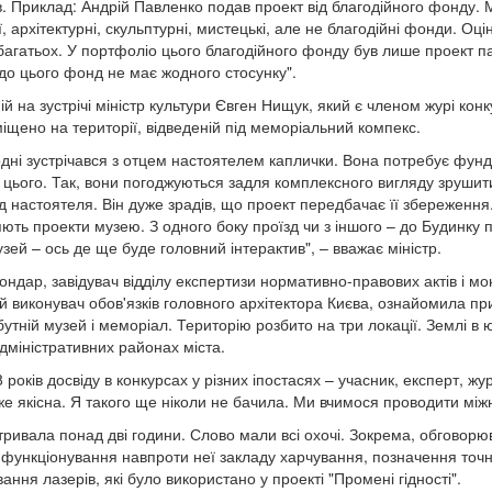
в. Приклад: Андрій Павленко подав проект від благодійного фонду. 
ї, архітектурні, скульптурні, мистецькі, але не благодійні фонди. О
 багатьох. У портфоліо цього благодійного фонду був лише проект пам
, до цього фонд не має жодного стосунку".
ій на зустрічі міністр культури Євген Нищук, який є членом журі кон
іщено на території, відведеній під меморіальний компекс.
одні зустрічався з отцем настоятелем каплички. Вона потребує фунда
 цього. Так, вони погоджуються задля комплексного вигляду зрушит
ід настоятеля. Він дуже зрадів, що проект передбачає її збереженн
ють проекти музею. З одного боку проїзд чи з іншого – до Будинку п
узей – ось де ще буде головний інтерактив", – вважає міністр.
ондар, завідувач відділу експертизи нормативно-правових актів і мо
й виконувач обов'язків головного архітектора Києва, ознайомила п
утній музей і меморіал. Територію розбито на три локації. Землі в ю
адміністративних районах міста.
років досвіду в конкурсах у різних іпостасях – учасник, експерт, жу
же якісна. Я такого ще ніколи не бачила. Ми вчимося проводити між
 тривала понад дві години. Слово мали всі охочі. Зокрема, обговор
, функціонування навпроти неї закладу харчування, позначення точ
ання лазерів, які було використано у проекті "Промені гідності".