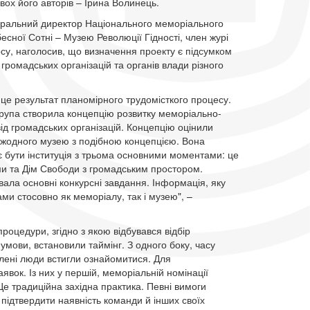
вох його авторів – Ірина Волинець.
еральний директор Національного меморіального
есної Сотні – Музею Революції Гідності, член журі
рсу, наголосив, що визначення проекту є підсумком
і громадських організацій та органів влади різного
 це результат планомірного трудомісткого процесу.
рупа створила концепцію розвитку меморіально-
д громадських організацій. Концепцію оцінили
 жодного музею з подібною концепцією. Вона
 бути інституція з трьома основними моментами: це
ми та Дім Свободи з громадським простором.
увала основні конкурсні завдання. Інформація, яку
ми стосовно як меморіалу, так і музею", –
оцедури, згідно з якою відбувався відбір
 умови, встановили таймінг. З одного боку, часу
влені люди встигли ознайомитися. Для
вок. Із них у першій, меморіальній номінації
Це традиційна західна практика. Певні вимоги
 підтвердити наявність команди й інших своїх