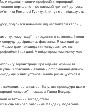
Мали подавати заявки професійні корпорації,
цінювання портфоліо – це вагомий критерій допуску,
’ятника Романові Гурику. І, як тут мені підказують
курсу, поділився новинами від настоятелів каплиці,
менту, комунікації, приведення в комплекс. І вони
и споруду, довірившись фахівцям. Я сьогодні це
я. Маємо дати техзавдання конкурсантам, які
рофспілок і так далі. А епіцентром комплексу має
ніторингу Адміністрації Президента України та
рисутніх із поточними етапами оформлення ділянок
рисдикції різних установ і навіть розміщуються в
рі, замовник, організатор. Бачу, що процедура цього
народні конкурси", – сказала Ганна Бондар.
ювали остаточний вигляд стели
них місць загибелі учасників Майдану, подальше