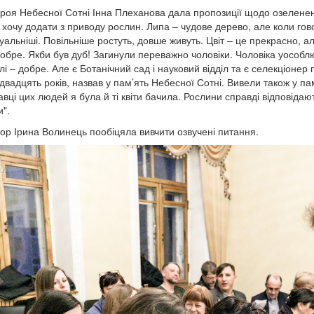
роя Небесної Сотні Інна Плеханова дала пропозиції щодо озелененн
хочу додати з приводу рослин. Липа – чудове дерево, але коли говор
уальніші. Повільніше ростуть, довше живуть. Цвіт – це прекрасно, ал
добре. Якби був дуб! Загинули переважно чоловіки. Чоловіка уособ
Білі – добре. Але є Ботанічний сад і науковий відділ та є селекціоне
двадцять років, назвав у пам’ять Небесної Сотні. Вивели також у пам
авці цих людей я була й ті квіти бачила. Рослини справді відповідаю
и".
тор Ірина Волинець пообіцяла вивчити озвучені питання.