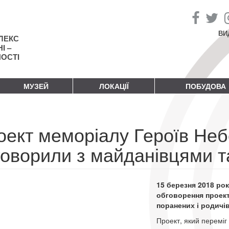
ВИ
ЛЕКС
І –
НОСТІ
МУЗЕЙ
ЛОКАЦІЇ
ПОБУДОВА
оект меморіалу Героїв Неб
говорили з майданівцями т
15 березня 2018 рок
обговорення проекту
поранених і родичі
Проект, який переміг