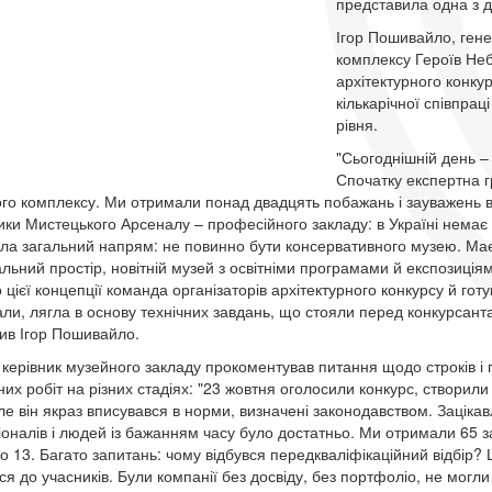
представила одна з д
Ігор Пошивайло, ген
комплексу Героїв Неб
архітектурного конку
кількарічної співпрац
рівня.
"Сьогоднішній день –
Спочатку експертна г
го комплексу. Ми отримали понад двадцять побажань і зауважень ві
ики Мистецького Арсеналу – професійного закладу: в Україні немає
ла загальний напрям: не повинно бути консервативного музею. Має
льний простір, новітній музей з освітніми програмами й експозиція
 цієї концепції команда організаторів архітектурного конкурсу й гот
али, лягла в основу технічних завдань, що стояли перед конкурсанта
ив Ігор Пошивайло.
керівник музейного закладу прокоментував питання щодо строків і пр
них робіт на різних стадіях: "23 жовтня оголосили конкурс, створили
ле він якраз вписувався в норми, визначені законодавством. Заціка
оналів і людей із бажанням часу було достатньо. Ми отримали 65 зая
но 13. Багато запитань: чому відбувся передкваліфікаційний відбір? 
ся до учасників. Були компанії без досвіду, без портфоліо, не могли