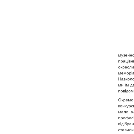
музейно
працівн
окресли
меморіа
Навколо
ми їм д
повідом
Окремо 
конкурс
мало, а
професі
відібра
ставили