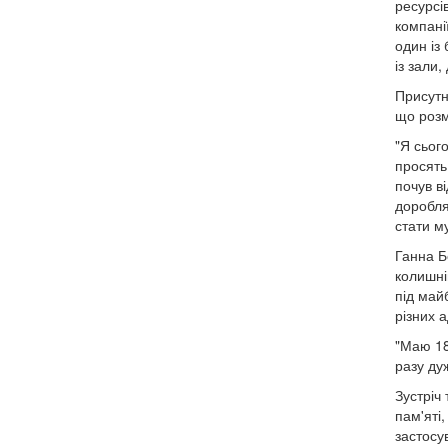
ресурсі
компані
один із
із зали
Присутн
що розм
"Я сьог
просять
почув в
доробля
стати м
Ганна Б
колишні
під майб
різних 
"Маю 18 
разу ду
Зустріч
пам'яті
застосув