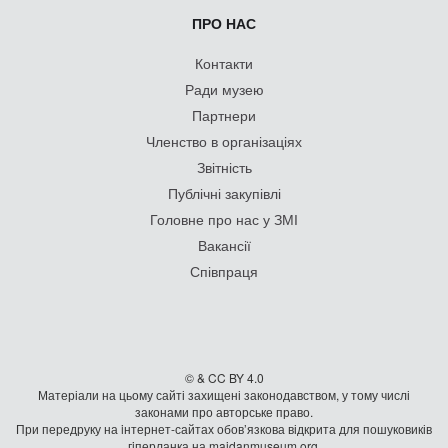
ПРО НАС
Контакти
Ради музею
Партнери
Членство в організаціях
Звітність
Публічні закупівлі
Головне про нас у ЗМІ
Вакансії
Співпраця
© & CC BY 4.0
Матеріали на цьому сайті захищені законодавством, у тому числі
законами про авторське право.
При передруку на iнтернет-сайтах обов’язкова відкрита для пошуковиків
гiперланка на maidanmuseum.org.