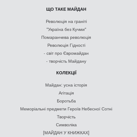
ЩО ТАКЕ МАЙДАН
Революція на граніті
"Україна без Кучми"
Помаранчева революція
Революція Гідності
- світ про Євромайдан
- творчість Майдану
КОЛЕКЦІЇ
Майдан: усна історія
Агітація
Боротьба
Меморіальні предмети Героїв Небесної Сотні
Творчість
Символіка
[МАЙДАН У КНИЖКАХ]