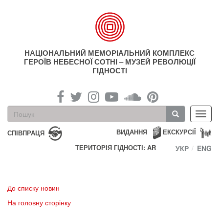
Перейти
до
основного
матеріалу
НАЦІОНАЛЬНИЙ МЕМОРІАЛЬНИЙ КОМПЛЕКС
ГЕРОЇВ НЕБЕСНОЇ СОТНІ – МУЗЕЙ РЕВОЛЮЦІЇ
ГІДНОСТІ
Пошукова
Toggl
форма
navig
Пошук
ВИДАННЯ
ЕКСКУРСІЇ
СПІВПРАЦЯ
ТЕРИТОРІЯ ГІДНОСТІ: AR
УКР
ENG
До списку новин
На головну сторінку