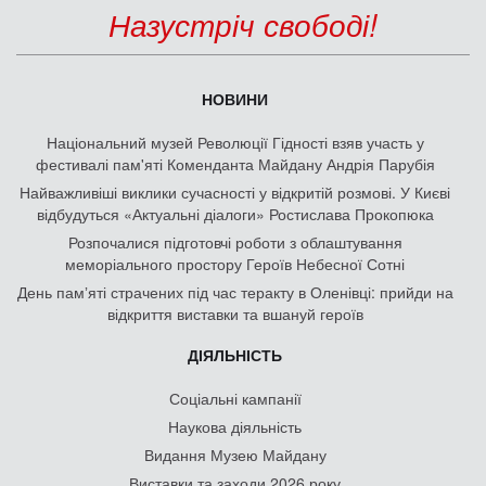
Назустріч свободі!
НОВИНИ
Національний музей Революції Гідності взяв участь у
фестивалі пам'яті Коменданта Майдану Андрія Парубія
Найважливіші виклики сучасності у відкритій розмові. У Києві
відбудуться «Актуальні діалоги» Ростислава Прокопюка
Розпочалися підготовчі роботи з облаштування
меморіального простору Героїв Небесної Сотні
День памʼяті страчених під час теракту в Оленівці: прийди на
відкриття виставки та вшануй героїв
ДІЯЛЬНІСТЬ
Соціальні кампанії
Наукова діяльність
Видання Музею Майдану
Виставки та заходи 2026 року