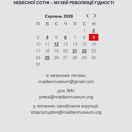
НЕБЕСНОЇ СОТНІ – МУЗЕЙ РЕВОЛЮЦІЇ ГІДНОСТІ
Попер
Наст
Серпень 2026
П
В
С
Ч
П
С
Н
1
2
3
4
5
6
7
8
9
10
11
12
13
14
15
16
17
18
19
20
21
22
23
24
25
26
27
28
29
30
31
із загальних питань:
maidanmuseum@gmail.com
для ЗМІ:
press@maidanmuseum.org
у питаннях запобігання корупції:
stopcorruption@maidanmuseum.org