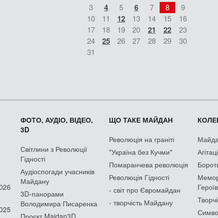
3
4
5
6
7
8
9
10
11
12
13
14
15
16
17
18
19
20
21
22
23
24
25
26
27
28
29
30
31
ФОТО, АУДІО, ВІДЕО,
ЩО ТАКЕ МАЙДАН
КОЛЕК
3D
Революція на граніті
Майдан
Світлини з Революції
"Україна без Кучми"
Агітац
Гідності
Помаранчева революція
Борот
Аудіоспогади учасників
Революція Гідності
Мемор
Майдану
2026
Героїв
- світ про Євромайдан
3D-панорами
Творчі
- творчість Майдану
Володимира Писаренка
2025
Симво
Проєкт Maidan3D