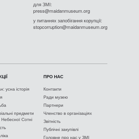
для ЗМІ:
press@maidanmuseum.org
у питаннях запобігання корупції:
stopcorruption@maidanmuseum.org
ЦІЇ
ПРО НАС
: усна історія
Контакти
ія
Ради музею
ьба
Партнери
іальні предмети
Членство в організаціях
 Небесної Сотні
Звітність
сть
Публічні закупівлі
ліка
Головне про нас у ЗМІ