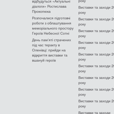
року
відбудуться «Актуальні
діалоги» Ростислава
Виставки та заходи 
Прокопюка
року
Розпочалися підготовчі
Виставки та заходи 
роботи з облаштування
року
меморіального простору
Виставки та заходи 
Героїв Небесної Сотні
року
День памʼяті страчених
Виставки та заходи 
під час теракту в
року
Оленівці: прийди на
Виставки та заходи 
відкриття виставки та
року
вшануй героїв
Виставки та заходи 
року
Виставки та заходи 
року
Виставки та заходи 
року
Виставки та заходи 
року
Виставки та заходи