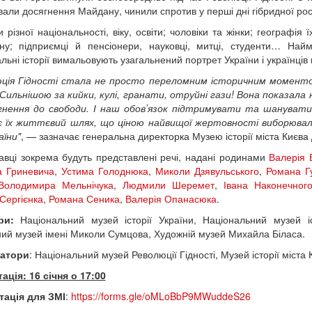
вали досягнення Майдану, чинили спротив у перші дні гібридної росій
 різної національності, віку, освіти; чоловіки та жінки; географія
ону; підприємці й пенсіонери, науковці, митці, студенти… На
льні історії вимальовують узагальнений портрет України і українців
ція Гідності стала не просто переломним історичним моментом
. Сильнішою за кийки, кулі, гранати, отруйні гази! Вона показала
нення до свободи. І наш обовʼязок підтримувати та шанувати
ує їх життєвий шлях, що ціною найвищої жертовності виборю
аїни"
, — зазначає генеральна директорка Музею історії міста Києва
авці зокрема будуть представлені речі, надані родинами
Валерія 
а Гриневича
,
Устима Голоднюка
,
Миколи Дзявульського
,
Романа Г
Володимира Мельнічука
,
Людмили Шеремет
,
Івана Наконечног
Сергієнка
,
Романа Сеника
,
Валерія Опанасюка
.
ри:
Національний музей історії України, Національний музей істо
ний музей імені Миколи Сумцова, Художній музей Михайла Біласа.
затори
: Національний музей Революції Гідності, Музей історії міста 
ація: 16 січня о 17:00
тація для ЗМІ
:
https://forms.gle/oMLoBbP9MWuddeS26