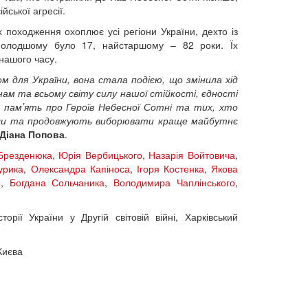
ської агресії.
 їх походження охоплює усі регіони України, дехто із
ймолодшому було 17, найстаршому – 82 роки. Їх
 нашого часу.
 для України, вона стала подією, що змінила хід
 нам та всьому світу силу нашої стійкості, єдності
 памʼять про Героїв Небесної Сотні та тих, хто
вали та продовжують виборювати краще майбутнє
Діана Попова
.
Брезденюка
,
Юрія Вербицького
,
Назарія Войтовича
,
урика
,
Олександра Капіноса
,
Ігоря Костенка
,
Якова
о
,
Богдана Сольчаника
,
Володимира Чаплінського
,
рії України у Другій світовій війні, Харківський
Києва