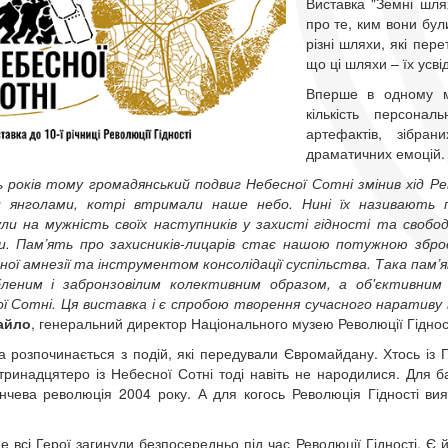
Виставка "Земні шля
про те, ким вони бул
різні шляхи, які пер
що ці шляхи – їх усв
Вперше в одному мі
кількість персонал
артефактів, зібран
драматичних емоцій
 років тому громадянський подвиг Небесної Сотні змінив хід Рево
и янголами, котрі втримали наше небо. Нині їх називають пер
ли на мужність своїх наступників у захисті гідності та свобод
и. Пам’ять про захисників-лицарів стає нашою потужною зброє
ної амнезії та інструментом консолідації суспільства. Така пам
леним і забронзовілим колективним образом, а об'єктивним в
ї Сотні. Ця виставка і є спробою творення сучасного наративу п
айло
, генеральний директор Національного музею Революції Гідност
а розпочинається з подій, які передували Євромайдану. Хтось із Г
 тринадцятеро із Небесної Сотні тоді навіть не народилися. Для б
чева революція 2004 року. А для когось Революція Гідності ви
е всі Герої загинули безпосередньо під час Революції Гідності. Є й