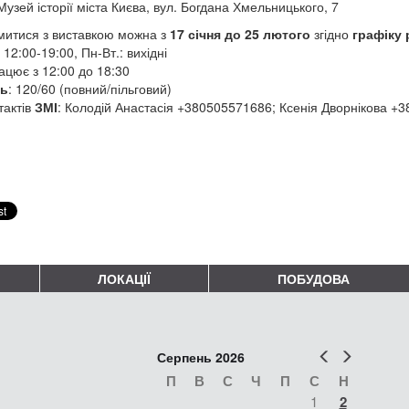
 Музей історії міста Києва, вул. Богдана Хмельницького, 7
итися з виставкою можна з
17 січня до 25 лютого
згідно
графіку
 12:00-19:00, Пн-Вт.: вихідні
ацює з 12:00 до 18:30
ть
: 120/60 (повний/пільговий)
тактів
ЗМІ
: Колодій Анастасія +380505571686; Ксенія Дворнікова +
ЛОКАЦІЇ
ПОБУДОВА
Попер
Наст
Серпень 2026
П
В
С
Ч
П
С
Н
1
2