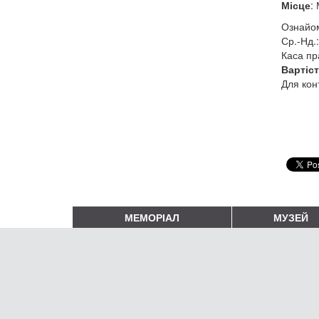
Місце
:
Ознайом
Ср.-Нд.:
Каса пр
Вартіс
Для кон
МЕМОРІАЛ
МУЗЕЙ