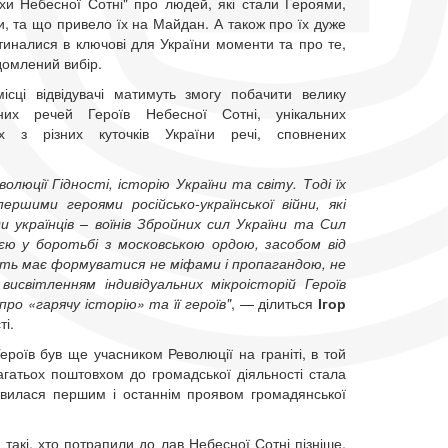
хи Небесної Сотні" про людей, які стали Героями,
и, та що привело їх на Майдан. А також про їх дуже
етиналися в ключові для України моменти та про те,
ідомлений вибір.
сці відвідувачі матимуть змогу побачити велику
ьних речей Героїв Небесної Сотні, унікальних
их з різних куточків України речі, сповнених
.
люції Гідності, історію України та світу. Тоді їх
шими героями російсько-української війни, які
и українців – воїнів Збройних сил України та Сил
ю у боротьбі з московською ордою, засобом від
’ять має формуватися не міфами і пропагандою, не
исвітленням індивідуальних мікроісторій Героїв
ро «гарячу історію» та її героїв"
, — ділиться
Ігор
і.
ероїв був ще учасником Революції на граніті, в той
агатьох поштовхом до громадської діяльності стала
явилася першим і останнім проявом громадянської
 такі, хто потрапили до лав Небесної Сотні пізніше,