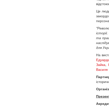
відстою
Це люди
закорд
персона
"Револю
історії
та праг
наслід
для Укр
На вист
Едуард
Зайка
,
Василя 
Партне
історич
Органі
Презент
Акреди