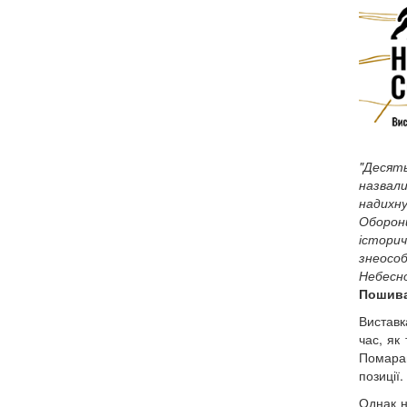
"Десять
назвал
надихну
Оборон
історич
знеособ
Небесно
Пошив
Виставк
час, як
Помаран
позиції.
Однак н