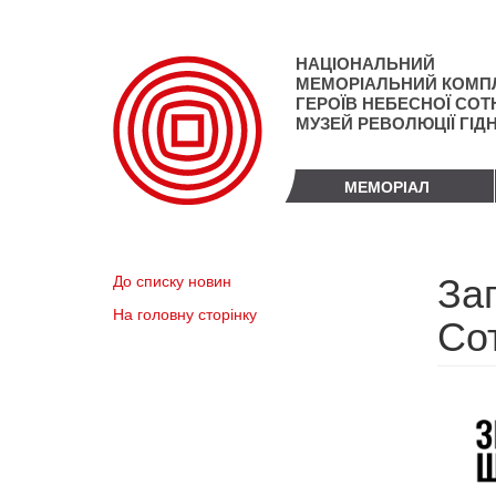
Перейти
до
основного
НАЦІОНАЛЬНИЙ
матеріалу
МЕМОРІАЛЬНИЙ КОМП
ГЕРОЇВ НЕБЕСНОЇ СОТН
МУЗЕЙ РЕВОЛЮЦІЇ ГІД
МЕМОРІАЛ
За
До списку новин
На головну сторінку
Сот