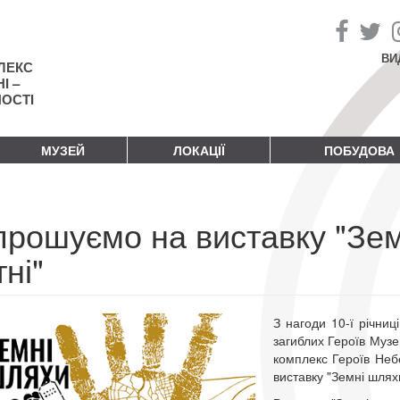
ВИ
ЛЕКС
І –
НОСТІ
МУЗЕЙ
ЛОКАЦІЇ
ПОБУДОВА
прошуємо на виставку "Зе
ні"
З нагоди 10-ї річниц
загиблих Героїв Музе
комплекс Героїв Небе
виставку "Земні шлях