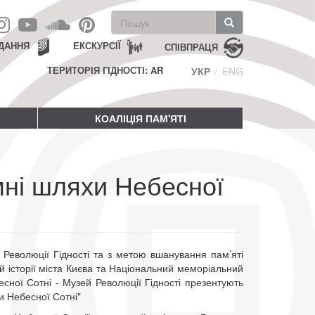
Пошукова
форма
Пошук
ДАННЯ
ЕКСКУРСІЇ
СПІВПРАЦЯ
ТЕРИТОРІЯ ГІДНОСТІ: AR
УКР
ENG
КОАЛІЦІЯ ПАМ'ЯТІ
мні шляхи Небесної
і Революції Гідності та з метою вшанування пам’яті
й історії міста Києва та Національний меморіальний
сної Сотні - Музей Революції Гідності презентують
и Небесної Сотні"