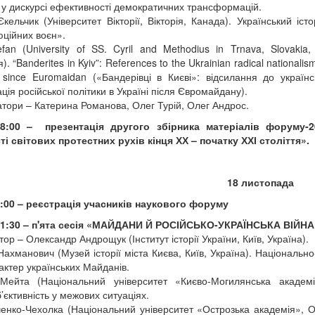
і у дискурсі ефективності демократичних трансформацій.
Єкельчик (Університет Вікторії, Вікторія, Канада). Український іст
ційних воєн».
efan (University of SS. Cyril and Methodius in Trnava, Slovaki
). “Banderites in Kyiv”: References to the Ukrainian radical nationalism
 since Euromaidan («Бандерівці в Києві»: відсилання до українс
ція російської політики в Україні після Євромайдану).
тори – Катерина Романова, Олег Турій, Олег Андрос.
18:00 –
презентація другого збірника матеріалів форуму
ті світових протестних рухів кінця ХХ – початку ХХІ століття».
18 листопада
:00 – реєстрація учасників наукового форуму
11:30 – п'ята сесія «МАЙДАНИ Й РОСІЙСЬКО-УКРАЇНСЬКА ВІ
ор – Олександр Андрощук (Інститут історії України, Київ, Україна).
 Нахманович (Музей історії міста Києва, Київ, Україна). Національ
актер українських Майданів.
Мейта (Національний університет «Києво-Могилянська академі
’єктивність у межових ситуаціях.
ченко-Чехолка (Національний університет «Острозька академія», Ос