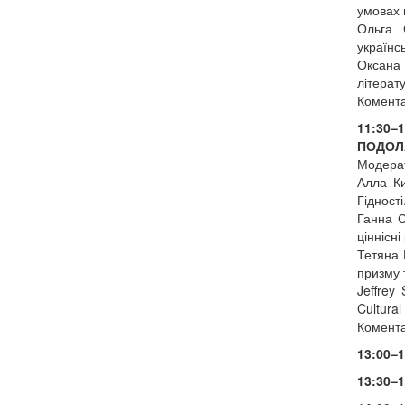
умовах г
Ольга 
українсь
Оксана 
літерату
Комента
11:30–
ПОДОЛ
Модерат
Алла Ки
Гідності
Ганна С
ціннісні
Тетяна 
призму 
Jeffrey
Cultura
Комента
13:00–
13:30–1