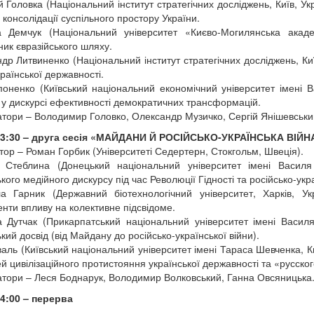
й Головка (Національний інститут стратегічних досліджень, Київ, Ук
 консолідації суспільного простору України.
 Демчук (Національний університет «Києво-Могилянська акаде
ник євразійського шляху.
др Литвиненко (Національний інститут стратегічних досліджень, Киї
країнської державності.
поненко (Київський національний економічний університет імені В
і у дискурсі ефективності демократичних трансформацій.
тори – Володимир Головко, Олександр Музичко, Сергій Янішевськи
13:30 – друга сесія «МАЙДАНИ Й РОСІЙСЬКО-УКРАЇНСЬКА ВІ
ор – Роман Горбик (Університеті Седертерн, Стокгольм, Швеція).
 Стеблина (Донецький національний університет імені Василя 
кого медійного дискурсу під час Революції Гідності та російсько-укра
 Гарник (Державний біотехнологічний університет, Харків, Укр
енти впливу на колективне підсвідоме.
а Дутчак (Прикарпатський національний університет імені Васил
кий досвід (від Майдану до російсько-української війни).
валь (Київський національний університет імені Тараса Шевченка, Ки
ей цивілізаційного протистояння української державності та «русско
тори – Леся Боднарук, Володимир Волковський, Ганна Овсяницька
4:00 – перерва