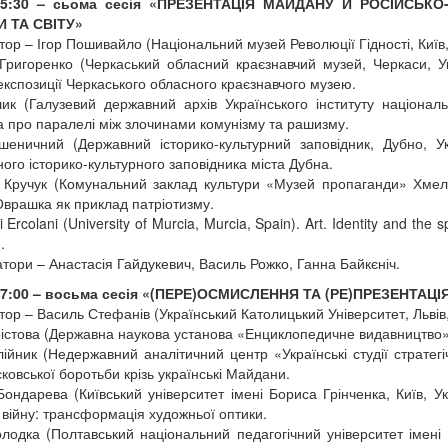
15:30 – сьома сесія «ПРЕЗЕНТАЦІЯ МАЙДАНУ Й РОСІЙСЬК
И ТА СВІТУ»
ор – Ігор Пошивайло (Національний музей Революції Гідності, Київ,
Григоренко (Черкаський обласний краєзнавчий музей, Черкаси, Укр
 експозиції Черкаського обласного краєзнавчого музею.
лик (Галузевий державний архів Українського інституту національ
а про паралелі між злочинами комунізму та рашизму.
еничний (Державний історико-культурний заповідник, Дубно, Ук
ого історико-культурного заповідника міста Дубна.
 Кручук (Комунальний заклад культури «Музей пропаганди» Хмель
Оврашка як приклад патріотизму.
 Ercolani (University of Murcia, Murcia, Spain). Art. Identity and the
.
тори – Анастасія Гайдукевич, Василь Рожко, Ганна Байкєніч.
17:00 – восьма сесія «(ПЕРЕ)ОСМИСЛЕННЯ ТА (РЕ)ПРЕЗЕНТАЦ
ор – Василь Стефанів (Український Католицький Університет, Львів,
істова (Державна наукова установа «Енциклопедичне видавництво», К
ійник (Недержавний аналітичний центр «Українські студії стратегі
ковської боротьби крізь українські Майдани.
ондарева (Київський університет імені Бориса Грінченка, Київ, 
 війну: трансформація художньої оптики.
олодка (Полтавський національний педагогічний університет імен