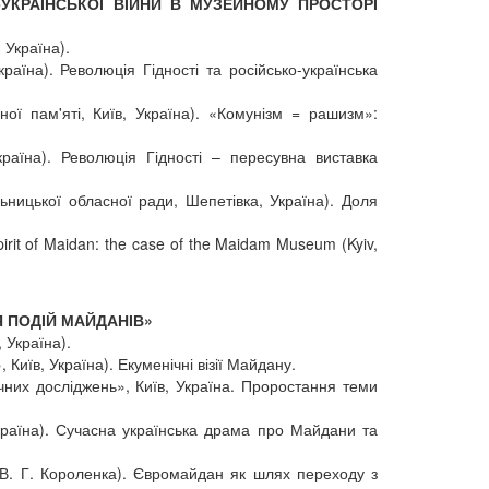
О-УКРАЇНСЬКОЇ ВІЙНИ В МУЗЕЙНОМУ ПРОСТОРІ
 Україна).
аїна). Революція Гідності та російсько-українська
ної пам'яті, Київ, Україна). «Комунізм = рашизм»:
раїна). Революція Гідності – пересувна виставка
ницької обласної ради, Шепетівка, Україна). Доля
 spirit of Maidan: the case of the Maidam Museum (Kyiv,
ІЯ ПОДІЙ МАЙДАНІВ»
 Україна).
иїв, Україна). Екуменічні візії Майдану.
чних досліджень», Київ, Україна. Проростання теми
Україна). Сучасна українська драма про Майдани та
і В. Г. Короленка). Євромайдан як шлях переходу з