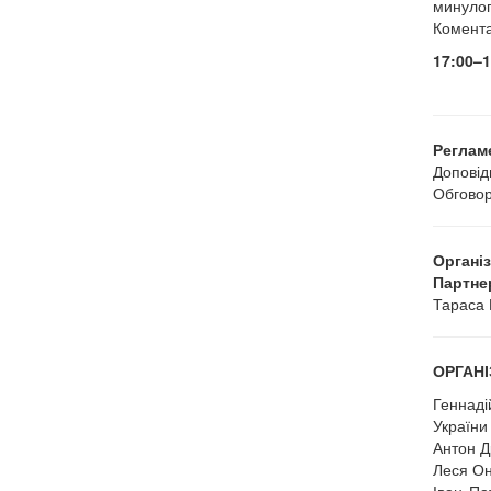
минулог
Комента
17:00–1
Реглам
Доповід
Обговор
Органі
Партне
Тараса 
ОРГАНІ
Геннаді
України
Антон Д
Леся Он
Іван Па