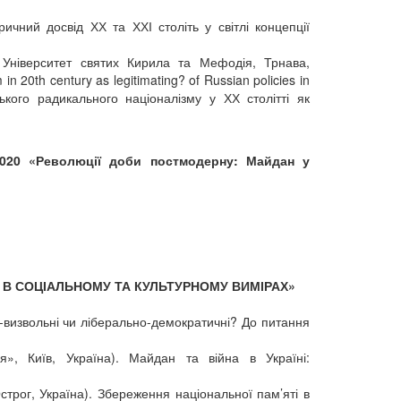
оричний досвід ХХ та ХХІ століть у світлі концепції
a, Університет святих Кирила та Мефодія, Трнава,
 in 20th century as legitimating? of Russian policies in
ького радикального націоналізму у ХХ столітті як
-2020 «Революції доби постмодерну: Майдан у
ЙНА В СОЦІАЛЬНОМУ ТА КУЛЬТУРНОМУ ВИМІРАХ»
но-визвольні чи ліберально-демократичні? До питання
я», Київ, Україна). Майдан та війна в Україні:
трог, Україна). Збереження національної пам’яті в