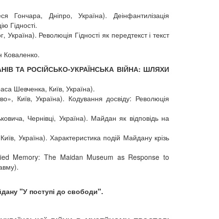
я Гончара, Дніпро, Україна). Деінфантилізація
ію Гідності.
 Україна). Революція Гідності як передтекст і текст
н Коваленко.
ДАНІВ ТА РОСІЙСЬКО-УКРАЇНСЬКА ВІЙНА: ШЛЯХИ
аса Шевченка, Київ, Україна).
», Київ, Україна). Кодування досвіду: Революція
овича, Чернівці, Україна). Майдан як відповідь на
Київ, Україна). Характеристика подій Майдану крізь
gnified Memory: The Maidan Museum as Response to
авму).
дану "У поступі до свободи".