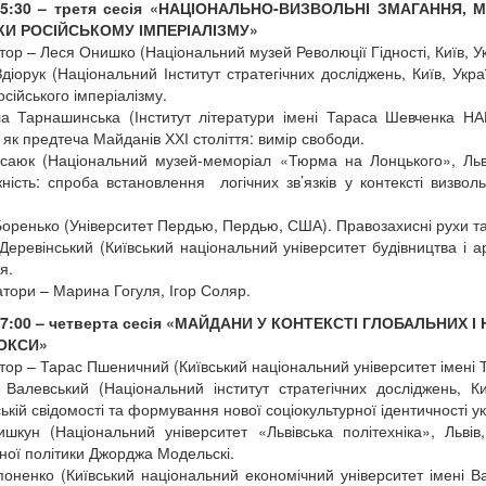
15:30 – третя сесія «НАЦІОНАЛЬНО-ВИЗВОЛЬНІ ЗМАГАННЯ,
И РОСІЙСЬКОМУ ІМПЕРІАЛІЗМУ»
ор – Леся Онишко (Національний музей Революції Гідності, Київ, Ук
Здіорук (Національний Інститут стратегічних досліджень, Київ, Укра
сійського імперіалізму.
 Тарнашинська (Інститут літератури імені Тараса Шевченка НАНУ
я як предтеча Майданів ХХІ століття: вимір свободи.
саюк (Національний музей-меморіал «Тюрма на Лонцького», Львів,
ність: спроба встановлення логічних зв’язків у контексті визвол
оренько (Університет Пердью, Пердью, США). Правозахисні рухи та
Деревінський (Київський національний університет будівництва і ар
я.
тори – Марина Гогуля, Ігор Соляр.
17:00 – четверта сесія «МАЙДАНИ У КОНТЕКСТІ ГЛОБАЛЬНИХ
ОКСИ»
ор – Тарас Пшеничний (Київський національний університет імені Т
 Валевський (Національний інститут стратегічних досліджень, К
ькій свідомості та формування нової соціокультурної ідентичності ук
шкун (Національний університет «Львівська політехніка», Львів,
ної політики Джорджа Модельскі.
поненко (Київський національний економічний університет імені Ва