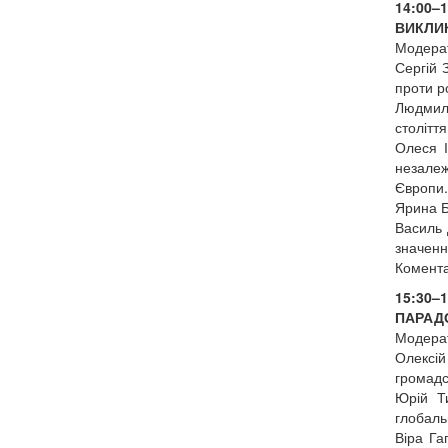
14:00–
ВИКЛИК
Модерат
Сергій 
проти ро
Людмила
столітт
Олеся І
незалеж
Європи.
Ярина Б
Василь 
значенн
Комента
15:30–
ПАРАД
Модерат
Олексій
громадс
Юрій Ти
глобаль
Віра Га