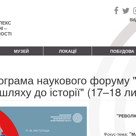
ВИ
ЛЕКС
І –
НОСТІ
МУЗЕЙ
ЛОКАЦІЇ
ПОБУДОВА
ограма наукового форуму "
шляху до історії" (17–18 л
"РЕВОЛЮЦ
Фокус-тема:
"М