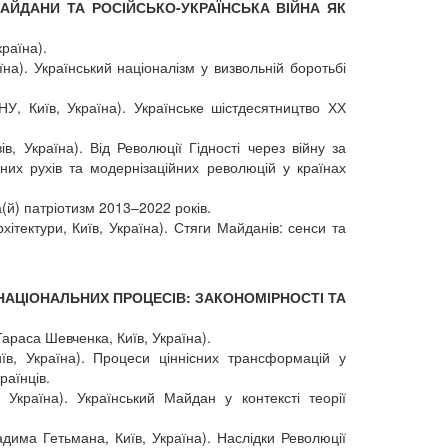
 МАЙДАНИ ТА РОСІЙСЬКО-УКРАЇНСЬКА ВІЙНА ЯК
раїна).
їна). Український націоналізм у визвольній боротьбі
, Київ, Україна). Українське шістдесятництво ХХ
 Україна). Від Революції Гідності через війну за
ьних рухів та модернізаційних революцій у країнах
(й) патріотизм 2013–2022 років.
хітектури, Київ, Україна). Стяги Майданів: сенси та
 І НАЦІОНАЛЬНИХ ПРОЦЕСІВ: ЗАКОНОМІРНОСТІ ТА
араса Шевченка, Київ, Україна).
иїв, Україна). Процеси ціннісних трансформацій у
раїнців.
 Україна). Український Майдан у контексті теорії
дима Гетьмана, Київ, Україна). Наслідки Революції