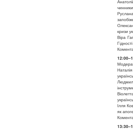
Анатолі
чинники
Руслана
запобіж
Олексан
кризи у
Віра Га
Гідност
Комента
12:00–
Модерат
Наталія
українсь
Людмила
інструм
Віолетт
українсь
Ілля Ко
як апог
Комента
13:30–1