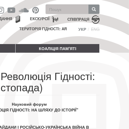
Пошукова
форма
Пошук
ДАННЯ
ЕКСКУРСІЇ
СПІВПРАЦЯ
ТЕРИТОРІЯ ГІДНОСТІ: AR
УКР
ENG
КОАЛІЦІЯ ПАМ'ЯТІ
Революція Гідності:
истопада)
Науковий форум
ІЯ ГІДНОСТІ: НА ШЛЯХУ ДО ІСТОРІЇ"
АЙДАНИ І РОСІЙСЬКО-УКРАЇНСЬКА ВІЙНА В