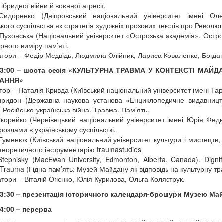
ібридної війни й воєнної агресії.
Сидоренко (Дніпровський національний університет імені Олес
кого суспільства як стратегія художніх прозових текстів про Революц
Пухонська (Національний університет «Острозька академія», Острог,
рного виміру пам’яті.
тори – Федір Медвідь, Людмила Олійник, Лариса Коваленко, Богда
13:00 – шоста сесія «КУЛЬТУРНА ТРАВМА У КОНТЕКСТІ МАЙ
АННЯ»
ор – Наталія Кривда (Київський національний університет імені Тар
ридон (Державна наукова установа «Енциклопедичне видавництво
. Російсько-українська війна. Травма. Пам’ять.
корейко (Чернівецький національний університет імені Юрія Федьк
 розлами в українському суспільстві.
Гуменюк (Київський національний університет культури і мистецтв, 
теоретичного інструментарію traumastudies
 Stepnisky (MacEwan University, Edmonton, Alberta, Canada). Di
l Trauma (Гідна пам’ять: Музей Майдану як відповідь на культурну тр
тори – Віталій Огієнко, Юлія Курилова, Ольга Коляструк.
13:30 – презентація історичного календаря-брошури Музею Май
4:00 – перерва