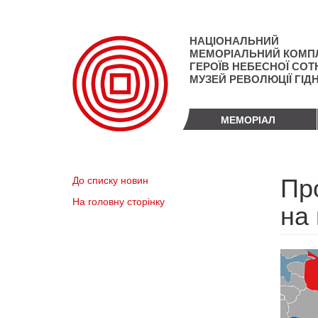
Перейти
до
основного
НАЦІОНАЛЬНИЙ
матеріалу
МЕМОРІАЛЬНИЙ КОМП
ГЕРОЇВ НЕБЕСНОЇ СОТН
МУЗЕЙ РЕВОЛЮЦІЇ ГІД
МЕМОРІАЛ
Пр
До списку новин
На головну сторінку
на 