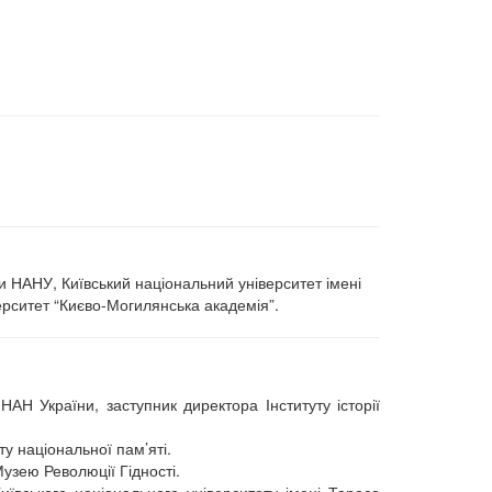
їни НАНУ, Київський національний університет імені
ерситет “Києво-Могилянська академія”.
АН України, заступник директора Інституту історії
у національної пам’яті.
узею Революції Гідності.
иївського національного університету імені Тараса