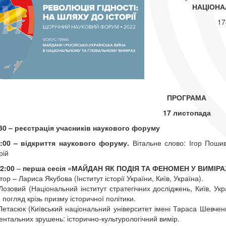
НАЦІОНА
17
ПРОГРАМА
17 листопада
30 – реєстрація учасників наукового форуму
:00
– відкриття наукового форуму.
Вітальне слово: Ігор Пошив
рій
2:00
–
перша сесія «МАЙДАН ЯК ПОДІЯ ТА ФЕНОМЕН У ВИМІРА
р – Лариса Якубова (Інститут історії України, Київ, Україна).
 Лозовий (Національний інститут стратегічних досліджень, Київ, Ук
 погляд крізь призму історичної політики.
етасюк (Київський національний університет імені Тараса Шевчен
ментальних зрушень: історично-культурологічний вимір.