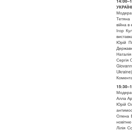
14:00–
УКРАЇН
Модерат
Тетяна 
війна в
Ігор Ку
виставк
Юрій Пш
Державн
Наталія
Сергія 
Giovanni
Ukraine)
Комента
15:30–
Модерат
Алла Ар
Юрій Ол
антимос
Олена Б
новітню
Лілія С