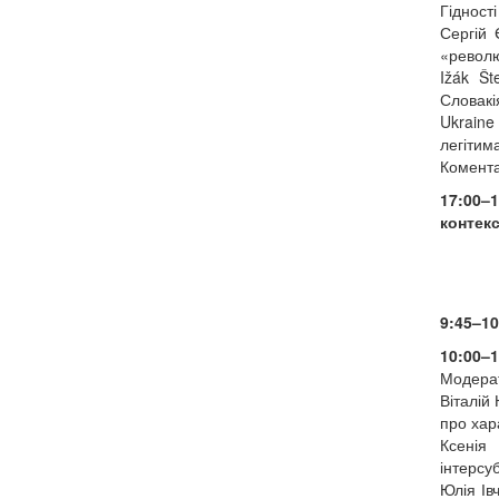
Гідност
Сергій 
«револю
Ižák Št
Словакія
Ukraine
легітима
Комента
17:00–
контекс
9:45–10
10:00–
Модерат
Віталій
про хар
Ксенія 
інтерсуб
Юлія Ів