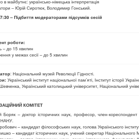
о в майбутнє: українсько-німецька інтерпретація
тори – Юрій Сиротюк, Володимир Гонський.
7:30 – Підбиття модераторами підсумків сесій
ент роботи:
ь – до 15 хвилин
ення у межах сесії – до 5 хвилин
затор
: Національний музей Революції Гідності.
ри:
Український інститут національної пам’яті, Інститут історії Укра
Шевченка, Український католицький університет, Національний унів
ЗАЦІЙНИЙ КОМІТЕТ
й Боряк – доктор історичних наук, професор, член-кореспондент Н
 НАНУ.
робович – кандидат філософських наук, голова Українського інститут
ишко – кандидат історичних наук, учений секретар Національного М
триляк – доктор історичних наук, декан історичного факультету К