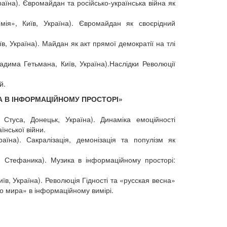
раїна). Євромайдан та російсько-українська війна як
мія», Київ, Україна). Євромайдан як своєрідний
в, Україна). Майдан як акт прямої демократії на тлі
адима Гетьмана, Київ, Україна).Наслідки Революції
й.
ЙНА В ІНФОРМАЦІЙНОМУ ПРОСТОРІ»
Стуса, Донецьк, Україна). Динаміка емоційності
їнської війни.
аїна). Сакралізація, демонізація та популізм як
я Стефаника). Музика в інформаційному просторі:
їв, Україна). Революція Гідності та «русская весна»
го мира» в інформаційному вимірі.
.