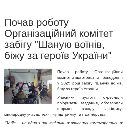
Почав роботу
Організаційний комітет
забігу "Шаную воїнів,
біжу за героїв України"
Почав роботу Організаційний
комітет з підготовки та проведення
у 2025 році забігу "Шаную воїнів,
біжу за героїв України"
Учасники зустрічі окреслили
пріоритетні завдання, обговорили
формат заходу, логістику,
міжнародну участь, технічну підтримку та партнерства.
“Забіг — це одна з найуспішніших втілених комеморативних