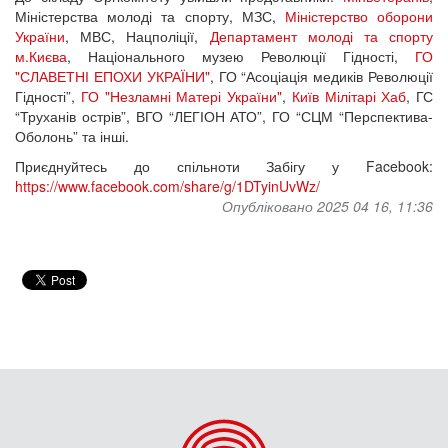
Міністерства молоді та спорту, МЗС,
Міністерство оборони
України
, МВС, Нацполіції,
Департамент молоді та спорту
м.Києва
, Національного музею Революції Гідності,
ГО
"СЛАВЕТНІ ЕПОХИ УКРАЇНИ"
, ГО “Асоціація медиків Революції
Гідності”,
ГО "Незламні Матері України"
,
Київ Мілітарі Хаб
, ГС
“Труханів острів”, ВГО “ЛЕГІОН АТО”, ГО “СЦМ “Перспектива-
Оболонь” та інші.
Приєднуйтесь до спільноти Забігу у Facebook:
https://www.facebook.com/share/g/1DTyinUvWz/
Опубліковано 2025 04 16, 11:36