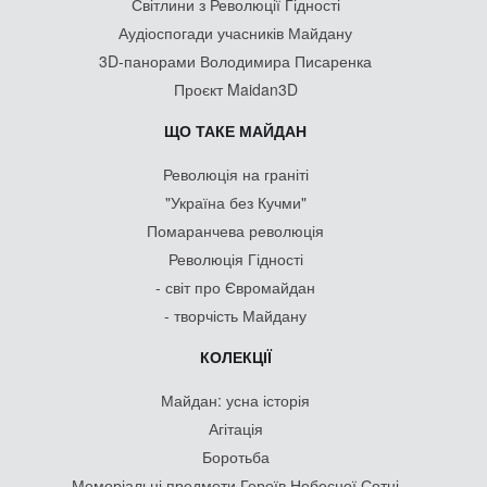
Світлини з Революції Гідності
Аудіоспогади учасників Майдану
3D-панорами Володимира Писаренка
Проєкт Maidan3D
ЩО ТАКЕ МАЙДАН
Революція на граніті
"Україна без Кучми"
Помаранчева революція
Революція Гідності
- світ про Євромайдан
- творчість Майдану
КОЛЕКЦІЇ
Майдан: усна історія
Агітація
Боротьба
Меморіальні предмети Героїв Небесної Сотні