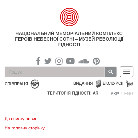
Перейти
до
основного
матеріалу
НАЦІОНАЛЬНИЙ МЕМОРІАЛЬНИЙ КОМПЛЕКС
ГЕРОЇВ НЕБЕСНОЇ СОТНІ – МУЗЕЙ РЕВОЛЮЦІЇ
ГІДНОСТІ
Пошукова
Toggl
форма
navig
Пошук
ВИДАННЯ
ЕКСКУРСІЇ
СПІВПРАЦЯ
ТЕРИТОРІЯ ГІДНОСТІ: AR
УКР
ENG
До списку новин
На головну сторінку