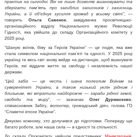
практик на сьогодні. Він не лише дозволяє вшановувати та
зберігати памʼять про загиблих захисників і захисниць
України, а й об'єднує зусилля громад у всьому світі”
, —
говорить
Ольга Савенок
, завідувачка просвітницько-
організаційного відділу Національного музею Революції
Гідності, яка увійшла до складу Організаційного комітету у
2025 році.
“Шаную воїнів, біжу за Героїв України” — це подія, яка вже
стала символом національної пам’яті та єдності. У 2025 році
українці та весь світ знову вийде на дистанцію, щоб вшанувати
Героїв, які віддали життя за свободу і незалежність нашої
держави.
“Цей забіг — це честь і шана полеглим Воїнам за
суверенітет України, а також низький уклін рідним і
близьким, які втратили найдорожче — заради рідної землі,
свободи та миру
”, — зазначає
Олег Дурмасенко
,
співзасновник Забігу, волонтер, громадський діяч, голова ГО
“Славетні епохи України”.
Дякуємо кожному, хто долучився до підготовки. Попереду ще
багато роботи, але наша сила — в єдності та спільності.
До складу Оргкомітету увійшли представники:
Мінветеранів
,