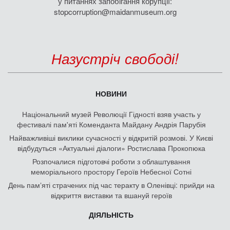
у питаннях запобігання корупції:
stopcorruption@maidanmuseum.org
Назустріч свободі!
НОВИНИ
Національний музей Революції Гідності взяв участь у
фестивалі пам'яті Коменданта Майдану Андрія Парубія
Найважливіші виклики сучасності у відкритій розмові. У Києві
відбудуться «Актуальні діалоги» Ростислава Прокопюка
Розпочалися підготовчі роботи з облаштування
меморіального простору Героїв Небесної Сотні
День памʼяті страчених під час теракту в Оленівці: прийди на
відкриття виставки та вшануй героїв
ДІЯЛЬНІСТЬ