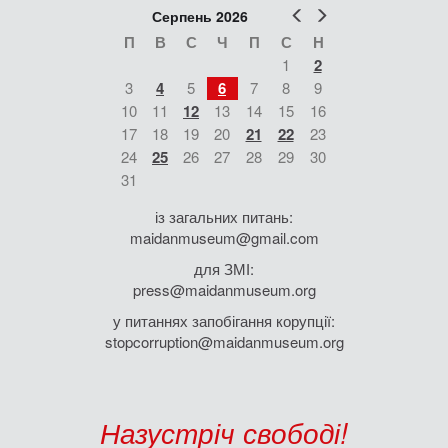
Попер
Наст
Серпень 2026
П
В
С
Ч
П
С
Н
1
2
3
4
5
6
7
8
9
10
11
12
13
14
15
16
17
18
19
20
21
22
23
24
25
26
27
28
29
30
31
із загальних питань:
maidanmuseum@gmail.com
для ЗМІ:
press@maidanmuseum.org
у питаннях запобігання корупції:
stopcorruption@maidanmuseum.org
Назустріч свободі!