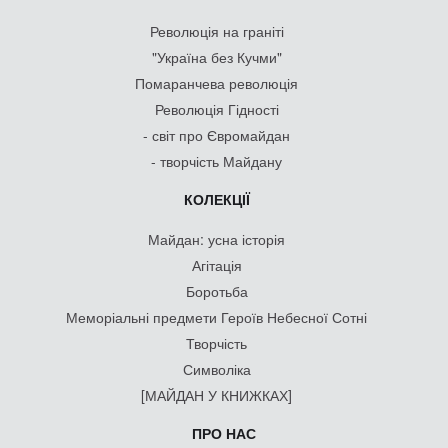
Революція на граніті
"Україна без Кучми"
Помаранчева революція
Революція Гідності
- світ про Євромайдан
- творчість Майдану
КОЛЕКЦІЇ
Майдан: усна історія
Агітація
Боротьба
Меморіальні предмети Героїв Небесної Сотні
Творчість
Символіка
[МАЙДАН У КНИЖКАХ]
ПРО НАС