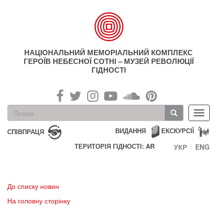
Перейти
до
основного
матеріалу
НАЦІОНАЛЬНИЙ МЕМОРІАЛЬНИЙ КОМПЛЕКС
ГЕРОЇВ НЕБЕСНОЇ СОТНІ – МУЗЕЙ РЕВОЛЮЦІЇ
ГІДНОСТІ
Пошукова
Toggl
форма
navig
Пошук
ВИДАННЯ
ЕКСКУРСІЇ
СПІВПРАЦЯ
ТЕРИТОРІЯ ГІДНОСТІ: AR
УКР
ENG
До списку новин
На головну сторінку