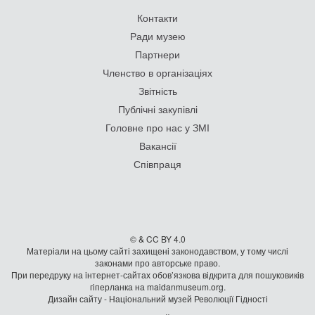
Контакти
Ради музею
Партнери
Членство в організаціях
Звітність
Публічні закупівлі
Головне про нас у ЗМІ
Вакансії
Співпраця
© & CC BY 4.0
Матеріали на цьому сайті захищені законодавством, у тому числі
законами про авторське право.
При передруку на iнтернет-сайтах обов’язкова відкрита для пошуковиків
гiперланка на maidanmuseum.org.
Дизайн сайту - Національний музей Революції Гідності