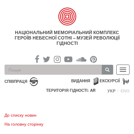
Перейти
до
основного
матеріалу
НАЦІОНАЛЬНИЙ МЕМОРІАЛЬНИЙ КОМПЛЕКС
ГЕРОЇВ НЕБЕСНОЇ СОТНІ – МУЗЕЙ РЕВОЛЮЦІЇ
ГІДНОСТІ
Пошукова
Toggl
форма
navig
Пошук
ВИДАННЯ
ЕКСКУРСІЇ
СПІВПРАЦЯ
ТЕРИТОРІЯ ГІДНОСТІ: AR
УКР
ENG
До списку новин
На головну сторінку