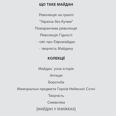
ЩО ТАКЕ МАЙДАН
Революція на граніті
"Україна без Кучми"
Помаранчева революція
Революція Гідності
- світ про Євромайдан
- творчість Майдану
КОЛЕКЦІЇ
Майдан: усна історія
Агітація
Боротьба
Меморіальні предмети Героїв Небесної Сотні
Творчість
Символіка
[МАЙДАН У КНИЖКАХ]