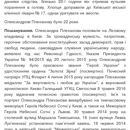
даними слідства, близько 20-ї години він отримав кульове
поранення в голову. Хлопця доправили до Київської міської
клінічної лікарні № 17, однак урятувати не змогли.
Олександрові Плеханову було 22 роки.
Пошанування.
Олександра Плеханова поховали на Лісовому
кладовищі в Києві. За громадянську мужність, патріотизм,
героїчне обстоювання конституційних засад демократії, прав і
свобод людини, самовіддане служіння українському народу,
виявлені під час Революції Гідності, Указом Президента
України № 94/2015 від 20 лютого 2015 року Олександрові
Плеханову було присвоєно звання "Герой України" з
удостоєнням ордена "Золота Зірка" (посмертно). Почесний
патріарх УПЦ Філарет 4 липня 2015 року нагородив Плеханова
медаллю "За жертовність і любов до України", а верховний
архиєпископ Києво-Галицький УГКЦ Святослав 8 травня 2016
року відзначив почесною грамотою (посмертно). Ім’я та
портрет Олександра Плеханова викарбувано на тимчасовому
меморіалі Героїв Небесної Сотні у Києві, а також на Меморіалі
Героїв Небесної Сотні у Львові. 30 травня 2014 року на
столичній вулиці Маршала Тимошенка, 16 (нині вулиця Левка
Лук'яненка) установлено пам’ятний камінь. 16 червня 2014
року в київській гімназії "Межигірська" відкрили меморіальну