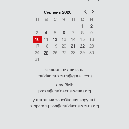
Попер
Наст
Серпень 2026
П
В
С
Ч
П
С
Н
1
2
3
4
5
6
7
8
9
10
11
12
13
14
15
16
17
18
19
20
21
22
23
24
25
26
27
28
29
30
31
із загальних питань:
maidanmuseum@gmail.com
для ЗМІ:
press@maidanmuseum.org
у питаннях запобігання корупції:
stopcorruption@maidanmuseum.org