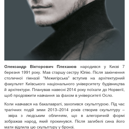
Олександр Вікторович Плеханов
народився у Києві 7
березня 1991 року. Мав старшу сестру Юлію. Після закінчення
столичної гімназії "Межигірська" вступив на архітектурний
факультет Київського національного університету будівництва
й архітектури. Планував навесні 2014 року поїхати до Норвегії,
щоб продовжити навчання за фахом в університеті Осло.
Коли навчався на бакалавраті, захопився скульптурою. Під час
трагічних подій зими 2013–2014 років створив скульптуру –
звіра з людським обличчям, що в алегоричній формі
зображав народ, який прокинувся. Після загибелі сина його
мати відлила цю скульптуру у бронзі.