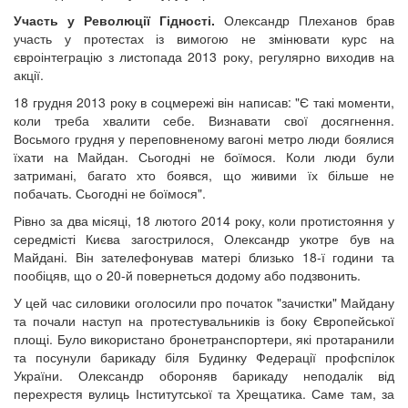
Участь у Революції Гідності.
Олександр Плеханов брав
участь у протестах із вимогою не змінювати курс на
євроінтеграцію з листопада 2013 року, регулярно виходив на
акції.
18 грудня 2013 року в соцмережі він написав: "Є такі моменти,
коли треба хвалити себе. Визнавати свої досягнення.
Восьмого грудня у переповненому вагоні метро люди боялися
їхати на Майдан. Сьогодні не боїмося. Коли люди були
затримані, багато хто боявся, що живими їх більше не
побачать. Сьогодні не боїмося".
Рівно за два місяці, 18 лютого 2014 року, коли протистояння у
середмісті Києва загострилося, Олександр укотре був на
Майдані. Він зателефонував матері близько 18-ї години та
пообіцяв, що о 20-й повернеться додому або подзвонить.
У цей час силовики оголосили про початок "зачистки" Майдану
та почали наступ на протестувальників із боку Європейської
площі. Було використано бронетранспортери, які протаранили
та посунули барикаду біля Будинку Федерації профспілок
України. Олександр обороняв барикаду неподалік від
перехрестя вулиць Інститутської та Хрещатика. Саме там, за