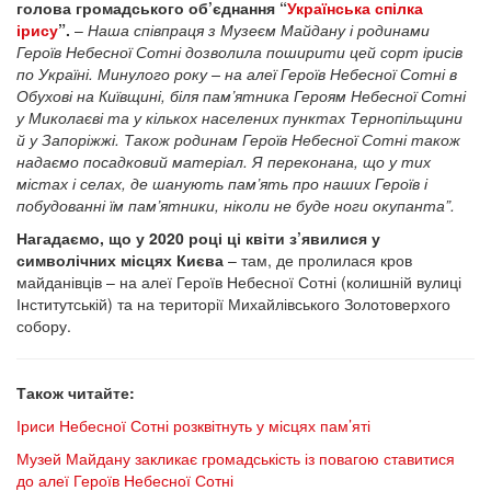
голова громадського об’єднання “
Українська спілка
ірису
”.
–
Наша співпраця з Музеєм Майдану і родинами
Героїв Небесної Сотні дозволила поширити цей сорт ірисів
по Україні. Минулого року – на алеї Героїв Небесної Сотні в
Обухові на Київщині, біля пам’ятника Героям Небесної Сотні
у Миколаєві та у кількох населених пунктах Тернопільщини
й у Запоріжжі. Також родинам Героїв Небесної Сотні також
надаємо посадковий матеріал. Я переконана, що у тих
містах і селах, де шанують пам’ять про наших Героїв і
побудованні їм пам’ятники, ніколи не буде ноги окупанта”.
Нагадаємо, що у 2020 році ці квіти з’явилися у
символічних місцях Києва
– там, де пролилася кров
майданівців – на алеї Героїв Небесної Сотні (колишній вулиці
Інститутській) та на території Михайлівського Золотоверхого
собору.
Також читайте:
Іриси Небесної Сотні розквітнуть у місцях пам’яті
Музей Майдану закликає громадськість із повагою ставитися
до алеї Героїв Небесної Сотні