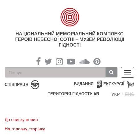
Перейти
до
основного
матеріалу
НАЦІОНАЛЬНИЙ МЕМОРІАЛЬНИЙ КОМПЛЕКС
ГЕРОЇВ НЕБЕСНОЇ СОТНІ – МУЗЕЙ РЕВОЛЮЦІЇ
ГІДНОСТІ
Пошукова
Toggl
форма
navig
Пошук
ВИДАННЯ
ЕКСКУРСІЇ
СПІВПРАЦЯ
ТЕРИТОРІЯ ГІДНОСТІ: AR
УКР
ENG
До списку новин
На головну сторінку