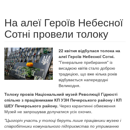
На алеї Героїв Небесної
Сотні провели толоку
22 квітня відбулася толока на
алеї Героїв Небесної Сотні.
"Генеральне прибирання" із
висадкою квітів стало доброю
традицією, що вже кілька років
відбувається напередодні
Великодня.
Толоку провів Національний музей Революції Гідності
спільно з працівниками КП УЗН Печерського району і КП
ШЕУ Печерського району.
Через карантинні обмеження
Музей не запрошував долучатися усіх охочих.
"Цьогоріч участь у толоці беруть лише працівники музею і
співробітники комунального підприємства по утриманню