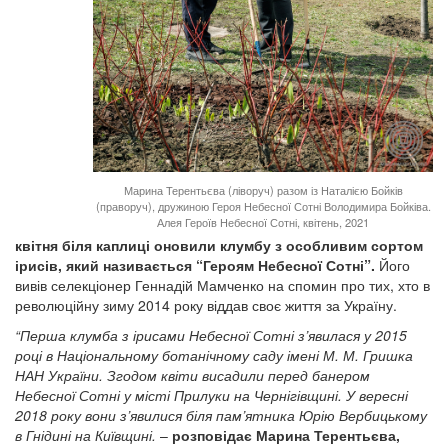
Марина Терентьєва (ліворуч) разом із Наталією Бойків
(праворуч), дружиною Героя Небесної Сотні Володимира Бойківа.
Алея Героїв Небесної Сотні, квітень, 2021
квітня біля каплиці оновили клумбу з особливим сортом
ірисів, який називається “Героям Небесної Сотні”.
Його
вивів селекціонер Геннадій Мамченко на спомин про тих, хто в
революційну зиму 2014 року віддав своє життя за Україну.
“Перша клумба з ірисами Небесної Сотні з’явилася у 2015
році в Національному ботанічному саду імені М. М. Гришка
НАН України. Згодом квіти висадили перед банером
Небесної Сотні у місті Прилуки на Чернігівщині. У вересні
2018 року вони з’явилися біля пам’ятника Юрію Вербицькому
в Гнідині на Київщині.
–
розповідає Марина Терентьєва,