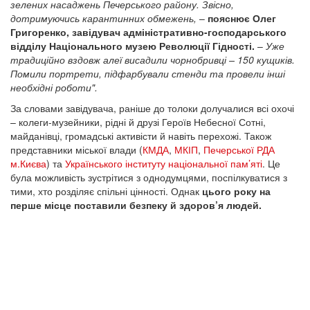
зелених насаджень Печерського району. Звісно,
дотримуючись карантинних обмежень,
–
пояснює Олег
Григоренко, завідувач адміністративно-господарського
відділу Національного музею Революції Гідності.
–
Уже
традиційно вздовж алеї висадили чорнобривці – 150 кущиків.
Помили портрети, підфарбували стенди та провели інші
необхідні роботи".
За словами завідувача, раніше до толоки долучалися всі охочі
– колеги-музейники, рідні й друзі Героїв Небесної Сотні,
майданівці, громадські активісти й навіть перехожі. Також
представники міської влади (
КМДА
,
МКІП
,
Печерської РДА
м.Києва
) та
Українського інституту національної пам’яті
. Це
була можливість зустрітися з однодумцями, поспілкуватися з
тими, хто розділяє спільні цінності. Однак
цього року на
перше місце поставили безпеку й здоров’я людей.