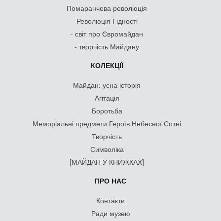
Помаранчева революція
Революція Гідності
- світ про Євромайдан
- творчість Майдану
КОЛЕКЦІЇ
Майдан: усна історія
Агітація
Боротьба
Меморіальні предмети Героїв Небесної Сотні
Творчість
Символіка
[МАЙДАН У КНИЖКАХ]
ПРО НАС
Контакти
Ради музею