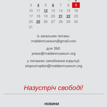
3
4
5
6
7
8
9
10
11
12
13
14
15
16
17
18
19
20
21
22
23
24
25
26
27
28
29
30
31
із загальних питань:
maidanmuseum@gmail.com
для ЗМІ:
press@maidanmuseum.org
у питаннях запобігання корупції:
stopcorruption@maidanmuseum.org
Назустріч свободі!
НОВИНИ