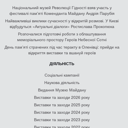
Національний музей Революції Гідності взяв участь у
фестивалі пам'яті Коменданта Майдану Андрія Парубія
Найважливіші виклики сучасності у відкритій розмові. У Києві
відбудуться «Актуальні діалоги» Ростислава Прокопюка
Розпочалися підготовчі роботи з облаштування
меморіального простору Героїв Небесної Сотні
День памʼяті страчених під час теракту в Оленівці: прийди на
відкриття виставки та вшануй героїв
ДІЯЛЬНІСТЬ
Соціальні кампанії
Наукова діяльність
Видання Музею Майдану
Виставки та заходи 2026 року
Виставки та заходи 2025 року
Виставки та заходи 2024 року
Виставки та заходи 2023 року
Виставки та заходи 2022 року