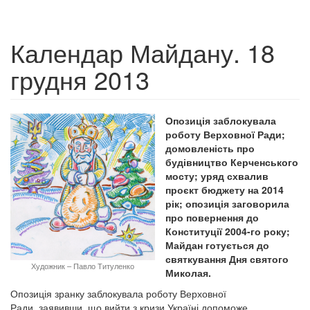
Календар Майдану. 18
грудня 2013
Опозиція заблокувала
роботу Верховної Ради;
домовленість про
будівництво Керченського
мосту; уряд схвалив
проєкт бюджету на 2014
рік; опозиція заговорила
про повернення до
Конституції 2004-го року;
Майдан готується до
святкування Дня святого
Художник – Павло Титуленко
Миколая.
Опозиція зранку заблокувала роботу Верховної
Ради, заявивши, що вийти з кризи Україні допоможе