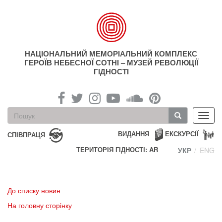
Перейти
до
основного
матеріалу
НАЦІОНАЛЬНИЙ МЕМОРІАЛЬНИЙ КОМПЛЕКС
ГЕРОЇВ НЕБЕСНОЇ СОТНІ – МУЗЕЙ РЕВОЛЮЦІЇ
ГІДНОСТІ
Пошукова
Toggl
форма
navig
Пошук
ВИДАННЯ
ЕКСКУРСІЇ
СПІВПРАЦЯ
ТЕРИТОРІЯ ГІДНОСТІ: AR
УКР
ENG
До списку новин
На головну сторінку