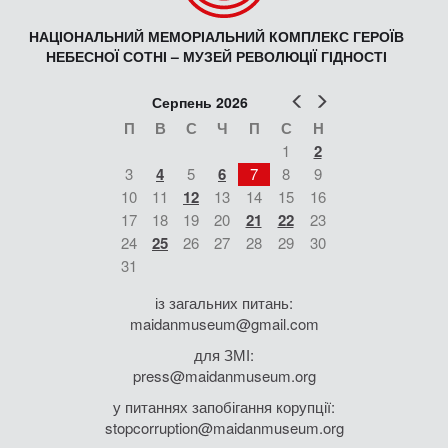
НАЦІОНАЛЬНИЙ МЕМОРІАЛЬНИЙ КОМПЛЕКС ГЕРОЇВ
НЕБЕСНОЇ СОТНІ – МУЗЕЙ РЕВОЛЮЦІЇ ГІДНОСТІ
Попер
Наст
Серпень 2026
П
В
С
Ч
П
С
Н
1
2
3
4
5
6
7
8
9
10
11
12
13
14
15
16
17
18
19
20
21
22
23
24
25
26
27
28
29
30
31
із загальних питань:
maidanmuseum@gmail.com
для ЗМІ:
press@maidanmuseum.org
у питаннях запобігання корупції:
stopcorruption@maidanmuseum.org