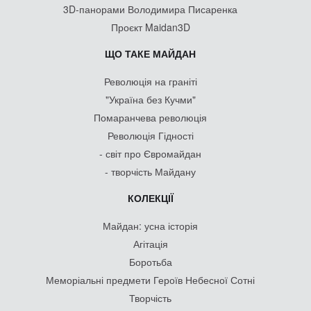
3D-панорами Володимира Писаренка
Проєкт Maidan3D
ЩО ТАКЕ МАЙДАН
Революція на граніті
"Україна без Кучми"
Помаранчева революція
Революція Гідності
- світ про Євромайдан
- творчість Майдану
КОЛЕКЦІЇ
Майдан: усна історія
Агітація
Боротьба
Меморіальні предмети Героїв Небесної Сотні
Творчість