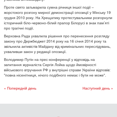
Проте свято затьмарила сумна річниця іншої події –
жорстокого розгону мирної демонстрації опозиції у Мінську 19
грудня 2010 року. На Хрещатику протестувальники розгорнули
історичний біло-червоно-білий прапор Білорусі в знак пам’яті
про трагічні події.
Верховна Рада ухвалила рішення про перенесення розгляду
закону про Держбюджет 2014 року на 16 січня 2014 року та
звільнила активістів Майдану від кримінальних переслідувань,
ухваливши закон у редакції опозиції.
Володимир Путін на прес-конференції у відповідь на
запитання журналіста Сергія Лойка щодо ймовірності
військового втручання РФ у внутрішні справи України відповів:
"повна нісенітниця, нічого подібного немає і бути не може".
« Попередній день
Наступний день »