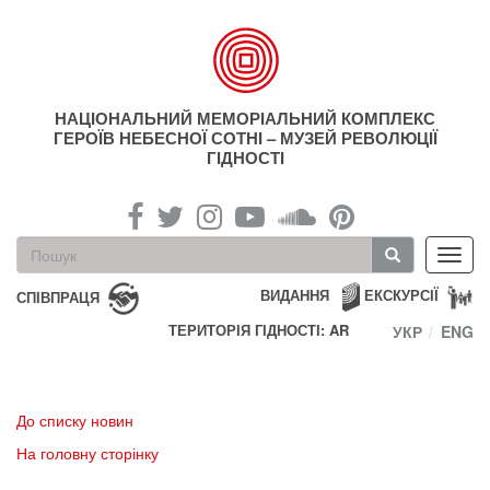
Перейти
до
основного
матеріалу
НАЦІОНАЛЬНИЙ МЕМОРІАЛЬНИЙ КОМПЛЕКС
ГЕРОЇВ НЕБЕСНОЇ СОТНІ – МУЗЕЙ РЕВОЛЮЦІЇ
ГІДНОСТІ
Пошукова
Toggl
форма
navig
Пошук
ВИДАННЯ
ЕКСКУРСІЇ
СПІВПРАЦЯ
ТЕРИТОРІЯ ГІДНОСТІ: AR
УКР
ENG
До списку новин
На головну сторінку