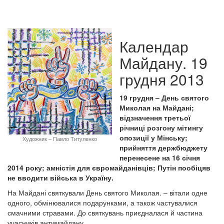
Календар
Майдану. 19
грудня 2013
19 грудня – День святого
Миколая на Майдані;
відзначення третьої
річниці розгону мітингу
опозиції у Мінську;
Художник – Павло Титуленко
прийняття держбюджету
перенесене на 16 січня
2014 року; амністія для євромайданівців; Путін пообіцяв
не вводити війська в Україну.
На Майдані святкували День святого Миколая. – вітали одне
одного, обмінювалися подарунками, а також частувалися
смачними стравами. До святкувань приєдналася й частина
учасників антимайдану.