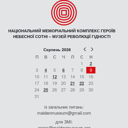
НАЦІОНАЛЬНИЙ МЕМОРІАЛЬНИЙ КОМПЛЕКС ГЕРОЇВ
НЕБЕСНОЇ СОТНІ – МУЗЕЙ РЕВОЛЮЦІЇ ГІДНОСТІ
Попер
Наст
Серпень 2026
П
В
С
Ч
П
С
Н
1
2
3
4
5
6
7
8
9
10
11
12
13
14
15
16
17
18
19
20
21
22
23
24
25
26
27
28
29
30
31
із загальних питань:
maidanmuseum@gmail.com
для ЗМІ:
press@maidanmuseum.org