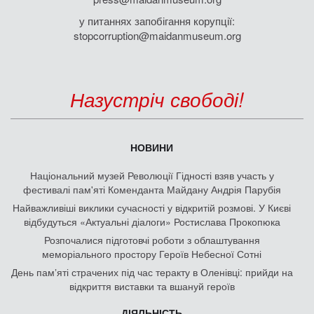
у питаннях запобігання корупції:
stopcorruption@maidanmuseum.org
Назустріч свободі!
НОВИНИ
Національний музей Революції Гідності взяв участь у
фестивалі пам'яті Коменданта Майдану Андрія Парубія
Найважливіші виклики сучасності у відкритій розмові. У Києві
відбудуться «Актуальні діалоги» Ростислава Прокопюка
Розпочалися підготовчі роботи з облаштування
меморіального простору Героїв Небесної Сотні
День памʼяті страчених під час теракту в Оленівці: прийди на
відкриття виставки та вшануй героїв
ДІЯЛЬНІСТЬ