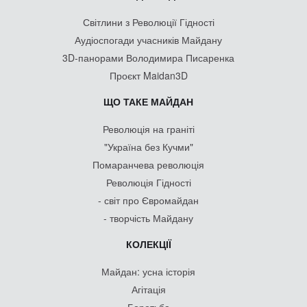
Світлини з Революції Гідності
Аудіоспогади учасників Майдану
3D-панорами Володимира Писаренка
Проєкт Maidan3D
ЩО ТАКЕ МАЙДАН
Революція на граніті
"Україна без Кучми"
Помаранчева революція
Революція Гідності
- світ про Євромайдан
- творчість Майдану
КОЛЕКЦІЇ
Майдан: усна історія
Агітація