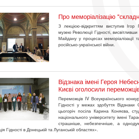
Про меморіалізацію "складно
З лекцією-відкриттям виступив Ігор
музею Революції Гідності, висвітливши
Майдану у процесах меморіалізації та
російсько-української війни.
Відзнака імені Героя Небес
Києві оголосили переможці
Переможців IV Всеукраїнського конкур
Гідності у межах здобуття Відзнаки 
цьогоріч посіла Карина Коняєва, сту
національного університету імені Тар
страшніше, небезпечніше, а одноду
ія Гідності в Донецькій та Луганській областях».