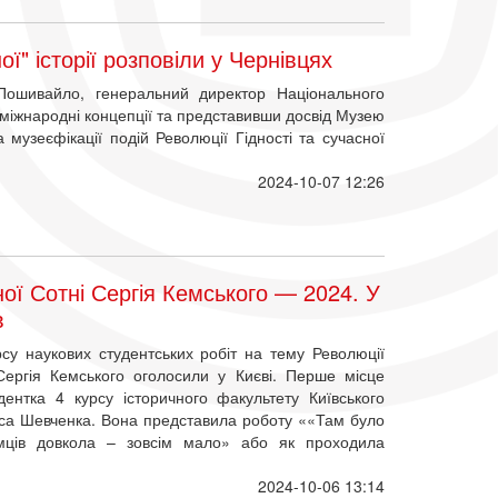
ї" історії розповіли у Чернівцях
 Пошивайло, генеральний директор Національного
 міжнародні концепції та представивши досвід Музею
 музеєфікації подій Революції Гідності та сучасної
2024-10-07 12:26
ної Сотні Сергія Кемського — 2024. У
в
су наукових студентських робіт на тему Революції
Сергія Кемського оголосили у Києві. Перше місце
дентка 4 курсу історичного факультету Київського
аса Шевченка. Вона представила роботу ««Там було
мців довкола – зовсім мало» або як проходила
2024-10-06 13:14