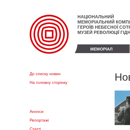
Перейти
до
основного
НАЦІОНАЛЬНИЙ
матеріалу
МЕМОРІАЛЬНИЙ КОМП
ГЕРОЇВ НЕБЕСНОЇ СОТН
МУЗЕЙ РЕВОЛЮЦІЇ ГІД
МЕМОРІАЛ
Но
До списку новин
На головну сторінку
Анонси
Репортажі
Статті