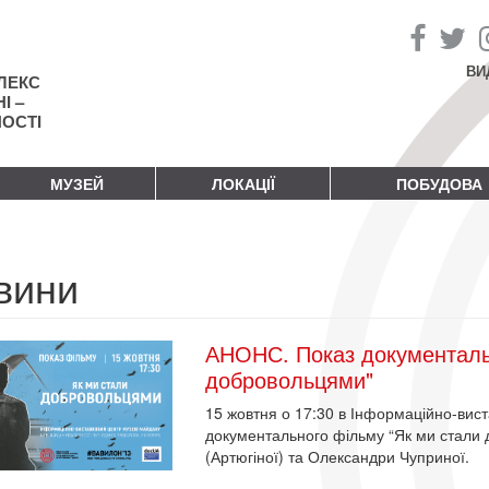
ВИ
ЛЕКС
І –
НОСТІ
МУЗЕЙ
ЛОКАЦІЇ
ПОБУДОВА
вини
АНОНС. Показ документаль
добровольцями"
15 жовтня о 17:30 в Інформаційно-вис
документального фільму “Як ми стали
(Артюгіної) та Олександри Чуприної.