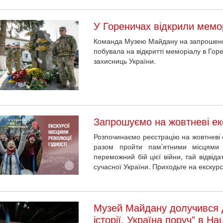
У Гореничах відкрили мемо
Команда Музею Майдану на запрошення
побувала на відкритті меморіалу в Горе
захисниць України.
Запрошуємо на жовтневі екс
Розпочинаємо реєстрацію на жовтневі 
разом пройти пам’ятними місцями 
переможний бій цієї війни, тай відвіда
сучасної України. Приходьте на екскурс
Музей Майдану долучився д
історії. Україна поруч” в Н