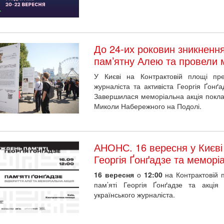
До 24-их роковин зникнення
пам’ятну Алею та провели 
У Києві на Контрактовій площі пре
журналіста та активіста Георгія Ґонґ
Завершилася меморіальна акція поклад
Миколи Набережного на Подолі.
АНОНС. 16 вересня у Києві 
Георгія Ґонґадзе та меморі
16 вересня
о
12:00
на Контрактовій п
пам’яті Георгія Ґонґадзе та акція
українського журналіста.