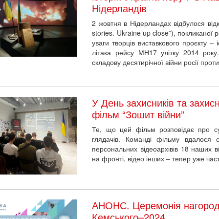
Нідерландів
2 жовтня в Нідерландах відбулося відкр
stories. Ukraine up close”), покликаної
уваги творців виставкового проєкту – і
літака рейсу МН17 улітку 2014 року.
складову десятирічної війни росії про
У День захисників та захи
фільм “Зошит війни”
Те, що цей фільм розповідає про су
глядачів. Команді фільму вдалося ст
персональних відеоархівів 18 наших в
на фронті, відео інших – тепер уже час
АНОНС. Церемонія нагород
Кемського–2024