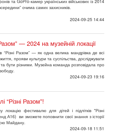
фонів та GoPro-камер українських військових із 2014
“зсередини” очима самих захисників.
2024-09-25 14:44
Разом” — 2024 на музейній локації
ів “Різні Разом” — як одна велика мандрівка де всі
 життя, прояви культури та суспільства, досліджувати
 та бути різними. Музейна команда розповідала про
свободу.
2024-09-23 19:16
 “Різні Разом”!
у локацію фестивалю для дітей і підлітків "Різні
нд А16) ви зможете поповнити свої знання з історії
бою Майдану.
2024-09-18 11:51