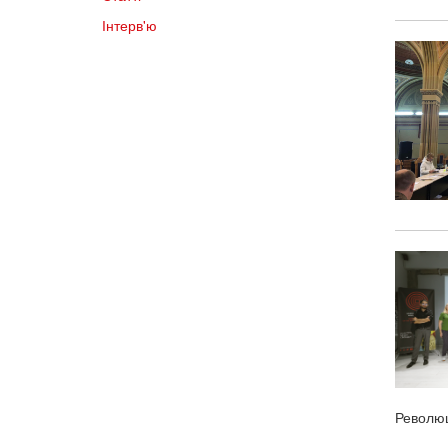
Інтерв'ю
Революц