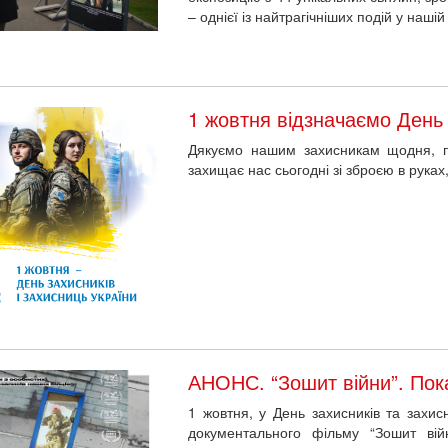
– однієї із найтрагічніших подій у нашій
1 жовтня відзначаємо День 
Дякуємо нашим захисникам щодня, п
захищає нас сьогодні зі зброєю в руках
АНОНС. “Зошит війни”. Пок
1 жовтня, у День захисників та захи
документального фільму “Зошит ві