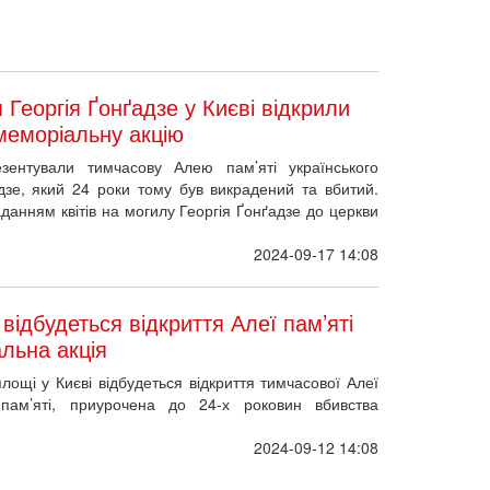
 Георгія Ґонґадзе у Києві відкрили
меморіальну акцію
зентували тимчасову Алею пам’яті українського
адзе, який 24 роки тому був викрадений та вбитий.
анням квітів на могилу Георгія Ґонґадзе до церкви
2024-09-17 14:08
відбудеться відкриття Алеї пам’яті
альна акція
лощі у Києві відбудеться відкриття тимчасової Алеї
 пам’яті, приурочена до 24-х роковин вбивства
2024-09-12 14:08