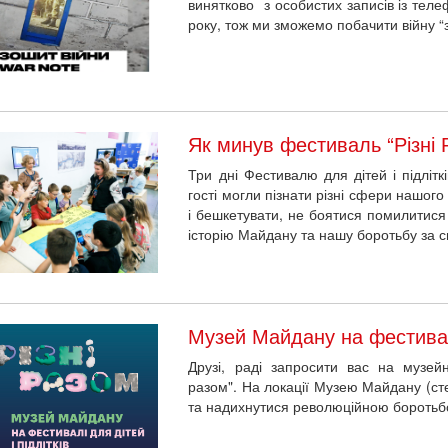
винятково з особистих записів із теле
року, тож ми зможемо побачити війну 
Як минув фестиваль “Різні 
Три дні Фестивалю для дітей і підлітк
гості могли пізнати різні сфери нашого
і бешкетувати, не боятися помилитися
історію Майдану та нашу боротьбу за 
Музей Майдану на фестивалі
Друзі, раді запросити вас на музейн
разом". На локації Музею Майдану (сте
та надихнутися революційною бороть