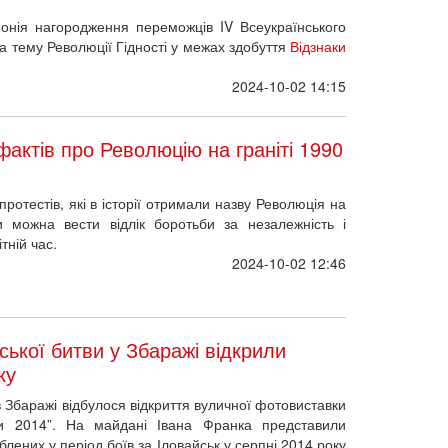
онія нагородження переможців IV Всеукраїнського
на тему Революції Гідності у межах здобуття
Відзнаки
2024-10-02 14:15
актів про Революцію на граніті 1990
ротестів, які в історії отримали назву Революція на
и можна вести відлік боротьби за незалежність і
тній час.
2024-10-02 12:46
ської битви у Збаражі відкрили
ку
в Збаражі відбулося відкриття вуличної фотовиставки
тви 2014”. На майдані Івана Франка представили
блених у період боїв за Іловайськ у серпні 2014 року