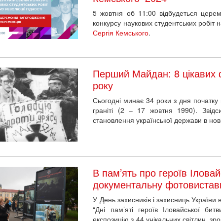
5 жовтня об 11:00 відбудеться церем
конкурсу наукових студентських робіт 
Сергія Кемського
.
Перший Майдан: 8 цікавих ф
року
Сьогодні минає 34 роки з дня початку п
граніті (2 – 17 жовтня 1990). Звідс
становлення української держави в нові
В пам’ять про героїв Іловай
документальну фотовистав
У День захисників і захисниць України 
“Дні пам’яті героїв Іловайської би
експозицію з 44 унікальних світлин, зро