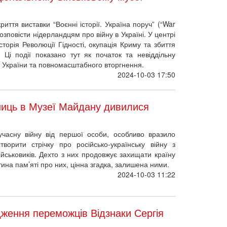
иття виставки “Воєнні історії. Україна поруч” (“War
 розповісти нідерландцям про війну в Україні. У центрі
сторія Революції Гідності, окупація Криму та збиття
 Ці події показано тут як початок та невіддільну
ти України та повномасштабного вторгнення.
2024-10-03 17:50
сниць в Музеї Майдану дивилися
часну війну від першої особи, особливо вразило
ворити стрічку про російсько-українську війну з
ійськовиків. Дехто з них продовжує захищати країну
тина пам’яті про них, цінна згадка, залишена ними.
2024-10-03 11:22
ження переможців Відзнаки Сергія