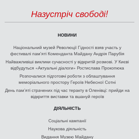
Назустріч свободі!
НОВИНИ
Національний музей Революції Гідності взяв участь у
фестивалі пам'яті Коменданта Майдану Андрія Парубія
Найважливіші виклики сучасності у відкритій розмові. У Києві
відбудуться «Актуальні діалоги» Ростислава Прокопюка
Розпочалися підготовчі роботи з облаштування
меморіального простору Героїв Небесної Сотні
День памʼяті страчених під час теракту в Оленівці: прийди на
відкриття виставки та вшануй героїв
ДІЯЛЬНІСТЬ
Соціальні кампанії
Наукова діяльність
Видання Музею Майдану