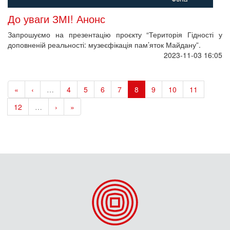
До уваги ЗМІ! Анонс
Запрошуємо на презентацію проєкту “Територія Гідності у
доповненій реальності: музеєфікація пам’яток Майдану”.
2023-11-03 16:05
«
‹
…
4
5
6
7
8
9
10
11
12
…
›
»