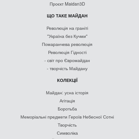
Проєкт Maidan3D
ЩО ТАКЕ МАЙДАН
Революція на граніті
"Україна без Кучми"
Помаранчева революція
Революція Гідності
- світ про Євромайдан
- творчість Майдану
КОЛЕКЦІЇ
Майдан: усна історія
Агітація
Боротьба
Меморіальні предмети Героїв Небесної Сотні
Творчість
Символіка