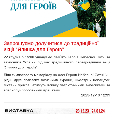
Запрошуємо долучитися до традиційної
акції “Ялинка для Героїв”
22 грудня о 15:00 ушануємо пам’ять Героїв Небесної Сотні та
захисників України під час традиційного передріздвяної акції
“Ялинка для Героїв”.
Біля тимчасового меморіалу на алеї Героїв Небесної Сотні їхні
рідні, друзі полеглих захисників України, школярі й небайдужі
містяни прикрашатимуть ялинку патріотичними ангеликами та
власноруч зробленими іграшками.
2023-12-19 12:39