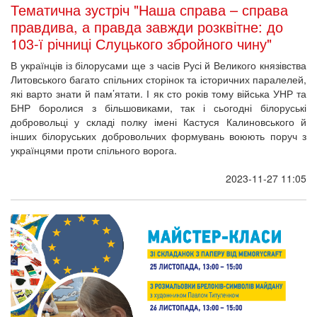
Тематична зустріч "Наша справа – справа
правдива, а правда завжди розквітне: до
103-ї річниці Слуцького збройного чину"
В українців із білорусами ще з часів Русі й Великого князівства
Литовського багато спільних сторінок та історичних паралелей,
які варто знати й пам’ятати. І як сто років тому війська УНР та
БНР боролися з більшовиками, так і сьогодні білоруські
добровольці у складі полку імені Кастуся Калиновського й
інших білоруських добровольчих формувань воюють поруч з
українцями проти спільного ворога.
2023-11-27 11:05