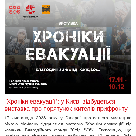
"Хроніки евакуації": у Києві відбудеться
виставка про порятунок жителів прифронту
17 листопада 2023 року у Галереї протестного мистецтва
Музею Майдану відкриється виставка "Хроніки евакуації" від
команди Благодійного фонду "Схід SOS". Експозицію, що
налічує три кімнати, можна побачити до 10 грудня. Вхід