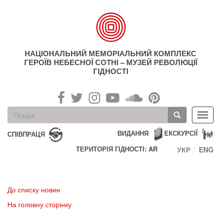
Перейти
до
основного
матеріалу
НАЦІОНАЛЬНИЙ МЕМОРІАЛЬНИЙ КОМПЛЕКС
ГЕРОЇВ НЕБЕСНОЇ СОТНІ – МУЗЕЙ РЕВОЛЮЦІЇ
ГІДНОСТІ
Пошукова
Toggl
форма
navig
Пошук
ВИДАННЯ
ЕКСКУРСІЇ
СПІВПРАЦЯ
ТЕРИТОРІЯ ГІДНОСТІ: AR
УКР
ENG
До списку новин
На головну сторінку