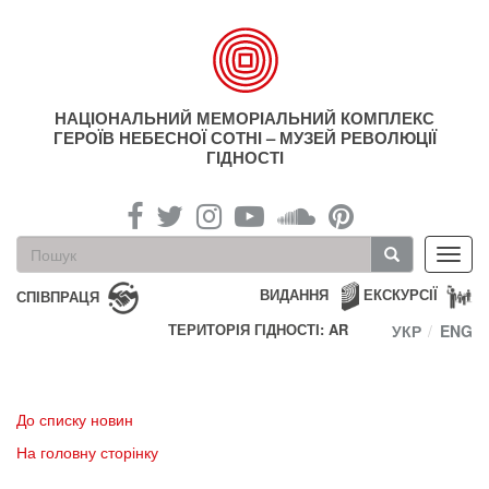
Перейти
до
основного
матеріалу
НАЦІОНАЛЬНИЙ МЕМОРІАЛЬНИЙ КОМПЛЕКС
ГЕРОЇВ НЕБЕСНОЇ СОТНІ – МУЗЕЙ РЕВОЛЮЦІЇ
ГІДНОСТІ
Пошукова
Toggl
форма
navig
Пошук
ВИДАННЯ
ЕКСКУРСІЇ
СПІВПРАЦЯ
ТЕРИТОРІЯ ГІДНОСТІ: AR
УКР
ENG
До списку новин
На головну сторінку