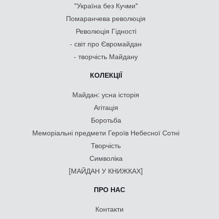
"Україна без Кучми"
Помаранчева революція
Революція Гідності
- світ про Євромайдан
- творчість Майдану
КОЛЕКЦІЇ
Майдан: усна історія
Агітація
Боротьба
Меморіальні предмети Героїв Небесної Сотні
Творчість
Символіка
[МАЙДАН У КНИЖКАХ]
ПРО НАС
Контакти