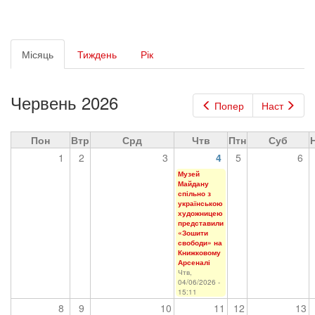
Первинні
Місяць
(активна
Тиждень
Рік
вкладки
вкладка)
Червень 2026
Попер
Наст
Пон
Втр
Срд
Чтв
Птн
Суб
1
2
3
4
5
6
Музей
Майдану
спільно з
українською
художницею
представили
«Зошити
свободи» на
Книжковому
Арсеналі
Чтв,
04/06/2026 -
15:11
8
9
10
11
12
13