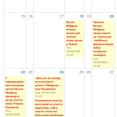
15
16
17
18
19
20
Музей
Проєкти
Майдану
Музею
вперше
Майдану
провів для
представили
освітян
на симпозіумі
літню школу
«Найбільш
у Львові
документована
Чтв,
війна:
18/06/2026 -
поліфонія
13:08
оповідей»
Суб,
20/06/2026 -
13:56
22
23
24
25
26
27
У
«Для нас це нагода
Інформаційно-
актуалізувати
виставковому
цінності Майдану» -
центрі Музею
Ігор Пошивайло
Майдану
Срд, 24/06/2026 -
проведуть
13:45
вечір пам’яті
Оголошення початку
воїна Романа
реєстрації на участь
Орищенка
щорічному забігу
Пон,
пам’яті полеглих
22/06/2026 -
військовослужбовців