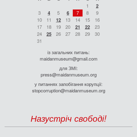
1
2
3
4
5
6
7
8
9
10
11
12
13
14
15
16
17
18
19
20
21
22
23
24
25
26
27
28
29
30
31
із загальних питань:
maidanmuseum@gmail.com
для ЗМІ:
press@maidanmuseum.org
у питаннях запобігання корупції:
stopcorruption@maidanmuseum.org
Назустріч свободі!