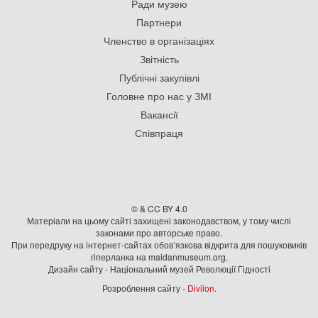
Ради музею
Партнери
Членство в організаціях
Звітність
Публічні закупівлі
Головне про нас у ЗМІ
Вакансії
Співпраця
© & CC BY 4.0
Матеріали на цьому сайті захищені законодавством, у тому числі
законами про авторське право.
При передруку на iнтернет-сайтах обов’язкова відкрита для пошуковиків
гiперланка на maidanmuseum.org.
Дизайн сайту - Національний музей Революції Гідності
Розроблення сайту -
Divilon
.