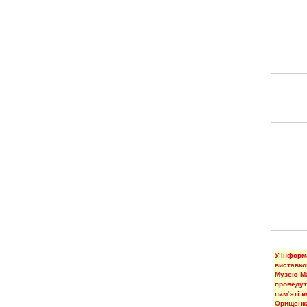
У Інформ
виставко
Музею М
проведут
пам’яті 
Орищенк