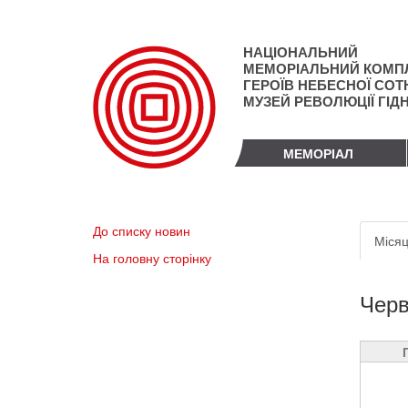
Перейти
до
основного
НАЦІОНАЛЬНИЙ
матеріалу
МЕМОРІАЛЬНИЙ КОМП
ГЕРОЇВ НЕБЕСНОЇ СОТН
МУЗЕЙ РЕВОЛЮЦІЇ ГІД
МЕМОРІАЛ
Пер
До списку новин
Місяц
вкл
На головну сторінку
Черв