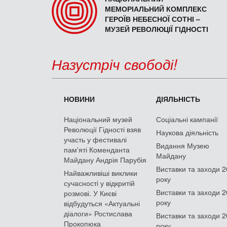
МЕМОРІАЛЬНИЙ КОМПЛЕКС
ГЕРОЇВ НЕБЕСНОЇ СОТНІ –
МУЗЕЙ РЕВОЛЮЦІЇ ГІДНОСТІ
Назустріч свободі!
НОВИНИ
ДІЯЛЬНІСТЬ
Національний музей
Соціальні кампанії
Революції Гідності взяв
Наукова діяльність
участь у фестивалі
Видання Музею
пам'яті Коменданта
Майдану
Майдану Андрія Парубія
Виставки та заходи 
Найважливіші виклики
року
сучасності у відкритій
Виставки та заходи 
розмові. У Києві
року
відбудуться «Актуальні
діалоги» Ростислава
Виставки та заходи 
Прокопюка
року