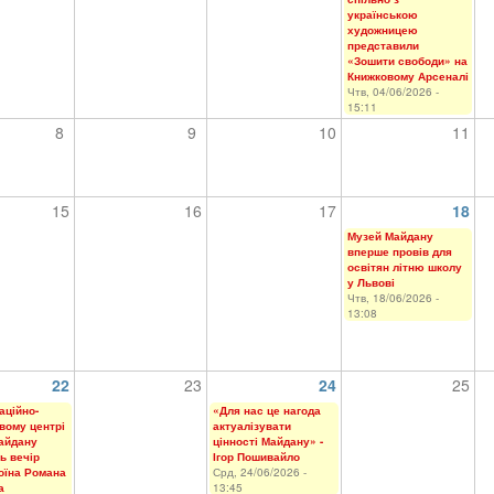
українською
художницею
представили
«Зошити свободи» на
Книжковому Арсеналі
Чтв, 04/06/2026 -
15:11
8
9
10
11
15
16
17
18
Музей Майдану
вперше провів для
освітян літню школу
у Львові
Чтв, 18/06/2026 -
13:08
22
23
24
25
аційно-
«Для нас це нагода
вому центрі
актуалізувати
айдану
цінності Майдану» -
ь вечір
Ігор Пошивайло
воїна Романа
Срд, 24/06/2026 -
а
13:45