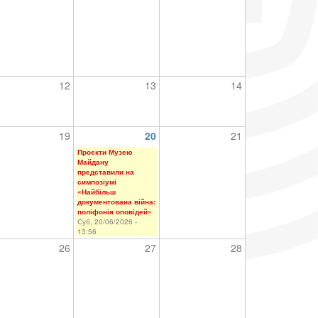
12
13
14
19
20
21
Проєкти Музею
Майдану
представили на
симпозіумі
«Найбільш
документована війна:
поліфонія оповідей»
Суб, 20/06/2026 -
13:56
26
27
28