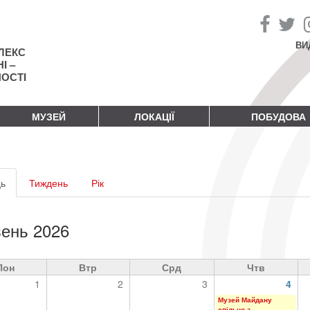
ВИ
ЛЕКС
І –
НОСТІ
МУЗЕЙ
ЛОКАЦІЇ
ПОБУДОВА
винні
ь
(активна
Тиждень
Рік
адки
вкладка)
ень 2026
Пон
Втр
Срд
Чтв
1
2
3
4
Музей Майдану
спільно з