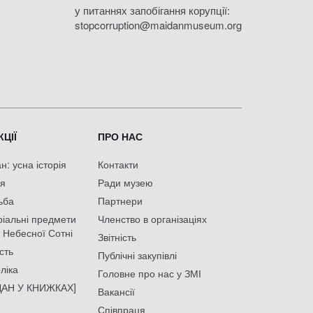
у питаннях запобігання корупції:
stopcorruption@maidanmuseum.org
ЦІЇ
ПРО НАС
: усна історія
Контакти
ія
Ради музею
ьба
Партнери
іальні предмети
Членство в організаціях
 Небесної Сотні
Звітність
сть
Публічні закупівлі
ліка
Головне про нас у ЗМІ
АН У КНИЖКАХ]
Вакансії
Співпраця