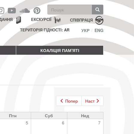
Пошукова
форма
Пошук
ДАННЯ
ЕКСКУРСІЇ
СПІВПРАЦЯ
ТЕРИТОРІЯ ГІДНОСТІ: AR
УКР
ENG
КОАЛІЦІЯ ПАМ'ЯТІ
Попер
Наст
Птн
Суб
Нед
5
6
7