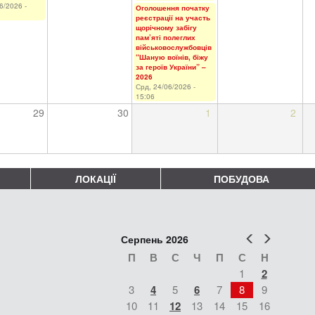
6/2026 -
Оголошення початку
реєстрації на участь
щорічному забігу
пам’яті полеглих
військовослужбовців
“Шаную воїнів, біжу
за героїв України” –
2026
Срд, 24/06/2026 -
15:06
29
30
1
2
ЛОКАЦІЇ
ПОБУДОВА
Попер
Наст
Серпень 2026
П
В
С
Ч
П
С
Н
1
2
3
4
5
6
7
8
9
10
11
12
13
14
15
16