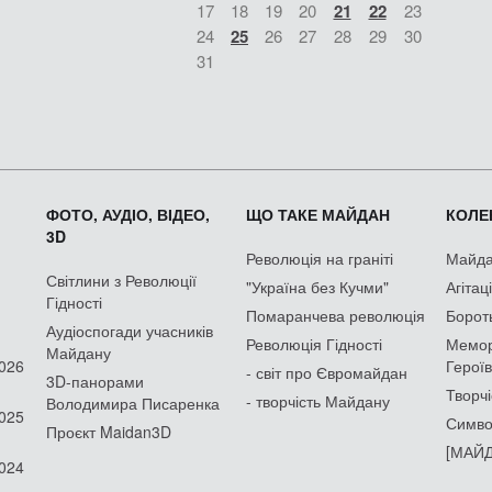
17
18
19
20
21
22
23
24
25
26
27
28
29
30
31
ФОТО, АУДІО, ВІДЕО,
ЩО ТАКЕ МАЙДАН
КОЛЕК
3D
Революція на граніті
Майдан
Світлини з Революції
"Україна без Кучми"
Агітац
Гідності
Помаранчева революція
Борот
Аудіоспогади учасників
Революція Гідності
Мемор
Майдану
2026
Героїв
- світ про Євромайдан
3D-панорами
Творчі
- творчість Майдану
Володимира Писаренка
2025
Симво
Проєкт Maidan3D
[МАЙД
2024