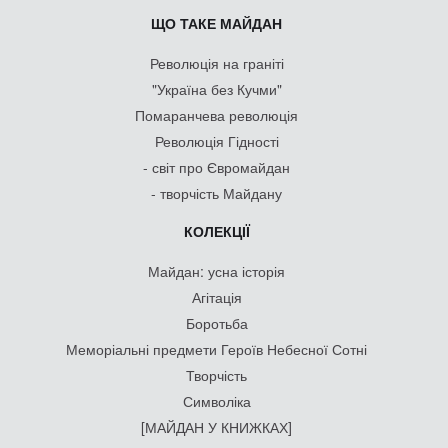
ЩО ТАКЕ МАЙДАН
Революція на граніті
"Україна без Кучми"
Помаранчева революція
Революція Гідності
- світ про Євромайдан
- творчість Майдану
КОЛЕКЦІЇ
Майдан: усна історія
Агітація
Боротьба
Меморіальні предмети Героїв Небесної Сотні
Творчість
Символіка
[МАЙДАН У КНИЖКАХ]