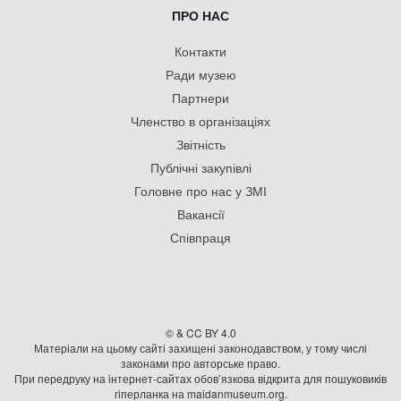
ПРО НАС
Контакти
Ради музею
Партнери
Членство в організаціях
Звітність
Публічні закупівлі
Головне про нас у ЗМІ
Вакансії
Співпраця
© & CC BY 4.0
Матеріали на цьому сайті захищені законодавством, у тому числі
законами про авторське право.
При передруку на iнтернет-сайтах обов’язкова відкрита для пошуковиків
гiперланка на maidanmuseum.org.