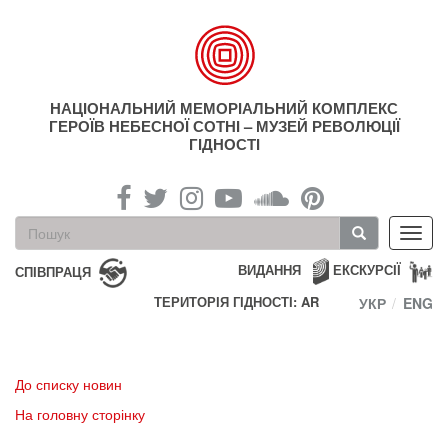
Перейти
до
основного
матеріалу
НАЦІОНАЛЬНИЙ МЕМОРІАЛЬНИЙ КОМПЛЕКС
ГЕРОЇВ НЕБЕСНОЇ СОТНІ – МУЗЕЙ РЕВОЛЮЦІЇ
ГІДНОСТІ
Пошукова
Toggl
форма
navig
Пошук
ВИДАННЯ
ЕКСКУРСІЇ
СПІВПРАЦЯ
ТЕРИТОРІЯ ГІДНОСТІ: AR
УКР
ENG
До списку новин
На головну сторінку