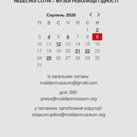
НЕБЕСНОЇ СОТНІ – МУЗЕЙ РЕВОЛЮЦІЇ ГІДНОСТІ
Попер
Наст
Серпень 2026
П
В
С
Ч
П
С
Н
1
2
3
4
5
6
7
8
9
10
11
12
13
14
15
16
17
18
19
20
21
22
23
24
25
26
27
28
29
30
31
із загальних питань:
maidanmuseum@gmail.com
для ЗМІ:
press@maidanmuseum.org
у питаннях запобігання корупції:
stopcorruption@maidanmuseum.org