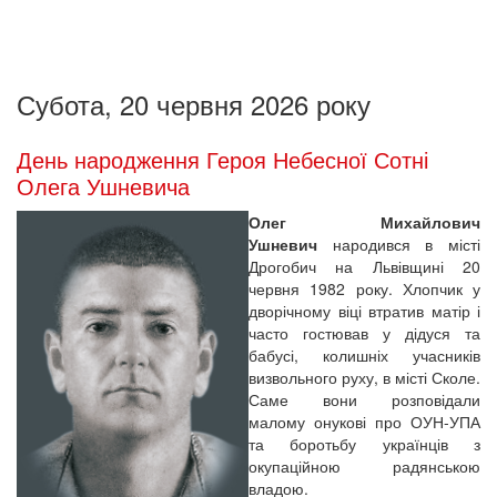
Субота, 20 червня 2026 року
День народження Героя Небесної Сотні
Олега Ушневича
Олег Михайлович
Ушневич
народився в місті
Дрогобич на Львівщині 20
червня 1982 року. Хлопчик у
дворічному віці втратив матір і
часто гостював у дідуся та
бабусі, колишніх учасників
визвольного руху, в місті Сколе.
Саме вони розповідали
малому онукові про ОУН-УПА
та боротьбу українців з
окупаційною радянською
владою.